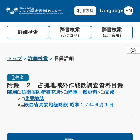
Language
EN
利用方法
辞書検索
辞書検索
詳細検索
（カテゴリ）
（五十音順）
トップ
詳細検索
目録詳細
件名
附録 ２ 占拠地域外作戦既調査資料目録
階層
防衛省防衛研究所
陸軍一般史料
支那
兵要地誌
陜西省兵要地誌略説 昭和１７年６月１日