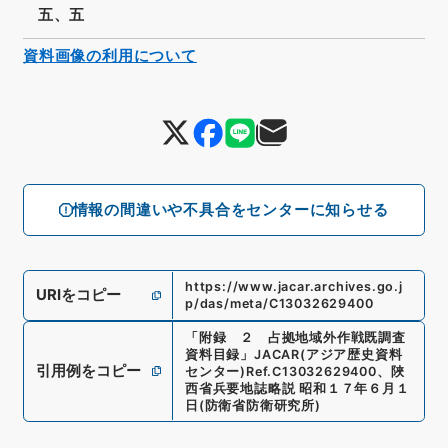
五、五
資料画像の利用について
情報の間違いや不具合をセンターに知らせる
https://www.jacar.archives.go.j
URIをコピー
p/das/meta/C13032629400
「
附録 ２ 占拠地域外作戦既調査
資料目録
」
JACAR(アジア歴史資料
引用例をコピー
センター)
Ref.
C13032629400
、
陜
西省兵要地誌略説 昭和１７年６月１
日
(
防衛省防衛研究所
)