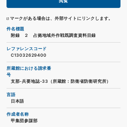
閲覧
マークがある場合は、外部サイトにリンクします。
件名標題
附録 ２ 占拠地域外作戦既調査資料目録
レファレンスコード
C13032629400
所蔵館における請求番
号
支那-兵要地誌-33（所蔵館：防衛省防衛研究所）
言語
日本語
作成者名称
甲集団参謀部