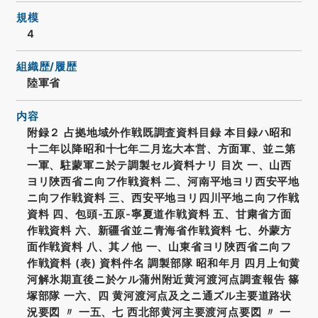
規模
4
組織歴/履歴
陸軍省
内容
附録２ 占拠地域外作戦既調査資料目録 本目録ハ昭和
十二年以降昭和十七年二月迄大本営、方面軍、並ニ第
一軍、駐蒙軍ニ於テ調製セル資料ナリ 目次 一、山西
ヨリ陜西省ニ向フ作戦資料 二、河南平地ヨリ西安平地
ニ向フ作戦資料 三、西安平地ヨリ四川平地ニ向フ作戦
資料 四、包頭-五原-寧夏道作戦資料 五、甘粛省方面
作戦資料 六、新疆省並ニ青海省作戦資料 七、外蒙方
面作戦資料 八、其ノ他 一、山東省ヨリ陜西省ニ向フ
作戦資料 (表) 資料件名 調製部隊 昭和年月 四月上旬黄
河解氷期直後ニ於ケル蒲州附近黄河渡河点調査報告 篠
塚部隊 一六、四 黄河渡河点及之ニ通ズル主要道路状
況要図 〃 一五、七 西北部黄河主要渡河点要図 〃 一