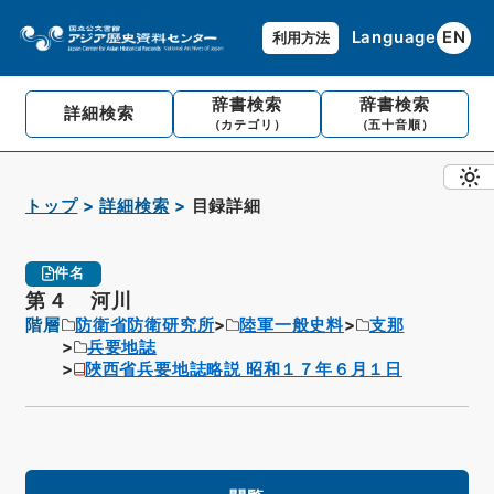
Language
EN
利用方法
辞書検索
辞書検索
詳細検索
（カテゴリ）
（五十音順）
トップ
詳細検索
目録詳細
件名
第４ 河川
階層
防衛省防衛研究所
陸軍一般史料
支那
兵要地誌
陜西省兵要地誌略説 昭和１７年６月１日