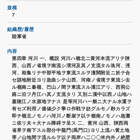
規模
7
組織歴/履歴
陸軍省
内容
第四章 河川 一、概説 河川ハ嶺北ニ黄河本流アリテ陜
西、山西ノ省境ヲ南流シ渭河及其ノ支流タル洛河、涇
河、相集リテ中部平地ヲ東流スルヲ潼関附近ニ於テ合
セ該地附近ヨリ急曲シテ山西、河南ノ省境ヲ東流シ去
ル嶺南ニ秦嶺、巴山ノ間ヲ東流スル漢江アリ、西荊公
路ニ沿フ丹江ハ其ノ支流タリ 又別ニ漢中以西ノ山地ハ
嘉陵江ノ水源地ヲナス 是等河川ハ一般ニ大ナル水運ヲ
有セズ利用ノ価値少ク寧ロ作戦ヲ妨グルモノ尠カラズ
即チ嶺北ノモノハ河川ノ断崖ヲ以テ嶺南ノモノハ急灘
ニ依リ夫々大ナル障碍ヲ呈ス 二、黄河 山西、陜西両
省界ヲ南下スル部分中龍門(禹門口)ヨリ上流ハ黄土地
帯ノ山地間ヲ流ルルヲ以テ両岸ハ二〇〇米内外ノ絶壁