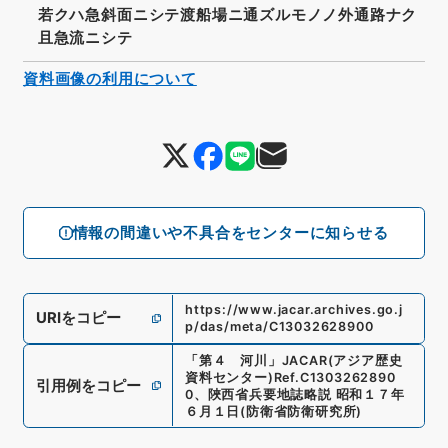
若クハ急斜面ニシテ渡船場ニ通ズルモノノ外通路ナク
且急流ニシテ
資料画像の利用について
情報の間違いや不具合をセンターに知らせる
https://www.jacar.archives.go.j
URIをコピー
p/das/meta/C13032628900
「
第４ 河川
」
JACAR(アジア歴史
資料センター)
Ref.
C1303262890
引用例をコピー
0
、
陜西省兵要地誌略説 昭和１７年
６月１日
(
防衛省防衛研究所
)