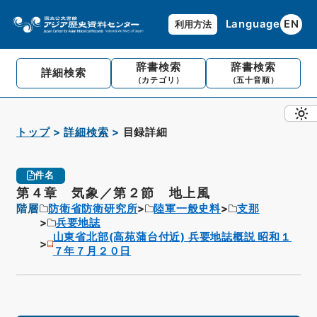
Language
EN
利用方法
辞書検索
辞書検索
詳細検索
（カテゴリ）
（五十音順）
トップ
詳細検索
目録詳細
件名
第４章 気象／第２節 地上風
階層
防衛省防衛研究所
陸軍一般史料
支那
兵要地誌
山東省北部(高苑蒲台付近) 兵要地誌概説 昭和１
７年７月２０日