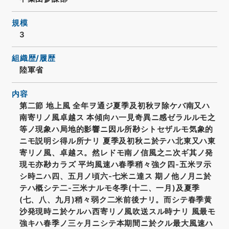
規模
3
組織歴/履歴
陸軍省
内容
第二節 地上風 全年ヲ通ジ夏季及初秋ヲ除ケバ南又ハ
南寄リノ風卓越ス 本傾向ハ一見奇異ニ感ゼラルルモ之
等ノ現象ハ局地的影響ニ因ル所尠シトセザルモ気象的
ニモ説明シ得ル所ナリ 夏季及初秋ニ於テハ北東又ハ東
寄リノ風、卓越ス。然レドモ南ノ信風之ニ次ギ其ノ発
現モ亦尠カラズ 平均風速ハ春季稍々強ク四-五米ヲ示
シ時ニハ四、五月ノ頃六-七米ニ達ス 期ノ他ノ月ニ於
テハ概シテ二-三米ナルモ冬季(十二、一月)及夏季
(七、八、九月)稍々弱ク二米前後ナリ。而シテ春季黄
沙発現時ニ於ケルハ西寄リノ風吹送スル時ナリ 風最モ
強キハ春季ノ三ヶ月ニシテ本期間ニ於クル最大風速ハ