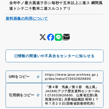
全年中ノ最大風速ヲ示シ毎秒十五米以上ニ達ス 瞬間風
速トシテ二十数米ニ達スルコトアリ
資料画像の利用について
情報の間違いや不具合をセンターに知らせる
https://www.jacar.archives.go.j
URIをコピー
p/das/meta/C13032626800
「
第４章 気象／第２節 地上風
」
JACAR(アジア歴史資料センター)
Re
引用例をコピー
f.
C13032626800
、
山東省北部(高
苑蒲台付近) 兵要地誌概説 昭和１７
年７月２０日
(
防衛省防衛研究所
)