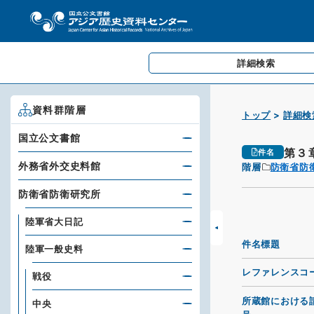
詳細検索
資料群階層
トップ
詳細検
国立公文書館
第３
件名
外務省外交史料館
階層
防衛省防
防衛省防衛研究所
陸軍省大日記
件名標題
陸軍一般史料
レファレンスコ
戦役
所蔵館における
中央