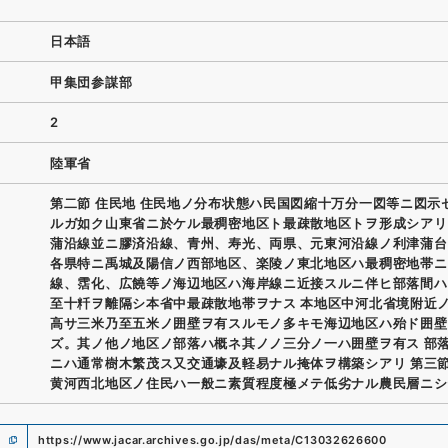
日本語
甲集団参謀部
2
陸軍省
第二節 住民地 住民地ノ分布状態ハ民国図縮十万分一図等ニ図示
ルガ如ク山東省ニ於ケル最稠密地区ト最疎散地区トヲ形成シアリ
蒲沿線並ニ膠済沿線、青州、寿光、両県、元東河沿線ノ利津蒲台
各県特ニ禹城及陽信ノ西部地区、楽陵ノ東北地区ハ最稠密地帯ニ
線、霑化、広饒等ノ海辺地区ハ海岸線ニ近接スルニ伴ヒ部落間ハ
至十粁ヲ離隔シ本省中最疎散地帯ヲナス 本地区中河北省境附近
高サ三米乃至五米ノ囲壁ヲ有スルモノ多キモ海辺地区ハ殆ド囲壁
ズ。其ノ他ノ地区ノ部落ハ概ネ其ノノ三分ノ一ハ囲壁ヲ有ス 部
ニハ通常樹木繁茂ス又交通壕及軽易ナル掩体ヲ構築シアリ 第三節
黄河西北地区ノ住民ハ一般ニ素質程度極メテ低劣ナル農民層ニシ
https://www.jacar.archives.go.jp/das/meta/C13032626600