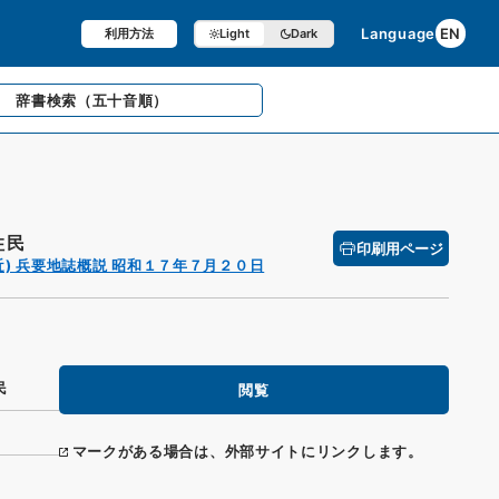
Language
EN
利用方法
Light
Dark
辞書検索
（五十音順）
住民
印刷用ページ
) 兵要地誌概説 昭和１７年７月２０日
民
閲覧
マークがある場合は、外部サイトにリンクします。