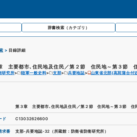
辞書検索
（カテゴリ）
索
目録詳細
章 主要都市､住民地及住民／第２節 住民地～第３節 
衛研究所
陸軍一般史料
支那
兵要地誌
山東省北部(高苑蒲台付近
第３章 主要都市､住民地及住民／第２節 住民地～第３節 住
ード
C13032626600
請求番
支那-兵要地誌-32（所蔵館：防衛省防衛研究所）