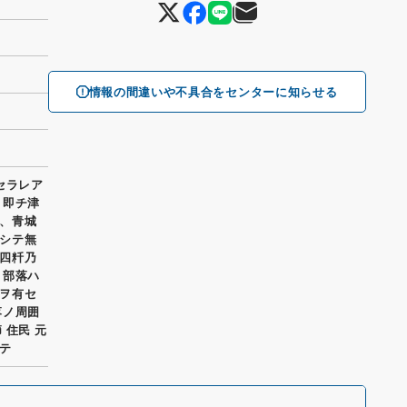
情報の間違いや不具合をセンターに知らせる
セラレア
 即チ津
、青城
シテ無
四粁乃
ノ部落ハ
ヲ有セ
落ノ周囲
 住民 元
テ