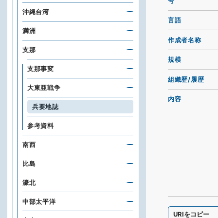
号
沖縄台湾
言語
満洲
作成者名称
支那
規模
支那事変
組織歴/履歴
大東亜戦争
内容
兵要地誌
参考資料
南西
比島
濠北
中部太平洋
URIをコピー