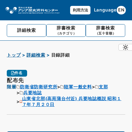
Language
EN
利用方法
辞書検索
辞書検索
詳細検索
（カテゴリ）
（五十音順）
トップ
詳細検索
目録詳細
件名
配布先
階層
防衛省防衛研究所
陸軍一般史料
支那
兵要地誌
山東省北部(高苑蒲台付近) 兵要地誌概説 昭和１
７年７月２０日