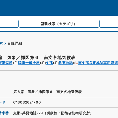
辞書検索
（カテゴリ）
索
目録詳細
篇 気象／挿図第６ 南支各地気候表
衛研究所
陸軍一般史料
支那
兵要地誌
南支那兵要地誌軍用資源
第８篇 気象／挿図第６ 南支各地気候表
ード
C13032621700
請求番
支那-兵要地誌-29（所蔵館：防衛省防衛研究所）