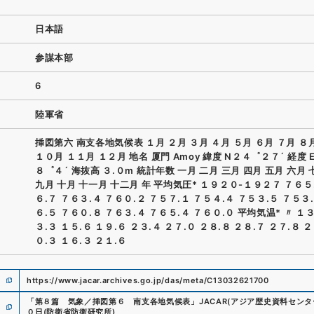
日本語
参謀本部
6
陸軍省
挿図第六 南支各地気候表 １月 ２月 ３月 ４月 ５月 ６月 ７月 ８
１０月 １１月 １２月 地名 厦門 Amoy 緯度 N２４゜２７´ 経度 
８゜４´ 海抜高 ３.０m 統計年数 一月 二月 三月 四月 五月 六月 
九月 十月 十一月 十二月 年 平均気圧* １９２０-１９２７ ７６５
６.７ ７６３.４ ７６０.２ ７５７.１ ７５４.４ ７５３.５ ７５３
６.５ ７６０.８ ７６３.４ ７６５.４ ７６０.０ 平均気温* 〃 １３
３.３ １５.６ １９.６ ２３.４ ２７.０ ２８.８ ２８.７ ２７.８ ２
０.３ １６.３ ２１.６
https://www.jacar.archives.go.jp/das/meta/C13032621700
「
第８篇 気象／挿図第６ 南支各地気候表
」
JACAR(アジア歴史資料センタ
０日
(
防衛省防衛研究所
)