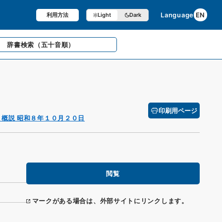
Language
EN
利用方法
Light
Dark
辞書検索
（五十音順）
印刷用ページ
 概説 昭和８年１０月２０日
閲覧
マークがある場合は、外部サイトにリンクします。