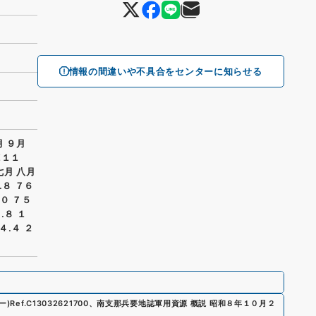
情報の間違いや不具合をセンターに知らせる
月 ９月
E１１
七月 八月
.８ ７６
.０ ７５
.８ １
４.４ ２
ー)
Ref.
C13032621700
、
南支那兵要地誌軍用資源 概説 昭和８年１０月２