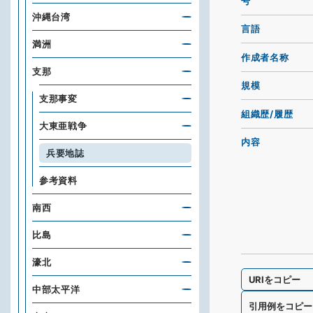
号
沖縄台湾
言語
満洲
作成者名称
支那
規模
支那事変
組織歴/履歴
大東亜戦争
内容
兵要地誌
参考資料
南西
比島
濠北
URIをコピー
中部太平洋
引用例をコピー