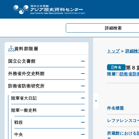
詳細検索
資料群階層
トップ
詳細検
国立公文書館
第８
件名
外務省外交史料館
階層
防衛省防
防衛省防衛研究所
陸軍省大日記
件名標題
陸軍一般史料
レファレンスコ
戦役
所蔵館における
中央