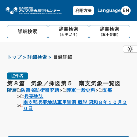
Language
EN
利用方法
辞書検索
辞書検索
詳細検索
（カテゴリ）
（五十音順）
トップ
詳細検索
目録詳細
件名
第８篇 気象／挿図第５ 南支気象一覧図
階層
防衛省防衛研究所
陸軍一般史料
支那
兵要地誌
南支那兵要地誌軍用資源 概説 昭和８年１０月２
０日