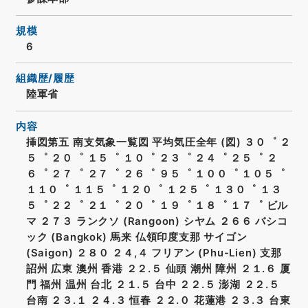
規模
6
組織歴/履歴
陸軍省
内容
挿図第五 南支気象一覧図 平均気圧全年 (図) ３０゜ ２
５゜ ２０゜ １５゜ １０゜ ２３゜ ２４゜ ２５゜ ２
６゜ ２７゜ ２７゜ ２６゜ ９５゜ １００゜ １０５゜
１１０゜ １１５゜ １２０゜ １２５゜ １３０゜ １３
５゜ ２２゜ ２１゜ ２０゜ １９゜ １８゜ １７゜ ビル
マ ２７３ ランクソ (Rangoon) シヤム ２６６ バシコ
ック (Bangkok) 馬来 仏領印度支那 サイゴン
(Saigon) ２８０ ２４,４ フリアン (Phu-Lien) 支那
詔州 広東 澳州 香港 ２２.５ 仙頭 潮州 障州 ２１.６ 厦
門 福州 温州 台北 ２１.５ 台中 ２２.５ 澎湖 ２２.５
台南 ２３.１ ２４.３ 恒春 ２２.０ 花蓮港 ２３.３ 台東