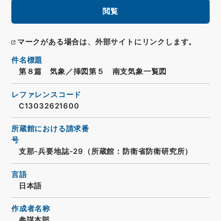
閲覧
マークがある場合は、外部サイトにリンクします。
件名標題
第８篇 気象／挿図第５ 南支気象一覧図
レファレンスコード
C13032621600
所蔵館における請求番
号
支那-兵要地誌-29（所蔵館：防衛省防衛研究所）
言語
日本語
作成者名称
参謀本部