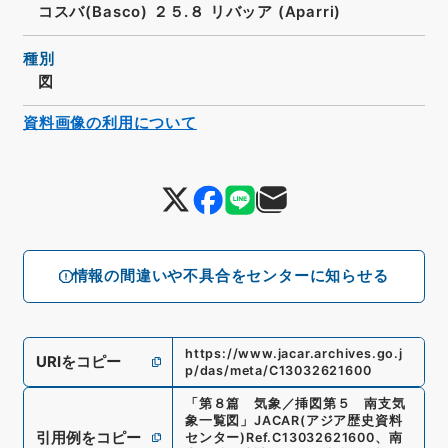
コスバ(Basco) ２５.８ リバッア (Aparri)
種別
図
資料画像の利用について
情報の間違いや不具合をセンターに知らせる
https://www.jacar.archives.go.j
URIをコピー
p/das/meta/C13032621600
「
第８篇 気象／挿図第５ 南支気
象一覧図
」
JACAR(アジア歴史資料
引用例をコピー
センター)
Ref.
C13032621600
、
南