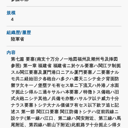
規模
4
組織歴/履歴
陸軍省
内容
第七篇 要塞(南支十万分ノ一地図福州及潮州号及挿図
参照) 第一章 福建省 福建省ニ於ケル要塞ハ閩江ヲ制扼
スル閩江要塞及厦門港口ニアル厦門要塞ノ二要塞ナル
モ共ニ経始旧ク各砲台ハ多クハ露天ニシテ全ク背面防
禦ヲ欠キ一ノ堡塁ヲモ有セス単ニ下流又ハ外港ノ水面
ヲ扼止シ得ルニ過キサルハ本要塞ノ特徴トス備砲ハ旧
式火砲ニシテ其他ノ兵備モ亦整ハサルヲ以テ威力十分
ナラス要塞トシテ大ナル価値ヲ有セス以下款ヲ追ヒ記
述ス 第一節 閩江口要塞 閩江防備トシテハ従前四線ニ
設ケテ(第一線ハ江口、第二線ハ閩安附近、第三線ハ馬
尾附近、第四線ハ鼓山下附近)此航路ヲ十分扼止シ得タ