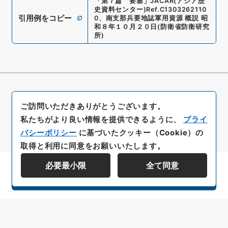
「
第７篇 要塞
」
JACAR(アジア歴
史資料センター)
Ref.
C1303262110
引用例をコピー
0
、
南支那兵要地誌軍用資源 概説 昭
和８年１０月２０日
(
防衛省防衛研究
所
)
ご訪問いただきありがとうございます。
私たちがより良い情報を提供できるように、
プライ
バシーポリシー
に基づいたクッキー（Cookie）の
取得と利用に同意をお願いいたします。
必要最小限
全て同意
資料群階層を表示する
All rights reserved/Copyright©
Japan Center for Asian Historical Records