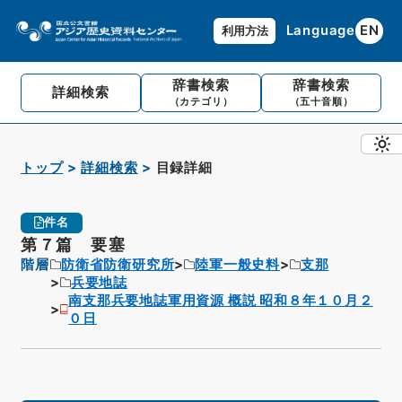
Language
EN
利用方法
辞書検索
辞書検索
詳細検索
（カテゴリ）
（五十音順）
トップ
詳細検索
目録詳細
件名
第７篇 要塞
階層
防衛省防衛研究所
陸軍一般史料
支那
兵要地誌
南支那兵要地誌軍用資源 概説 昭和８年１０月２
０日