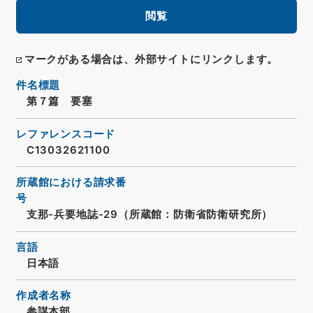
閲覧
マークがある場合は、外部サイトにリンクします。
件名標題
第７篇 要塞
レファレンスコード
C13032621100
所蔵館における請求番
号
支那-兵要地誌-29（所蔵館：防衛省防衛研究所）
言語
日本語
作成者名称
参謀本部