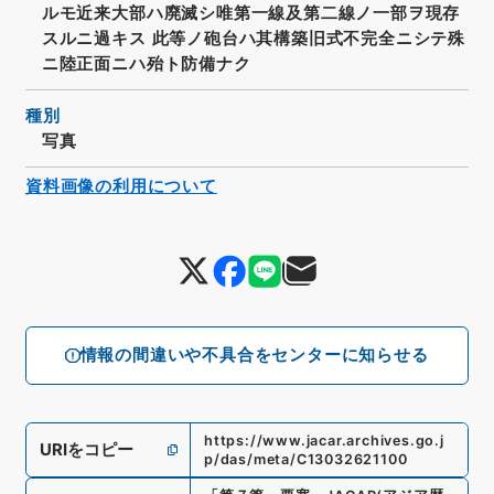
ルモ近来大部ハ廃滅シ唯第一線及第二線ノ一部ヲ現存
スルニ過キス 此等ノ砲台ハ其構築旧式不完全ニシテ殊
ニ陸正面ニハ殆ト防備ナク
種別
写真
資料画像の利用について
情報の間違いや不具合をセンターに知らせる
https://www.jacar.archives.go.j
URIをコピー
p/das/meta/C13032621100