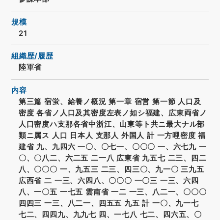
規模
21
組織歴/履歴
陸軍省
内容
第三篇 宿蛍、給養ノ概況 第一章 宿営 第一節 人口及
密度 各省ノ人口及其密度左表ノ如シ福建、広東両省ノ
人口密度ハ支那各省中浙江、山東等ト共ニ最大ナル部
類ニ属ス 人口 日本人 支那人 外国人 計 一方哩密度 福
建省 九、九四六 一〇、〇七一、〇〇〇 一、六七九 一
〇、〇八二、六二五 二一八 広東省 九五七 二三、四二
八、〇〇〇 一、九五三 二三、四三〇、九一〇 三九五
広西省 二 一三、六四八、〇〇〇 一〇三 一三、六四
八、一〇五 一七五 雲南省 一二 一三、八二一、〇〇〇
四四三 一三、八二一、四五五 九五 計 一〇、九一七
七二、四四九、九九七 四、一七八 七二、四六五、〇