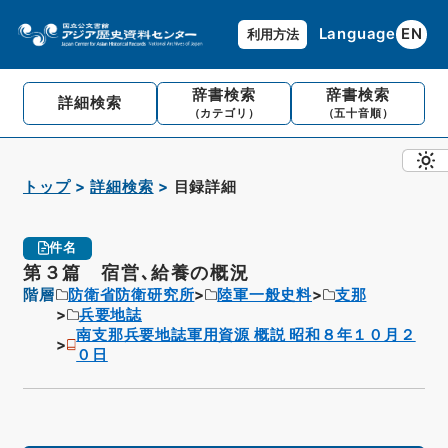
Language
EN
利用方法
辞書検索
辞書検索
詳細検索
（カテゴリ）
（五十音順）
トップ
詳細検索
目録詳細
件名
第３篇 宿営､給養の概況
階層
防衛省防衛研究所
陸軍一般史料
支那
兵要地誌
南支那兵要地誌軍用資源 概説 昭和８年１０月２
０日