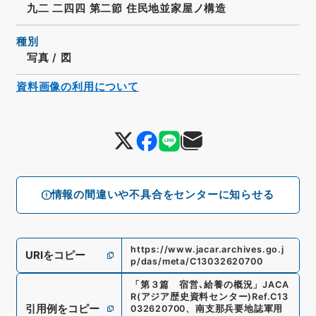
九二 二四四 第二節 住民地並家屋ノ構造
種別
写真
/
図
資料画像の利用について
情報の間違いや不具合をセンターに知らせる
https://www.jacar.archives.go.j
URIをコピー
p/das/meta/C13032620700
「
第３篇 宿営､給養の概況
」
JACA
R(アジア歴史資料センター)
Ref.
C13
引用例をコピー
032620700
、
南支那兵要地誌軍用