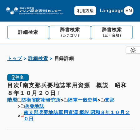
Language
EN
利用方法
辞書検索
辞書検索
詳細検索
（カテゴリ）
（五十音順）
トップ
詳細検索
目録詳細
件名
目次｢南支那兵要地誌軍用資源 概説 昭和
８年１０月２０日｣
階層
防衛省防衛研究所
陸軍一般史料
支那
兵要地誌
南支那兵要地誌軍用資源 概説 昭和８年１０月２
０日