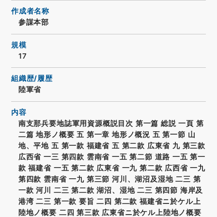
作成者名称
参謀本部
規模
17
組織歴/履歴
陸軍省
内容
南支那兵要地誌軍用資源概説目次 第一篇 総説 一頁 第
二篇 地形ノ概要 五 第一章 地形ノ概況 五 第一節 山
地、平地 五 第一款 福建省 五 第二款 広東省 九 第三款
広西省 一三 第四款 雲南省 一五 第二節 道路 一五 第一
款 福建省 一五 第二款 広東省 一九 第二款 広西省 一九
第四款 雲南省 一九 第三節 河川、湖沼及湿地 二三 第
一款 河川 二三 第二款 湖沼、湿地 二三 第四節 海岸及
港湾 二三 第一款 要旨 二四 第二款 福建省ニ於ケル上
陸地ノ概要 二四 第三款 広東省ニ於ケル上陸地ノ概要