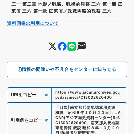
三一 第二章 地形ノ戦略、戦術的観察 三六 第一節 広
東省 三六 第一款 広東省ノ政戦両略的観察 三六
資料画像の利用について
情報の間違いや不具合をセンターに知らせる
https://www.jacar.archives.go.j
URIをコピー
p/das/meta/C13032620400
「
目次｢南支那兵要地誌軍用資源
概説 昭和８年１０月２０日｣
」
JA
CAR(アジア歴史資料センター)
Ref.
引用例をコピー
C13032620400
、
南支那兵要地誌
軍用資源 概説 昭和８年１０月２０
日
(
防衛省防衛研究所
)