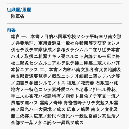
組織歴/履歴
陸軍省
内容
緒言 一、本書ノ目的ハ国軍将校ヲシテ平時ヨリ南支那
ノ兵要地理、軍用資源及一般社会状態等ヲ研究セシメ
併セテ以テ軍隊練成ノ参考タラシムルニ在リ従テ本書
ハ其ノ取扱ニ粗漏ナキヲ要スルコト勿論ナルモ広ク将
校ニ親炙セシムルニアルヲ以テ徒ニ庫裏ニ蔵スルハ其
本旨ニアラス 二、本書ノ内容ハ南支那各省兵要地誌及
南支那資源要覧等ノ概説ニシテ其細部ニ関シテハ之等
ノ図書ヲ参照シルモノトス 福建ノ花売爺 石敷道ハ此
地方ノ一特色ニシテ素朴愛スヘキ老爺ノ担ヘル香花、
手ニスル杏花ハ福建特有ノ雨笠ト相俟チテ南支一流ノ
風趣ヲ漂ハス 雲南ノ奇峰 青巒雪峰ナリテ突起スル雲
南ノ風光ハ一大異境ヲ成ス 広東ノ船民 南支ノ文化及
船ニ依存ス広東ノ船民即蛋民ハ一般世俗越シ其生活ノ
全部ヲ一葉ノ船ニ託シ一異風ヲ成ス