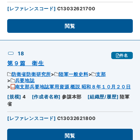
[
レファレンスコード
]
C13032621700
閲覧
18
件名
第９篇 衛生
防衛省防衛研究所
陸軍一般史料
支那
兵要地誌
南支那兵要地誌軍用資源 概説 昭和８年１０月２０日
[
規模
]
4
[
作成者名称
]
参謀本部
[
組織歴/履歴
]
陸軍
省
[
レファレンスコード
]
C13032621800
閲覧