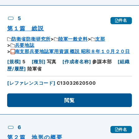
5
件名
第１篇 総説
防衛省防衛研究所
陸軍一般史料
支那
兵要地誌
南支那兵要地誌軍用資源 概説 昭和８年１０月２０日
[
規模
]
5
[
種別
]
写真
[
作成者名称
]
参謀本部
[
組織
歴/履歴
]
陸軍省
[
レファレンスコード
]
C13032620500
閲覧
6
件名
第２篇 地形の概要