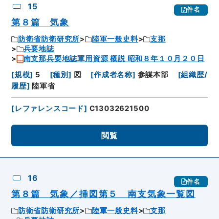
15
件名
第８篇 気象
防衛省防衛研究所
陸軍一般史料
支那
兵要地誌
南支那兵要地誌軍用資源 概説 昭和８年１０月２０日
[
規模
]
5
[
種別
]
図
[
作成者名称
]
参謀本部
[
組織歴/
履歴
]
陸軍省
[
レファレンスコード
]
C13032621500
閲覧
16
件名
第８篇 気象／挿図第５ 南支気象一覧図
防衛省防衛研究所
陸軍一般史料
支那