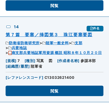
閲覧
14
件名
第７篇 要塞／挿図第３ 珠江要塞要図
防衛省防衛研究所
陸軍一般史料
支那
兵要地誌
南支那兵要地誌軍用資源 概説 昭和８年１０月２０日
[
規模
]
7
[
種別
]
写真
図
[
作成者名称
]
参謀本部
[
組織歴/履歴
]
陸軍省
[
レファレンスコード
]
C13032621400
閲覧