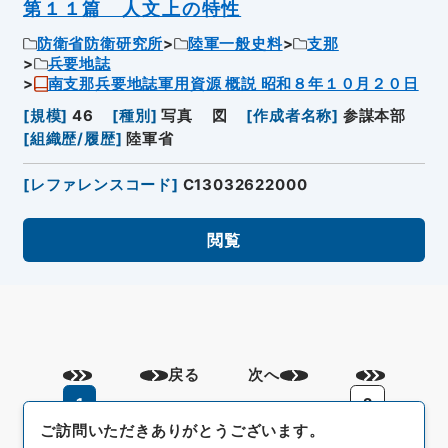
第１１篇 人文上の特性
防衛省防衛研究所
陸軍一般史料
支那
兵要地誌
南支那兵要地誌軍用資源 概説 昭和８年１０月２０日
[
規模
]
46
[
種別
]
写真
図
[
作成者名称
]
参謀本部
[
組織歴/履歴
]
陸軍省
[
レファレンスコード
]
C13032622000
閲覧
戻る
次へ
1
2
ご訪問いただきありがとうございます。