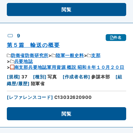
閲覧
9
件名
第５篇 輸送の概要
防衛省防衛研究所
陸軍一般史料
支那
兵要地誌
南支那兵要地誌軍用資源 概説 昭和８年１０月２０日
[
規模
]
37
[
種別
]
写真
[
作成者名称
]
参謀本部
[
組
織歴/履歴
]
陸軍省
[
レファレンスコード
]
C13032620900
閲覧