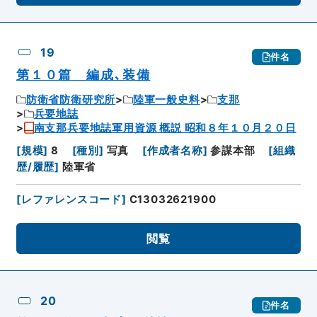
19
件名
第１０篇 編成､装備
防衛省防衛研究所
陸軍一般史料
支那
兵要地誌
南支那兵要地誌軍用資源 概説 昭和８年１０月２０日
[
規模
]
8
[
種別
]
写真
[
作成者名称
]
参謀本部
[
組織
歴/履歴
]
陸軍省
[
レファレンスコード
]
C13032621900
閲覧
20
件名