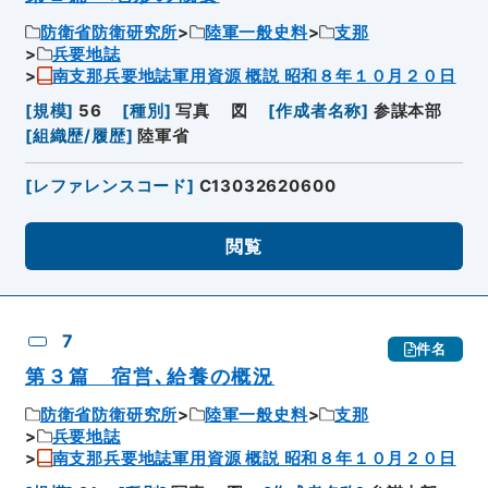
防衛省防衛研究所
陸軍一般史料
支那
兵要地誌
南支那兵要地誌軍用資源 概説 昭和８年１０月２０日
[
規模
]
56
[
種別
]
写真
図
[
作成者名称
]
参謀本部
[
組織歴/履歴
]
陸軍省
[
レファレンスコード
]
C13032620600
閲覧
7
件名
第３篇 宿営､給養の概況
防衛省防衛研究所
陸軍一般史料
支那
兵要地誌
南支那兵要地誌軍用資源 概説 昭和８年１０月２０日