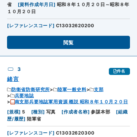
省
[
資料作成年月日
]
昭和８年１０月２０日～昭和８年
１０月２０日
[
レファレンスコード
]
C13032620200
閲覧
3
件名
緒言
防衛省防衛研究所
陸軍一般史料
支那
兵要地誌
南支那兵要地誌軍用資源 概説 昭和８年１０月２０日
[
規模
]
5
[
種別
]
写真
[
作成者名称
]
参謀本部
[
組織
歴/履歴
]
陸軍省
[
レファレンスコード
]
C13032620300