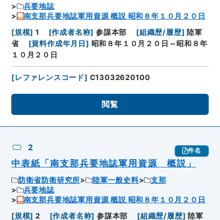
兵要地誌
南支那兵要地誌軍用資源 概説 昭和８年１０月２０日
[
規模
]
1
[
作成者名称
]
参謀本部
[
組織歴/履歴
]
陸軍
省
[
資料作成年月日
]
昭和８年１０月２０日～昭和８年
１０月２０日
[
レファレンスコード
]
C13032620100
閲覧
2
件名
中表紙「南支那兵要地誌軍用資源 概説」
防衛省防衛研究所
陸軍一般史料
支那
兵要地誌
南支那兵要地誌軍用資源 概説 昭和８年１０月２０日
[
規模
]
2
[
作成者名称
]
参謀本部
[
組織歴/履歴
]
陸軍