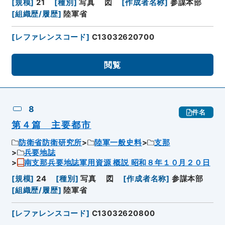
[
規模
]
21
[
種別
]
写真
図
[
作成者名称
]
参謀本部
[
組織歴/履歴
]
陸軍省
[
レファレンスコード
]
C13032620700
閲覧
8
件名
第４篇 主要都市
防衛省防衛研究所
陸軍一般史料
支那
兵要地誌
南支那兵要地誌軍用資源 概説 昭和８年１０月２０日
[
規模
]
24
[
種別
]
写真
図
[
作成者名称
]
参謀本部
[
組織歴/履歴
]
陸軍省
[
レファレンスコード
]
C13032620800