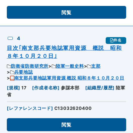
閲覧
4
件名
目次｢南支那兵要地誌軍用資源 概説 昭和
８年１０月２０日｣
防衛省防衛研究所
陸軍一般史料
支那
兵要地誌
南支那兵要地誌軍用資源 概説 昭和８年１０月２０日
[
規模
]
17
[
作成者名称
]
参謀本部
[
組織歴/履歴
]
陸軍
省
[
レファレンスコード
]
C13032620400
閲覧