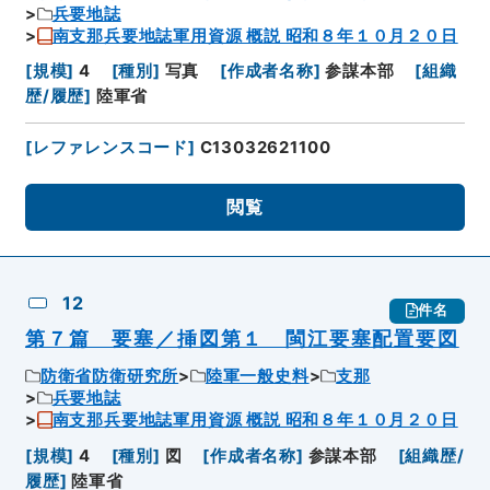
兵要地誌
南支那兵要地誌軍用資源 概説 昭和８年１０月２０日
[
規模
]
4
[
種別
]
写真
[
作成者名称
]
参謀本部
[
組織
歴/履歴
]
陸軍省
[
レファレンスコード
]
C13032621100
閲覧
12
件名
第７篇 要塞／挿図第１ 閩江要塞配置要図
防衛省防衛研究所
陸軍一般史料
支那
兵要地誌
南支那兵要地誌軍用資源 概説 昭和８年１０月２０日
[
規模
]
4
[
種別
]
図
[
作成者名称
]
参謀本部
[
組織歴/
履歴
]
陸軍省