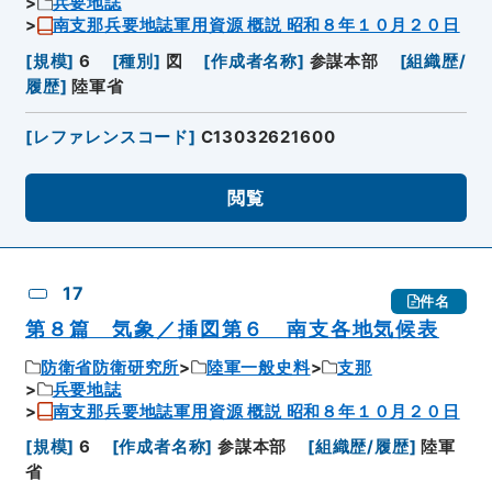
兵要地誌
南支那兵要地誌軍用資源 概説 昭和８年１０月２０日
[
規模
]
6
[
種別
]
図
[
作成者名称
]
参謀本部
[
組織歴/
履歴
]
陸軍省
[
レファレンスコード
]
C13032621600
閲覧
17
件名
第８篇 気象／挿図第６ 南支各地気候表
防衛省防衛研究所
陸軍一般史料
支那
兵要地誌
南支那兵要地誌軍用資源 概説 昭和８年１０月２０日
[
規模
]
6
[
作成者名称
]
参謀本部
[
組織歴/履歴
]
陸軍
省