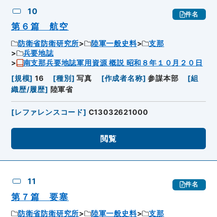
10
件名
第６篇 航空
防衛省防衛研究所
陸軍一般史料
支那
兵要地誌
南支那兵要地誌軍用資源 概説 昭和８年１０月２０日
[
規模
]
16
[
種別
]
写真
[
作成者名称
]
参謀本部
[
組
織歴/履歴
]
陸軍省
[
レファレンスコード
]
C13032621000
閲覧
11
件名
第７篇 要塞
防衛省防衛研究所
陸軍一般史料
支那