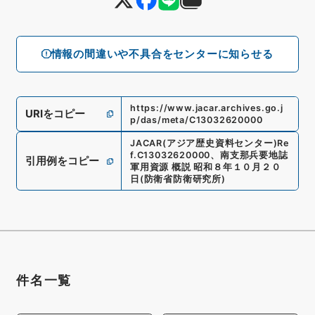
情報の間違いや不具合をセンターに知らせる
https://www.jacar.archives.go.j
URIをコピー
p/das/meta/C13032620000
JACAR(アジア歴史資料センター)
Re
f.
C13032620000
、
南支那兵要地誌
引用例をコピー
軍用資源 概説 昭和８年１０月２０
日
(
防衛省防衛研究所
)
件名一覧