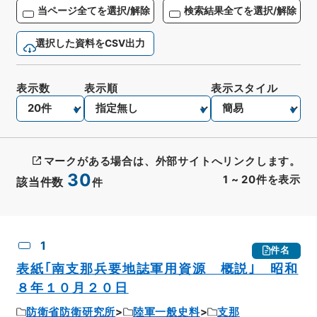
当ページ全てを選択/解除
検索結果全てを選択/解除
選択した資料をCSV出力
表示数
表示順
表示スタイル
マークがある場合は、外部サイトへリンクします。
30
1
~
20
件を表示
該当件数
件
CSV出力
No.
概要情報
画像等
1
件名
表紙｢南支那兵要地誌軍用資源 概説｣ 昭和
８年１０月２０日
防衛省防衛研究所
陸軍一般史料
支那