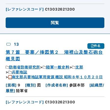
[
レファレンスコード
]
C13032621200
閲覧
13
件名
第７篇 要塞／挿図第２ 湖裡山及盤石砲台
概見図
防衛省防衛研究所
陸軍一般史料
支那
兵要地誌
南支那兵要地誌軍用資源 概説 昭和８年１０月２０日
[
規模
]
9
[
種別
]
図
[
作成者名称
]
参謀本部
[
組織歴/
履歴
]
陸軍省
[
レファレンスコード
]
C13032621300