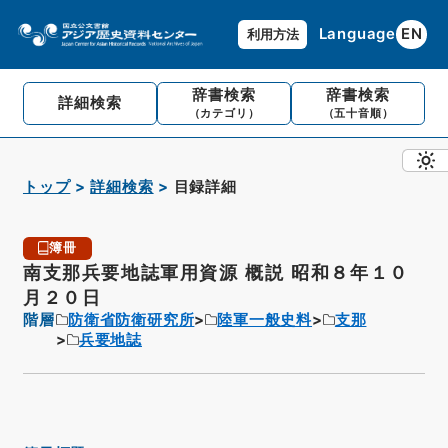
Language
EN
利用方法
辞書検索
辞書検索
詳細検索
（カテゴリ）
（五十音順）
トップ
詳細検索
目録詳細
簿冊
南支那兵要地誌軍用資源 概説 昭和８年１０
月２０日
階層
防衛省防衛研究所
陸軍一般史料
支那
兵要地誌