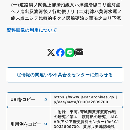
(一)道路綱ノ関係上膠済沿線又ハ津浦沿線ヨリ渡河点
ヘノ進出及渡河後ノ行動便ナリ (二)利津ハ黄河水運ノ
終末点ニシテ比較的多クノ民船碇泊シ而モ之ヨリ下流
資料画像の利用について
情報の間違いや不具合をセンターに知らせる
https://www.jacar.archives.go.j
URIをコピー
p/das/meta/C13032609700
「
附録 東阿､靑城間黄河渡河作戦
の研究／第４ 渡河點の研究
」
JAC
AR(アジア歴史資料センター)
Ref.
C1
引用例をコピー
3032609700
、
黄河兵要地誌概説