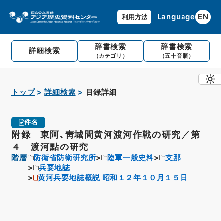
Language
EN
利用方法
辞書検索
辞書検索
詳細検索
（カテゴリ）
（五十音順）
トップ
詳細検索
目録詳細
件名
附録 東阿､靑城間黄河渡河作戦の研究／第
４ 渡河點の研究
階層
防衛省防衛研究所
陸軍一般史料
支那
兵要地誌
黄河兵要地誌概説 昭和１２年１０月１５日