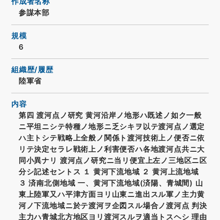
作成者名称
参謀本部
規模
6
組織歴/履歴
陸軍省
内容
第四 渡河点ノ研究 黄河沿岸ノ地形ハ既述ノ如ク一般
ニ平坦ニシテ特種ノ地形ニ乏シキヲ以テ渡河点ノ選定
ハ主トシテ戦略上全般ノ関係ト渡河技術上ノ便否ニ依
リテ決定セラレ戦術上ノ利害便否ハ各地渡河点共ニ大
同小異ナリ 渡河点ノ研究ニ当リ便宜上左ノ三地区ニ区
分シ記述セントス １ 黄河下流地域 ２ 黄河上流地域
３ 済南北側地域 一、黄河下流地域(済陽、青城間) 山
東上陸軍又ハ平津方面ヨリ山東ニ進出スル軍ノ主力黄
河ノ下流地域ニ於テ渡河ヲ企図スル場合ノ渡河点 判決
主力ハ青城北方地区ヨリ渡河スルヲ適当トスヘシ 理由