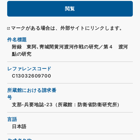
閲覧
マークがある場合は、外部サイトにリンクします。
件名標題
附録 東阿､靑城間黄河渡河作戦の研究／第４ 渡河
點の研究
レファレンスコード
C13032609700
所蔵館における請求番
号
支那-兵要地誌-23（所蔵館：防衛省防衛研究所）
言語
日本語