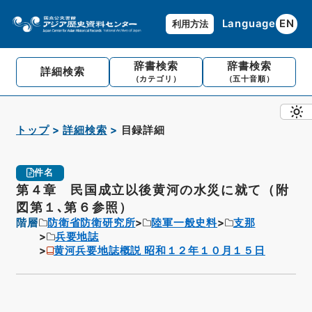
Language
EN
利用方法
辞書検索
辞書検索
詳細検索
（カテゴリ）
（五十音順）
トップ
詳細検索
目録詳細
件名
第４章 民国成立以後黄河の水災に就て（附
図第１､第６参照）
階層
防衛省防衛研究所
陸軍一般史料
支那
兵要地誌
黄河兵要地誌概説 昭和１２年１０月１５日