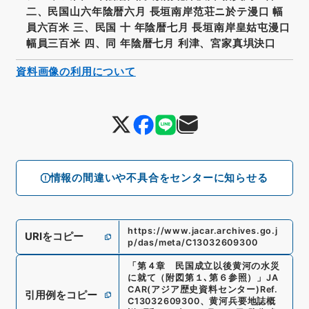
二、民国山六年陰暦六月 長垣南岸范荘ニ於テ漫口 幅
員六百米 三、民国 十 年陰暦七月 長垣南岸皇姑屯漫口
幅員三百米 四、同 年陰暦七月 利津、宮家真埧決口
資料画像の利用について
情報の間違いや不具合をセンターに知らせる
https://www.jacar.archives.go.j
URIをコピー
p/das/meta/C13032609300
「
第４章 民国成立以後黄河の水災
に就て（附図第１､第６参照）
」
JA
CAR(アジア歴史資料センター)
Ref.
引用例をコピー
C13032609300
、
黄河兵要地誌概