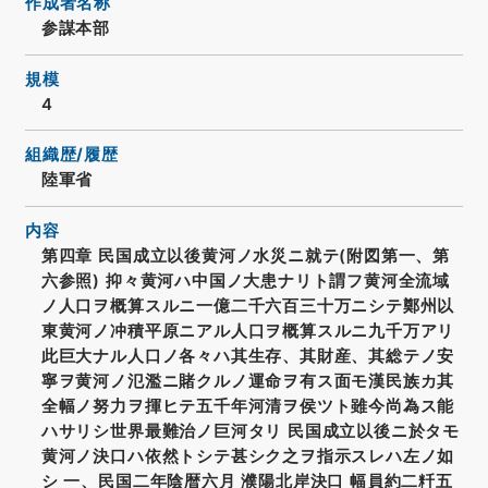
作成者名称
参謀本部
規模
4
組織歴/履歴
陸軍省
内容
第四章 民国成立以後黄河ノ水災ニ就テ(附図第一、第
六参照) 抑々黄河ハ中国ノ大患ナリト謂フ黄河全流域
ノ人口ヲ概算スルニ一億二千六百三十万ニシテ鄭州以
東黄河ノ冲積平原ニアル人口ヲ概算スルニ九千万アリ
此巨大ナル人口ノ各々ハ其生存、其財産、其総テノ安
寧ヲ黄河ノ氾濫ニ賭クルノ運命ヲ有ス面モ漢民族カ其
全幅ノ努力ヲ揮ヒテ五千年河清ヲ侯ツト雖今尚為ス能
ハサリシ世界最難治ノ巨河タリ 民国成立以後ニ於タモ
黄河ノ決口ハ依然トシテ甚シク之ヲ指示スレハ左ノ如
シ 一、民国二年陰暦六月 濮陽北岸決口 幅員約二粁五