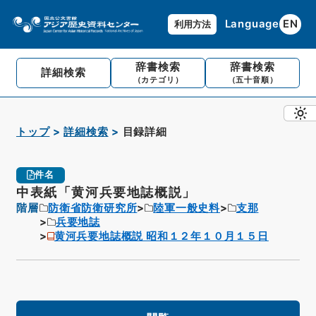
Language
EN
利用方法
辞書検索
辞書検索
詳細検索
（カテゴリ）
（五十音順）
トップ
詳細検索
目録詳細
件名
中表紙「黄河兵要地誌概説」
階層
防衛省防衛研究所
陸軍一般史料
支那
兵要地誌
黄河兵要地誌概説 昭和１２年１０月１５日