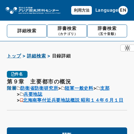
Language
EN
利用方法
辞書検索
辞書検索
詳細検索
（カテゴリ）
（五十音順）
トップ
詳細検索
目録詳細
件名
第９章 主要都市の概況
階層
防衛省防衛研究所
陸軍一般史料
支那
兵要地誌
北海南寧付近兵要地誌概説 昭和１４年６月１日