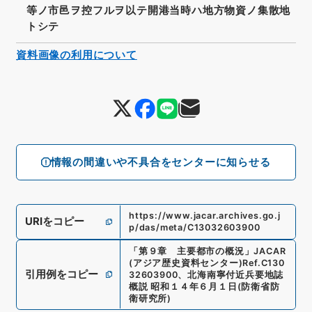
等ノ市邑ヲ控フルヲ以テ開港当時ハ地方物資ノ集散地
トシテ
資料画像の利用について
情報の間違いや不具合をセンターに知らせる
https://www.jacar.archives.go.j
URIをコピー
p/das/meta/C13032603900
「
第９章 主要都市の概況
」
JACAR
(アジア歴史資料センター)
Ref.
C130
引用例をコピー
32603900
、
北海南寧付近兵要地誌
概説 昭和１４年６月１日
(
防衛省防
衛研究所
)