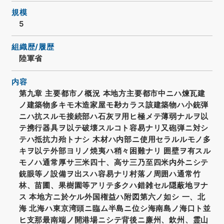
規模
5
組織歴/履歴
陸軍省
内容
第九章 主要都市ノ概況 本地方主要都市中ニハ煉瓦建
ノ建築物多キモ木造家屋モ尠カラス該建築物ハ小銃弾
ニハ抗スルモ接続部ハ石灰ヲ用ヒ極メテ薄弱ナルヲ以
テ携行器具ヲ以テ破壊スルコト容易ナリ又砲弾ニ対シ
テハ抵抗力殆トナシ 木材ハ内部ニ使用セラルルモノ多
キヲ以テ外部ヨリノ焼夷ハ稍々困難ナリ 囲壁ヲ有スル
モノハ通常厚サ三米四十、高サ三乃至四米内外ニシテ
銃眼等ノ設備ヲ出スハ容易ナリ村落ノ周囲ハ通常竹
林、苗圃、果樹園等アリテ多クハ錯雑セル隠蔽地ヲナ
ス 本地方ニ於ケル外国権益ハ附図第六ノ如シ 一、北
海 北海ハ東京湾頭ニ臨ム半島ニ位シ海南島ノ海口ト並
ヒ支那最南端ノ開港場ニシテ背後ニ廉州、欽州、霊山