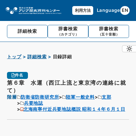
Language
EN
利用方法
辞書検索
辞書検索
詳細検索
（カテゴリ）
（五十音順）
トップ
詳細検索
目録詳細
件名
第６章 水運（西江上流と東京湾の連絡に就
て）
階層
防衛省防衛研究所
陸軍一般史料
支那
兵要地誌
北海南寧付近兵要地誌概説 昭和１４年６月１日