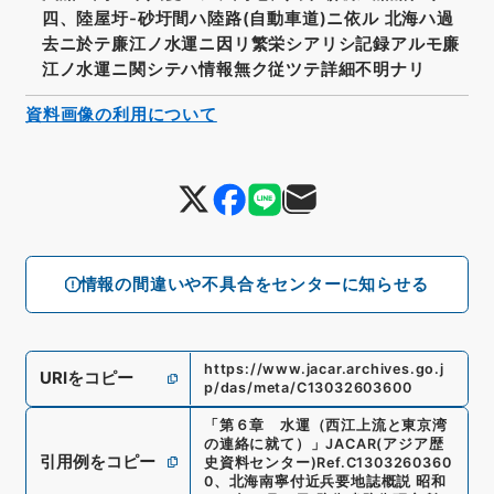
四、陸屋圩-砂圩間ハ陸路(自動車道)ニ依ル 北海ハ過
去ニ於テ廉江ノ水運ニ因リ繁栄シアリシ記録アルモ廉
江ノ水運ニ関シテハ情報無ク従ツテ詳細不明ナリ
資料画像の利用について
情報の間違いや不具合をセンターに知らせる
https://www.jacar.archives.go.j
URIをコピー
p/das/meta/C13032603600
「
第６章 水運（西江上流と東京湾
の連絡に就て）
」
JACAR(アジア歴
引用例をコピー
史資料センター)
Ref.
C1303260360
0
、
北海南寧付近兵要地誌概説 昭和