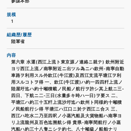
参謀本部
規模
1
組織歴/履歴
陸軍省
内容
第六章 水運(西江上流ト東京源ノ連絡ニ就テ) 欽州附近
ヨリ西江上流ノ南寧附近ニ出ツル為ニハ欽州-南寧自動
車路ヲ利用スル外欽江(牛江渡)及西江支流平塘江ヲ利
用スルコトヲ得 一、欽江(牛江渡)ハ約一四四粁上流ノ
陸屋圩迄ハ約十噸積載ノ民船ノ航行ヲ許シ其上航ニ三-
四日、下航ニ二-三日(水量多キ時ハ一日)ヲ要ス 二、
平塘江ハ約三十五粁上流沙圩迄ハ欽州ト同様約十噸積
ノ民船航行シ得 平塘江ハ江口ニ於テ西江ニ合ス 三、
西江ハ吃水二乃至四呎ノ小蒸汽船及大貨物船ハ南寧ヨ
リ上流龍州及百色迄溯航シ得 貴県-南寧間航行ノ小蒸
汽船ハ約三十八隻ニシテ約七、八十噸級ノ船舶ナリ