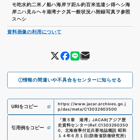
モ吃水約二米ノ船ハ海岸ヲ距ル約百米迄達シ得ヘシ海
岸ニハ見ルヘキ港湾ナク其一般状況ハ附録写真ヲ参照
スヘシ
資料画像の利用について
情報の間違いや不具合をセンターに知らせる
https://www.jacar.archives.go.j
URIをコピー
p/das/meta/C13032603500
「
第５章 港湾
」
JACAR(アジア歴
史資料センター)
Ref.
C1303260350
引用例をコピー
0
、
北海南寧付近兵要地誌概説 昭和
１４年６月１日
(
防衛省防衛研究所
)