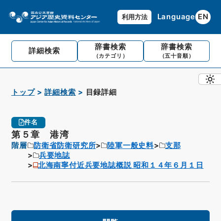
Language
EN
利用方法
辞書検索
辞書検索
詳細検索
（カテゴリ）
（五十音順）
トップ
詳細検索
目録詳細
件名
第５章 港湾
階層
防衛省防衛研究所
陸軍一般史料
支那
兵要地誌
北海南寧付近兵要地誌概説 昭和１４年６月１日