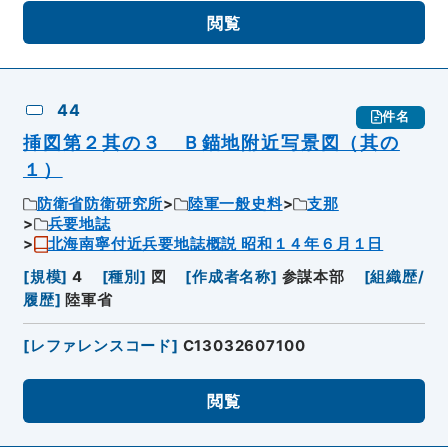
閲覧
44
件名
挿図第２其の３ Ｂ錨地附近写景図（其の
１）
防衛省防衛研究所
陸軍一般史料
支那
兵要地誌
北海南寧付近兵要地誌概説 昭和１４年６月１日
[
規模
]
4
[
種別
]
図
[
作成者名称
]
参謀本部
[
組織歴/
履歴
]
陸軍省
[
レファレンスコード
]
C13032607100
閲覧