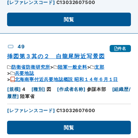
[
レファレンスコード
]
C13032607500
閲覧
49
件名
挿図第３其の２ 白龍尾附近写景図
防衛省防衛研究所
陸軍一般史料
支那
兵要地誌
北海南寧付近兵要地誌概説 昭和１４年６月１日
[
規模
]
4
[
種別
]
図
[
作成者名称
]
参謀本部
[
組織歴/
履歴
]
陸軍省
[
レファレンスコード
]
C13032607600
閲覧