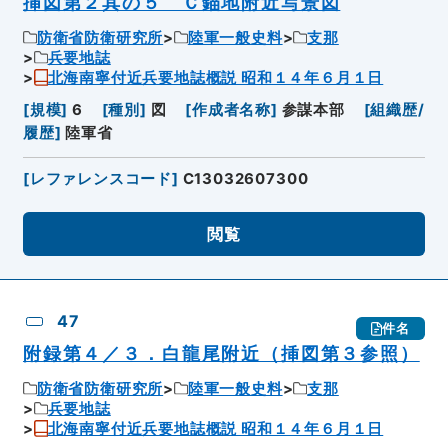
挿図第２其の５ Ｃ錨地附近写景図
防衛省防衛研究所
陸軍一般史料
支那
兵要地誌
北海南寧付近兵要地誌概説 昭和１４年６月１日
[
規模
]
6
[
種別
]
図
[
作成者名称
]
参謀本部
[
組織歴/
履歴
]
陸軍省
[
レファレンスコード
]
C13032607300
閲覧
47
件名
附録第４／３．白龍尾附近（挿図第３参照）
防衛省防衛研究所
陸軍一般史料
支那
兵要地誌
北海南寧付近兵要地誌概説 昭和１４年６月１日