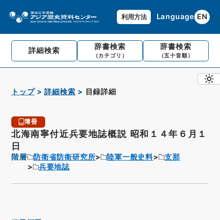
Language
EN
利用方法
辞書検索
辞書検索
詳細検索
（カテゴリ）
（五十音順）
トップ
詳細検索
目録詳細
簿冊
北海南寧付近兵要地誌概説 昭和１４年６月１
日
階層
防衛省防衛研究所
陸軍一般史料
支那
兵要地誌