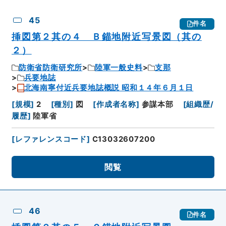
45
件名
挿図第２其の４ Ｂ錨地附近写景図（其の
２）
防衛省防衛研究所
陸軍一般史料
支那
兵要地誌
北海南寧付近兵要地誌概説 昭和１４年６月１日
[
規模
]
2
[
種別
]
図
[
作成者名称
]
参謀本部
[
組織歴/
履歴
]
陸軍省
[
レファレンスコード
]
C13032607200
閲覧
46
件名