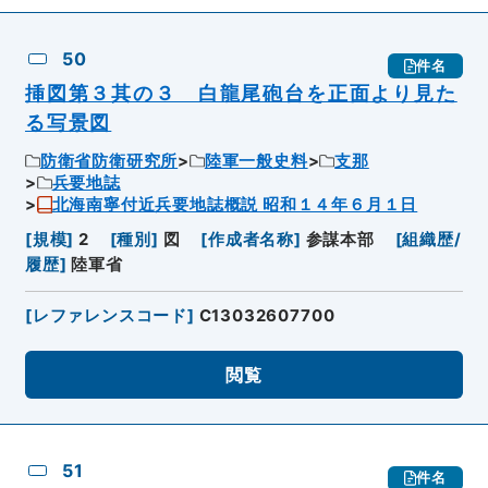
50
件名
挿図第３其の３ 白龍尾砲台を正面より見た
る写景図
防衛省防衛研究所
陸軍一般史料
支那
兵要地誌
北海南寧付近兵要地誌概説 昭和１４年６月１日
[
規模
]
2
[
種別
]
図
[
作成者名称
]
参謀本部
[
組織歴/
履歴
]
陸軍省
[
レファレンスコード
]
C13032607700
閲覧
51
件名