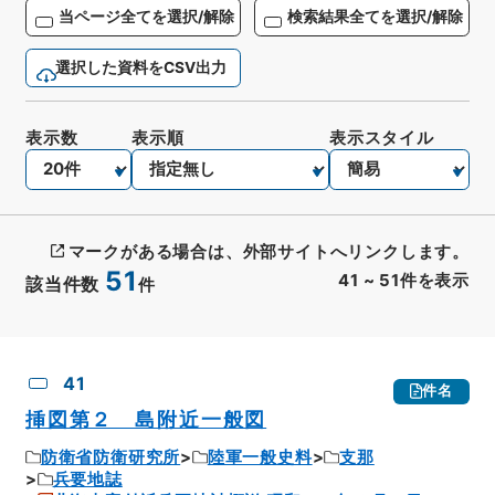
当ページ全てを選択/解除
検索結果全てを選択/解除
選択した資料をCSV出力
表示数
表示順
表示スタイル
マークがある場合は、外部サイトへリンクします。
51
41
~
51
件を表示
該当件数
件
CSV出力
No.
概要情報
画像等
41
件名
挿図第２ 島附近一般図
防衛省防衛研究所
陸軍一般史料
支那
兵要地誌