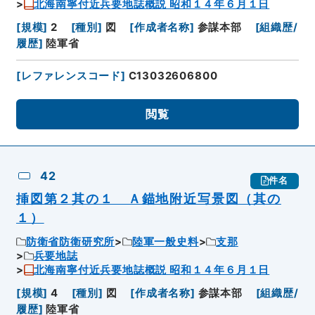
北海南寧付近兵要地誌概説 昭和１４年６月１日
[
規模
]
2
[
種別
]
図
[
作成者名称
]
参謀本部
[
組織歴/
履歴
]
陸軍省
[
レファレンスコード
]
C13032606800
閲覧
42
件名
挿図第２其の１ Ａ錨地附近写景図（其の
１）
防衛省防衛研究所
陸軍一般史料
支那
兵要地誌
北海南寧付近兵要地誌概説 昭和１４年６月１日
[
規模
]
4
[
種別
]
図
[
作成者名称
]
参謀本部
[
組織歴/
履歴
]
陸軍省