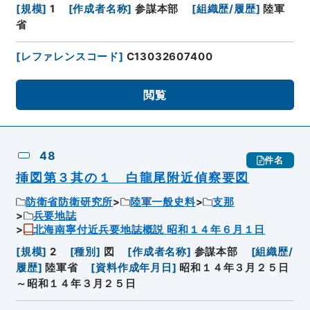
[
規模
]
1
[
作成者名称
]
参謀本部
[
組織歴/履歴
]
陸軍
省
[
レファレンスコード
]
C13032607400
閲覧
48
件名
挿図第３其の１ 白龍尾附近偵察要図
防衛省防衛研究所
陸軍一般史料
支那
兵要地誌
北海南寧付近兵要地誌概説 昭和１４年６月１日
[
規模
]
2
[
種別
]
図
[
作成者名称
]
参謀本部
[
組織歴/
履歴
]
陸軍省
[
資料作成年月日
]
昭和１４年３月２５日
～昭和１４年３月２５日