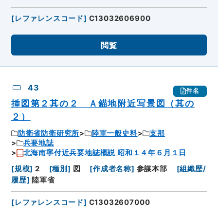
[
レファレンスコード
]
C13032606900
閲覧
43
件名
挿図第２其の２ Ａ錨地附近写景図（其の
２）
防衛省防衛研究所
陸軍一般史料
支那
兵要地誌
北海南寧付近兵要地誌概説 昭和１４年６月１日
[
規模
]
2
[
種別
]
図
[
作成者名称
]
参謀本部
[
組織歴/
履歴
]
陸軍省
[
レファレンスコード
]
C13032607000