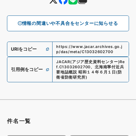
情報の間違いや不具合をセンターに知らせる
https://www.jacar.archives.go.j
URIをコピー
p/das/meta/C13032602700
JACAR(アジア歴史資料センター)
Re
f.
C13032602700
、
北海南寧付近兵
引用例をコピー
要地誌概説 昭和１４年６月１日
(
防
衛省防衛研究所
)
件名一覧