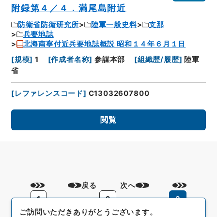
附録第４／４．満尾島附近
防衛省防衛研究所
陸軍一般史料
支那
兵要地誌
北海南寧付近兵要地誌概説 昭和１４年６月１日
[
規模
]
1
[
作成者名称
]
参謀本部
[
組織歴/履歴
]
陸軍
省
[
レファレンスコード
]
C13032607800
閲覧
戻る
次へ
1
2
3
ご訪問いただきありがとうございます。