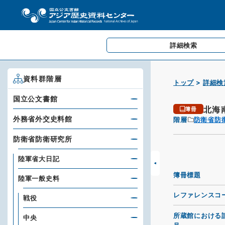
詳細検索
資料群階層
トップ
詳細検
国立公文書館
北海
簿冊
外務省外交史料館
階層
防衛省防
防衛省防衛研究所
陸軍省大日記
簿冊標題
陸軍一般史料
レファレンスコ
戦役
所蔵館における
中央