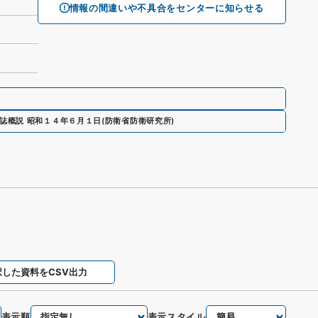
情報の間違いや不具合をセンターに知らせる
誌概説 昭和１４年６月１日
(
防衛省防衛研究所
)
択した資料をCSV出力
表示順
表示スタイル