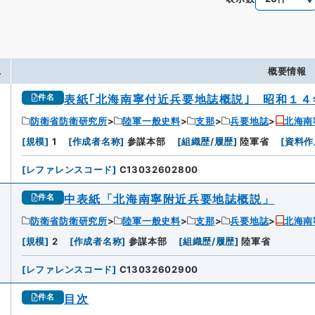
.
概要情報
表紙｢北海南寧付近兵要地誌概説｣ 昭和１４
件名
防衛省防衛研究所
陸軍一般史料
支那
兵要地誌
北海南
[
規模
]
1
[
作成者名称
]
参謀本部
[
組織歴/履歴
]
陸軍省
[
資料作
[
レファレンスコード
]
C13032602800
中表紙「北海南寧附近兵要地誌概説」
件名
防衛省防衛研究所
陸軍一般史料
支那
兵要地誌
北海南
[
規模
]
2
[
作成者名称
]
参謀本部
[
組織歴/履歴
]
陸軍省
[
レファレンスコード
]
C13032602900
目次
件名