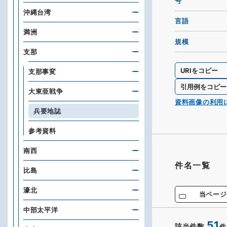
号
沖縄台湾
言語
満洲
規模
支那
URIをコピー
支那事変
引用例をコピー
大東亜戦争
資料画像の利用
兵要地誌
参考資料
南西
件名一覧
比島
濠北
当ページ
中部太平洋
51
該当件数
件