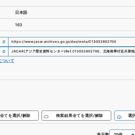
日本語
163
https://www.jacar.archives.go.jp/das/meta/C13032602700
JACAR(アジア歴史資料センター)
Ref.
C13032602700
、
北海南寧付近兵要地
について
全てを選択/解除
検索結果全てを選択/解除
選
表示数