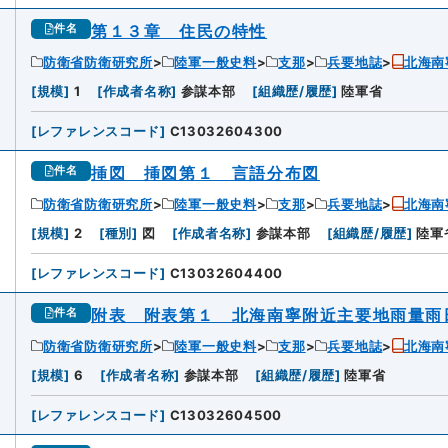
第１３章 住民の特性
件名
防衛省防衛研究所
陸軍一般史料
支那
兵要地誌
北海南
[
規模
]
1
[
作成者名称
]
参謀本部
[
組織歴/履歴
]
陸軍省
[
レファレンスコード
]
C13032604300
挿図 挿図第１ 言語分布図
件名
防衛省防衛研究所
陸軍一般史料
支那
兵要地誌
北海南
[
規模
]
2
[
種別
]
図
[
作成者名称
]
参謀本部
[
組織歴/履歴
]
陸軍
[
レファレンスコード
]
C13032604400
附表 附表第１ 北海南寧附近主要地雨量雨
件名
防衛省防衛研究所
陸軍一般史料
支那
兵要地誌
北海南
[
規模
]
6
[
作成者名称
]
参謀本部
[
組織歴/履歴
]
陸軍省
[
レファレンスコード
]
C13032604500