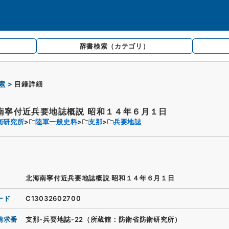
辞書検索
（カテゴリ）
索
目録詳細
南寧付近兵要地誌概説 昭和１４年６月１日
衛研究所
陸軍一般史料
支那
兵要地誌
北海南寧付近兵要地誌概説 昭和１４年６月１日
ード
C13032602700
請求番
支那-兵要地誌-22（所蔵館：防衛省防衛研究所）