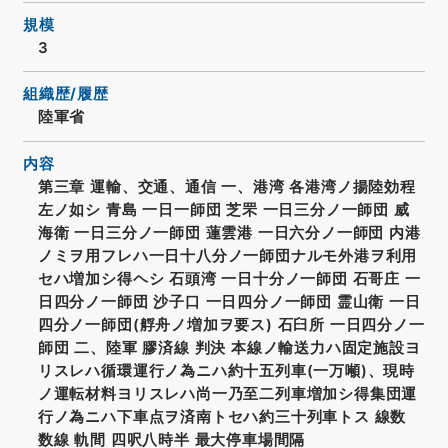
規模
3
組織歴/履歴
陸軍省
内容
第三章 運輸、交通、通信 一、港湾 各港湾ノ揚陸効程
左ノ如シ 青島 一日一師団 芝罘 一日三分ノ一師団 威
海衛 一日三分ノ一師団 蓮雲港 一日六分ノ一師団 内港
ノミヲ用フレハ一日十八分ノ一師団ナルモ外港ヲ利用
セハ増加シ得ヘシ 石頭湾 一日十分ノ一師団 石哥庄 一
日四分ノ一師団 沙子口 一日四分ノ一師団 霊山衛 一日
四分ノ一師団(艀舟ノ増加ヲ要ス) 石臼所 一日四分ノ一
師団 二、陸軍 膠済線 判決 本線ノ輸送力ハ固定施設ヨ
リスレハ循環運行ノ為ニハ約十五列車(一万噸)、現時
ノ運転材料ヨリスレハ尚一乃至二列車増加シ得集団運
行ノ為ニハ下車点ヲ済南トセハ約三十列車トス 線数
数線 軌間 四呎八時半 最大停車場間隔