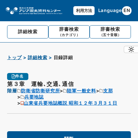
Language
EN
利用方法
辞書検索
辞書検索
詳細検索
（カテゴリ）
（五十音順）
トップ
詳細検索
目録詳細
件名
第３章 運輸､交通､通信
階層
防衛省防衛研究所
陸軍一般史料
支那
兵要地誌
山東省兵要地誌概説 昭和１２年３月３１日