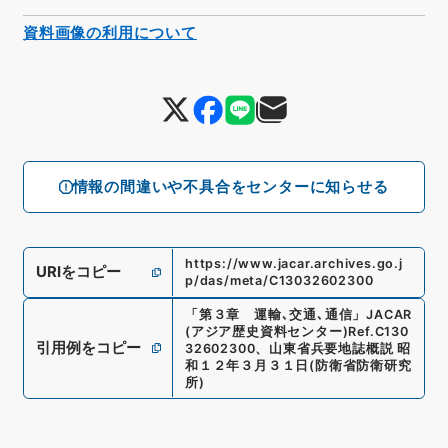
資料画像の利用について
情報の間違いや不具合をセンターに知らせる
https://www.jacar.archives.go.j
URIをコピー
p/das/meta/C13032602300
「
第３章 運輸､交通､通信
」
JACAR
(アジア歴史資料センター)
Ref.
C130
引用例をコピー
32602300
、
山東省兵要地誌概説 昭
和１２年３月３１日
(
防衛省防衛研究
所
)