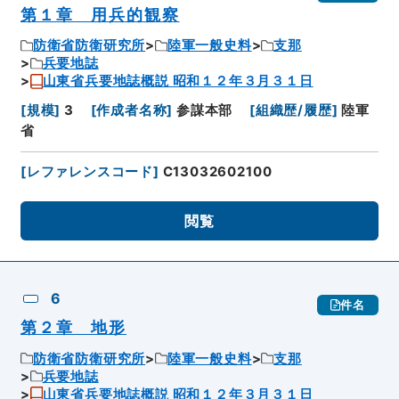
第１章 用兵的観察
防衛省防衛研究所
陸軍一般史料
支那
兵要地誌
山東省兵要地誌概説 昭和１２年３月３１日
[
規模
]
3
[
作成者名称
]
参謀本部
[
組織歴/履歴
]
陸軍
省
[
レファレンスコード
]
C13032602100
閲覧
6
件名
第２章 地形
防衛省防衛研究所
陸軍一般史料
支那
兵要地誌
山東省兵要地誌概説 昭和１２年３月３１日