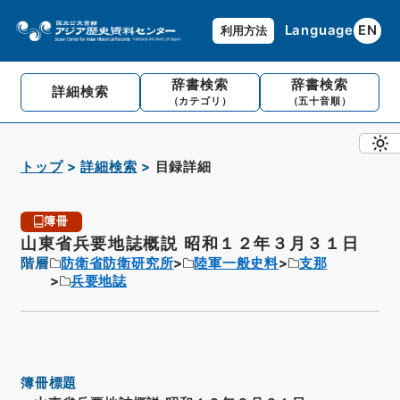
Language
EN
利用方法
辞書検索
辞書検索
詳細検索
（カテゴリ）
（五十音順）
トップ
詳細検索
目録詳細
簿冊
山東省兵要地誌概説 昭和１２年３月３１日
階層
防衛省防衛研究所
陸軍一般史料
支那
兵要地誌
簿冊標題