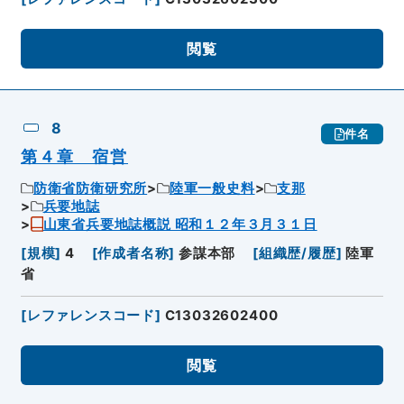
閲覧
8
件名
第４章 宿営
防衛省防衛研究所
陸軍一般史料
支那
兵要地誌
山東省兵要地誌概説 昭和１２年３月３１日
[
規模
]
4
[
作成者名称
]
参謀本部
[
組織歴/履歴
]
陸軍
省
[
レファレンスコード
]
C13032602400
閲覧