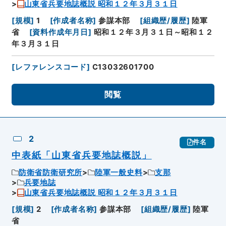
山東省兵要地誌概説 昭和１２年３月３１日
[
規模
]
1
[
作成者名称
]
参謀本部
[
組織歴/履歴
]
陸軍
省
[
資料作成年月日
]
昭和１２年３月３１日～昭和１２
年３月３１日
[
レファレンスコード
]
C13032601700
閲覧
2
件名
中表紙「山東省兵要地誌概説」
防衛省防衛研究所
陸軍一般史料
支那
兵要地誌
山東省兵要地誌概説 昭和１２年３月３１日
[
規模
]
2
[
作成者名称
]
参謀本部
[
組織歴/履歴
]
陸軍
省