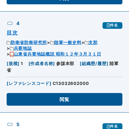
4
件名
目次
防衛省防衛研究所
陸軍一般史料
支那
兵要地誌
山東省兵要地誌概説 昭和１２年３月３１日
[
規模
]
1
[
作成者名称
]
参謀本部
[
組織歴/履歴
]
陸軍
省
[
レファレンスコード
]
C13032602000
閲覧
5
件名