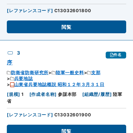
[
レファレンスコード
]
C13032601800
閲覧
3
件名
序
防衛省防衛研究所
陸軍一般史料
支那
兵要地誌
山東省兵要地誌概説 昭和１２年３月３１日
[
規模
]
1
[
作成者名称
]
参謀本部
[
組織歴/履歴
]
陸軍
省
[
レファレンスコード
]
C13032601900
閲覧