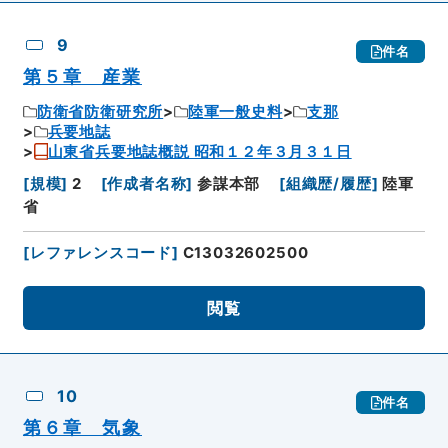
9
件名
第５章 産業
防衛省防衛研究所
陸軍一般史料
支那
兵要地誌
山東省兵要地誌概説 昭和１２年３月３１日
[
規模
]
2
[
作成者名称
]
参謀本部
[
組織歴/履歴
]
陸軍
省
[
レファレンスコード
]
C13032602500
閲覧
10
件名
第６章 気象