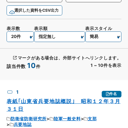
選択した資料をCSV出力
表示数
表示順
表示スタイル
マークがある場合は、外部サイトへリンクします。
10
1
~
10
件を表示
該当件数
件
CSV出力
No.
概要情報
画像等
1
件名
表紙｢山東省兵要地誌概説｣ 昭和１２年３月
３１日
防衛省防衛研究所
陸軍一般史料
支那
兵要地誌