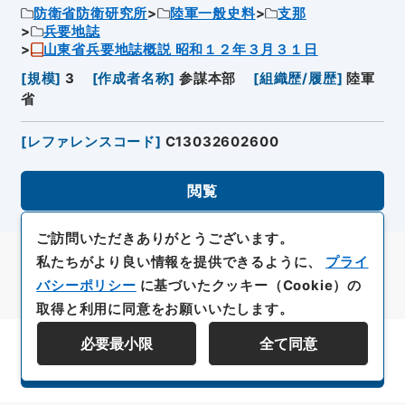
防衛省防衛研究所
陸軍一般史料
支那
兵要地誌
山東省兵要地誌概説 昭和１２年３月３１日
[
規模
]
3
[
作成者名称
]
参謀本部
[
組織歴/履歴
]
陸軍
省
[
レファレンスコード
]
C13032602600
閲覧
ご訪問いただきありがとうございます。
私たちがより良い情報を提供できるように、
プライ
バシーポリシー
に基づいたクッキー（Cookie）の
取得と利用に同意をお願いいたします。
必要最小限
全て同意
資料群階層を表示する