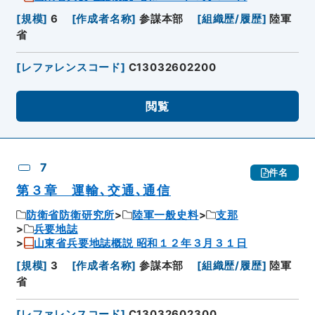
[
規模
]
6
[
作成者名称
]
参謀本部
[
組織歴/履歴
]
陸軍
省
[
レファレンスコード
]
C13032602200
閲覧
7
件名
第３章 運輸､交通､通信
防衛省防衛研究所
陸軍一般史料
支那
兵要地誌
山東省兵要地誌概説 昭和１２年３月３１日
[
規模
]
3
[
作成者名称
]
参謀本部
[
組織歴/履歴
]
陸軍
省
[
レファレンスコード
]
C13032602300