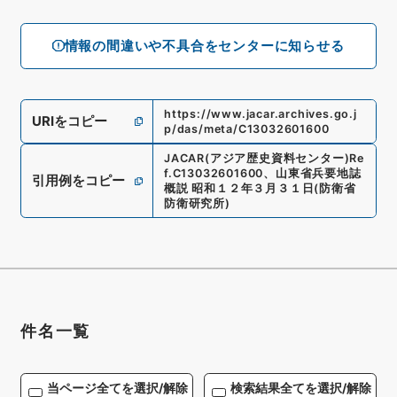
情報の間違いや不具合をセンターに知らせる
https://www.jacar.archives.go.j
URIをコピー
p/das/meta/C13032601600
JACAR(アジア歴史資料センター)
Re
f.
C13032601600
、
山東省兵要地誌
引用例をコピー
概説 昭和１２年３月３１日
(
防衛省
防衛研究所
)
件名一覧
当ページ全てを選択/解除
検索結果全てを選択/解除