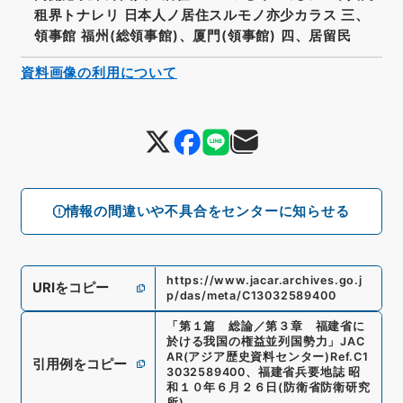
租界トナレリ 日本人ノ居住スルモノ亦少カラス 三、
領事館 福州(総領事館)、厦門(領事館) 四、居留民
資料画像の利用について
情報の間違いや不具合をセンターに知らせる
https://www.jacar.archives.go.j
URIをコピー
p/das/meta/C13032589400
「
第１篇 総論／第３章 福建省に
於ける我国の権益並列国勢力
」
JAC
AR(アジア歴史資料センター)
Ref.
C1
引用例をコピー
3032589400
、
福建省兵要地誌 昭
和１０年６月２６日
(
防衛省防衛研究
所
)