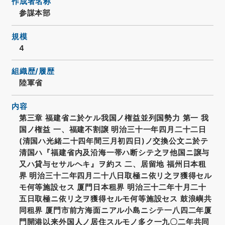
作成者名称
参謀本部
規模
4
組織歴/履歴
陸軍省
内容
第三章 福建省ニ於ケル我国ノ権益並列国勢力 第一 我
国ノ権益 一、福建不割譲 明治三十一年四月二十二日
(清国ハ光緒二十四年間三月初四日)ノ交換公文ニ於テ
清国ハ『福建省内及沿海一帯ハ断シテ之ヲ他国ニ譲与
又ハ貸与セサルヘキ』ヲ約ス 二、居留地 福州日本租
界 明治三十二年四月二十八日取極ニ依リ之ヲ獲得セル
モ何等施設セス 厦門日本租界 明治三十二年十月二十
五日取極ニ依リ之ヲ獲得セルモ何等施設セス 鼓浪嶼共
同租界 厦門市前方海面ニアル小島ニシテ一八四二年厦
門開港以来外国人ノ居住スルモノ多ク一九〇二年共同