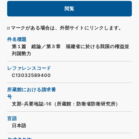
閲覧
マークがある場合は、外部サイトにリンクします。
件名標題
第１篇 総論／第３章 福建省に於ける我国の権益並
列国勢力
レファレンスコード
C13032589400
所蔵館における請求番
号
支那-兵要地誌-16（所蔵館：防衛省防衛研究所）
言語
日本語