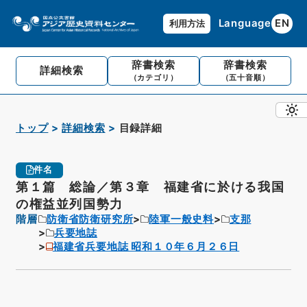
Language
EN
利用方法
辞書検索
辞書検索
詳細検索
（カテゴリ）
（五十音順）
トップ
詳細検索
目録詳細
件名
第１篇 総論／第３章 福建省に於ける我国
の権益並列国勢力
階層
防衛省防衛研究所
陸軍一般史料
支那
兵要地誌
福建省兵要地誌 昭和１０年６月２６日