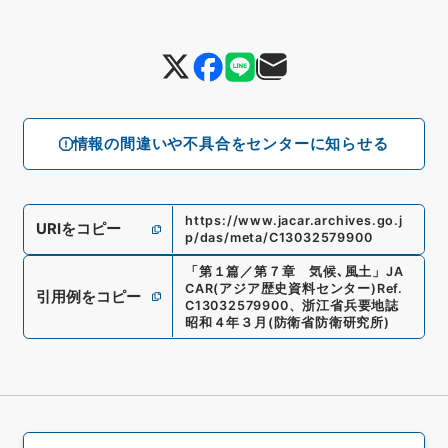
情報の間違いや不具合をセンターに知らせる
https://www.jacar.archives.go.j
URIをコピー
p/das/meta/C13032579900
「
第１篇／第７章 気候､風土
」
JA
CAR(アジア歴史資料センター)
Ref.
引用例をコピー
C13032579900
、
浙江省兵要地誌
昭和４年３月
(
防衛省防衛研究所
)