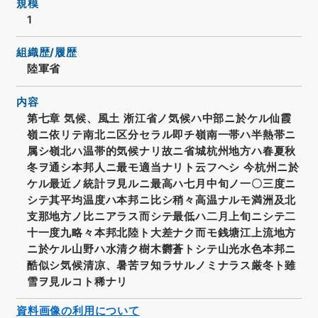
規模
1
組織歴/履歴
陸軍省
内容
第七章 気候、風土 淅江省ノ気候ハ中部ニ於ケル仙霞
嶺ニ依リテ南北ニ区分セラル即チ嶺南一帯ハ半熱帯ニ
属シ嶺北ハ温帯的気候ナリ故ニ省城杭州地方ハ春夏秋
冬ヲ通シ本邦人ニ最モ適当ナリト云フヘシ 今杭州ニ於
ケル最近ノ統計ヲ見ルニ最高ハ七月中旬ノ一〇三度ニ
シテ其平均温度ハ本邦ニ比シ稍々高温ナルモ満洲及北
支那地方ノ比ニアラス而シテ最低ハ二月上旬ニシテ二
十一度九略々本邦北陸ト大差ナク而モ銭塘江上流地方
ニ於ケル山野ハ水清ク樹木欝蒼トシテ山光水色本邦ニ
酷似シ気候清凉、暑苦ヲ知ラサルノミナラス厳冬ト雖
雪ヲ見ルコト稀ナリ
資料画像の利用について