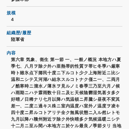
規模
4
組織歴/履歴
陸軍省
内容
第六章 気象、衛生 第一節 一、一般ノ概況 本地方ハ夏
季七、八月ヲ除ク外ハ亜熱帯的性質ヲ帯ヒ冬季ハ厳寒
時ト雖氷点下揶民十度ニ下ルコト少ク上海附近ニ比シ
温和ニシテ又河湖ハ結氷スルコトナク僅ニ一、二両月
ノ酷寒時ニ溜水ノ薄氷ヲ見ルノミ春季三乃至六月ノ候
ハ雨期ニハテ霖雨数十日ニ及ヒ天候陰欝湿気甚タ多ク
好晴ノ日稀ナリ七月以降ハ気温頓ニ昇騰シ昼夜不変其
差一、二度ニ過キス殊ニ室内温度ハ室外ノ温度ヲ凌キ
四十度ニ昇ルコトアリテ全ク無風状態ニ入ル然レトモ
九月以降ハ贛州附近ヲ除ク外快晴多ク気候温暖ニシテ
十二月ニ至ル間ハ本地方ニ於ケル最良ノ季節タリ 当地