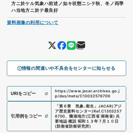
方ニ於ケル気象ハ前述ノ如キ状態ニシテ秋、冬ノ両季
ハ当地方ニ於テ最良好
資料画像の利用について
情報の間違いや不具合をセンターに知らせる
https://www.jacar.archives.go.j
URIをコピー
p/das/meta/C13032576700
「
第６章 気象､衛生
」
JACAR(アジ
ア歴史資料センター)
Ref.
C1303257
引用例をコピー
6700
、
贛湘地方(江西省 湖南省) 兵
要地誌 概説 昭和１３年７月１０日
(
防衛省防衛研究所
)