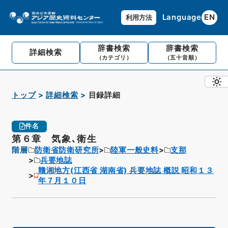
Language
EN
利用方法
辞書検索
辞書検索
詳細検索
（カテゴリ）
（五十音順）
トップ
詳細検索
目録詳細
件名
第６章 気象､衛生
階層
防衛省防衛研究所
陸軍一般史料
支那
兵要地誌
贛湘地方(江西省 湖南省) 兵要地誌 概説 昭和１３
年７月１０日