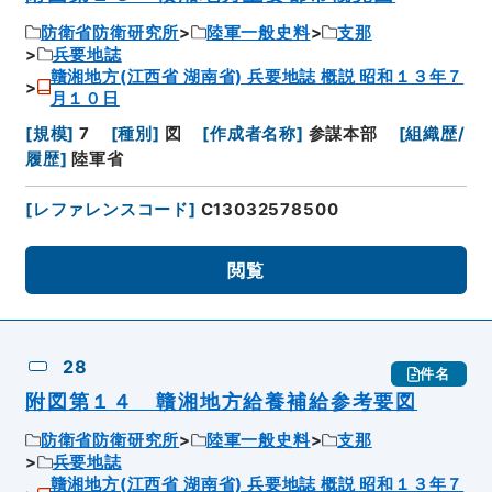
防衛省防衛研究所
陸軍一般史料
支那
兵要地誌
贛湘地方(江西省 湖南省) 兵要地誌 概説 昭和１３年７
月１０日
[
規模
]
7
[
種別
]
図
[
作成者名称
]
参謀本部
[
組織歴/
履歴
]
陸軍省
[
レファレンスコード
]
C13032578500
閲覧
28
件名
附図第１４ 贛湘地方給養補給参考要図
防衛省防衛研究所
陸軍一般史料
支那
兵要地誌
贛湘地方(江西省 湖南省) 兵要地誌 概説 昭和１３年７