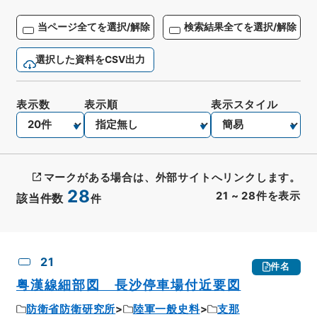
当ページ全てを選択/解除
検索結果全てを選択/解除
選択した資料をCSV出力
表示数
表示順
表示スタイル
マークがある場合は、外部サイトへリンクします。
28
21
~
28
件を表示
該当件数
件
CSV出力
No.
概要情報
画像等
21
件名
粤漢線細部図 長沙停車場付近要図
防衛省防衛研究所
陸軍一般史料
支那