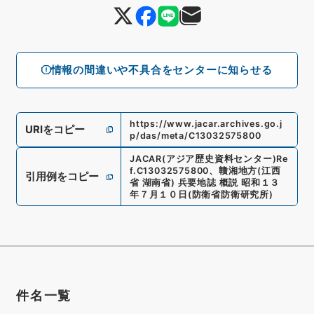
情報の間違いや不具合をセンターに知らせる
https://www.jacar.archives.go.j
URIをコピー
p/das/meta/C13032575800
JACAR(アジア歴史資料センター)
Re
f.
C13032575800
、
贛湘地方(江西
引用例をコピー
省 湖南省) 兵要地誌 概説 昭和１３
年７月１０日
(
防衛省防衛研究所
)
件名一覧