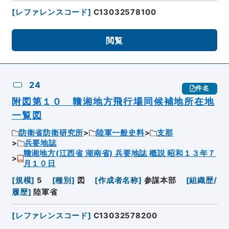
[
レファレンスコード
]
C13032578100
閲覧
24
件名
附図第１０ 贛湘地方飛行場同候補地所在地
一覧図
防衛省防衛研究所
陸軍一般史料
支那
兵要地誌
贛湘地方(江西省 湖南省) 兵要地誌 概説 昭和１３年７
月１０日
[
規模
]
5
[
種別
]
図
[
作成者名称
]
参謀本部
[
組織歴/
履歴
]
陸軍省
[
レファレンスコード
]
C13032578200