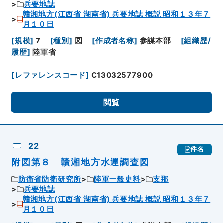
兵要地誌
贛湘地方(江西省 湖南省) 兵要地誌 概説 昭和１３年７
月１０日
[
規模
]
7
[
種別
]
図
[
作成者名称
]
参謀本部
[
組織歴/
履歴
]
陸軍省
[
レファレンスコード
]
C13032577900
閲覧
22
件名
附図第８ 贛湘地方水運調査図
防衛省防衛研究所
陸軍一般史料
支那
兵要地誌
贛湘地方(江西省 湖南省) 兵要地誌 概説 昭和１３年７
月１０日