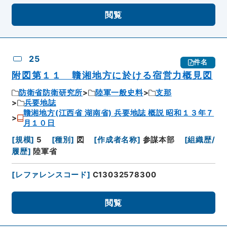
閲覧
25
件名
附図第１１ 贛湘地方に於ける宿営力概見図
防衛省防衛研究所
陸軍一般史料
支那
兵要地誌
贛湘地方(江西省 湖南省) 兵要地誌 概説 昭和１３年７
月１０日
[
規模
]
5
[
種別
]
図
[
作成者名称
]
参謀本部
[
組織歴/
履歴
]
陸軍省
[
レファレンスコード
]
C13032578300
閲覧