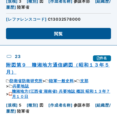
[
規模
]
3
[
種別
]
図
[
作成者名称
]
参謀本部
[
組織歴/
履歴
]
陸軍省
[
レファレンスコード
]
C13032578000
閲覧
23
件名
附図第９ 贛湘地方通信網図（昭和１３年５
月）
防衛省防衛研究所
陸軍一般史料
支那
兵要地誌
贛湘地方(江西省 湖南省) 兵要地誌 概説 昭和１３年７
月１０日
[
規模
]
5
[
種別
]
図
[
作成者名称
]
参謀本部
[
組織歴/
履歴
]
陸軍省