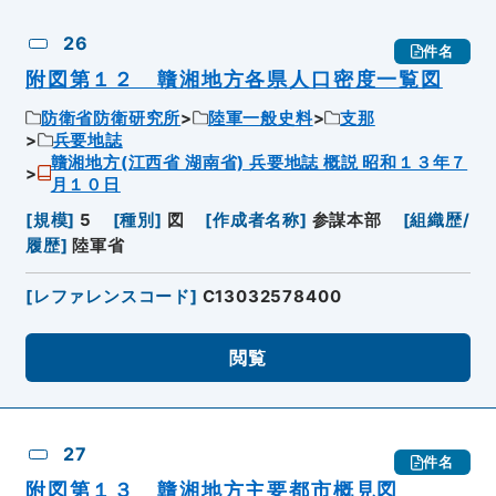
26
件名
附図第１２ 贛湘地方各県人口密度一覧図
防衛省防衛研究所
陸軍一般史料
支那
兵要地誌
贛湘地方(江西省 湖南省) 兵要地誌 概説 昭和１３年７
月１０日
[
規模
]
5
[
種別
]
図
[
作成者名称
]
参謀本部
[
組織歴/
履歴
]
陸軍省
[
レファレンスコード
]
C13032578400
閲覧
27
件名
附図第１３ 贛湘地方主要都市概見図