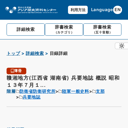
Language
EN
利用方法
辞書検索
辞書検索
詳細検索
（カテゴリ）
（五十音順）
トップ
詳細検索
目録詳細
簿冊
贛湘地方(江西省 湖南省) 兵要地誌 概説 昭和
１３年７月１...
階層
防衛省防衛研究所
陸軍一般史料
支那
兵要地誌