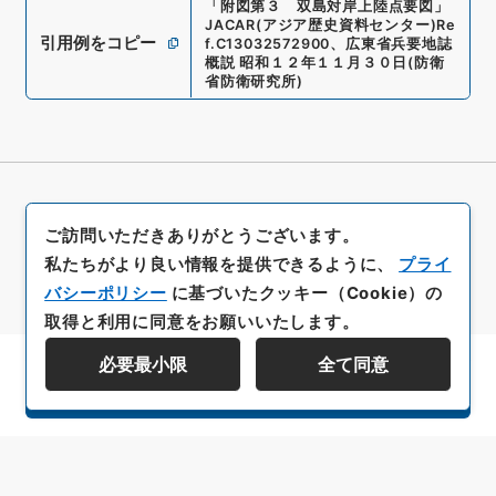
「
附図第３ 双島対岸上陸点要図
」
JACAR(アジア歴史資料センター)
Re
引用例をコピー
f.
C13032572900
、
広東省兵要地誌
概説 昭和１２年１１月３０日
(
防衛
省防衛研究所
)
ご訪問いただきありがとうございます。
私たちがより良い情報を提供できるように、
プライ
バシーポリシー
に基づいたクッキー（Cookie）の
取得と利用に同意をお願いいたします。
必要最小限
全て同意
資料群階層を表示する
All rights reserved/Copyright©
Japan Center for Asian Historical Records