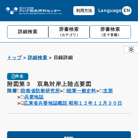
Language
EN
利用方法
辞書検索
辞書検索
詳細検索
（カテゴリ）
（五十音順）
トップ
詳細検索
目録詳細
件名
附図第３ 双島対岸上陸点要図
階層
防衛省防衛研究所
陸軍一般史料
支那
兵要地誌
広東省兵要地誌概説 昭和１２年１１月３０日