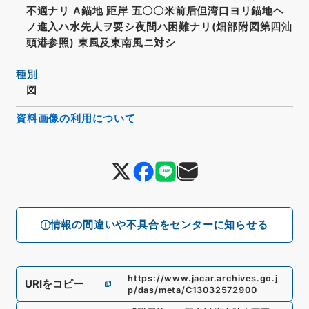
不適ナリ A錨地 距岸 五〇〇米前后但湾口ヨリ錨地ヘ
ノ進入ハ水先人ヲ要シ夜間ハ困難ナリ(畑部附図第四汕
頭港参照) 東風及東南風ニ対シ
種別
図
資料画像の利用について
情報の間違いや不具合をセンターに知らせる
https://www.jacar.archives.go.j
URIをコピー
p/das/meta/C13032572900