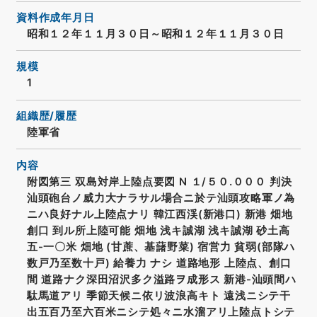
資料作成年月日
昭和１２年１１月３０日～昭和１２年１１月３０日
規模
1
組織歴/履歴
陸軍省
内容
附図第三 双島対岸上陸点要図 N １/５０.０００ 判決
汕頭砲台ノ威力大ナラサル場合ニ於テ汕頭攻略軍ノ為
ニハ良好ナル上陸点ナリ 韓江西渓(新港口) 新港 畑地
創口 到ル所上陸可能 畑地 浅キ誠湖 浅キ誠湖 砂土高
五-一〇米 畑地 (甘蔗、基藷野菜) 宿営力 貧弱(部隊ハ
数戸乃至数十戸) 給養力 ナシ 道路地形 上陸点、創口
間 道路ナク深田沼沢多ク溢路ヲ成形ス 新港-汕頭間ハ
駄馬道アリ 季節天候ニ依リ波浪高キト 遠浅ニシテ干
出五百乃至六百米ニシテ処々ニ水溜アリ上陸点トシテ