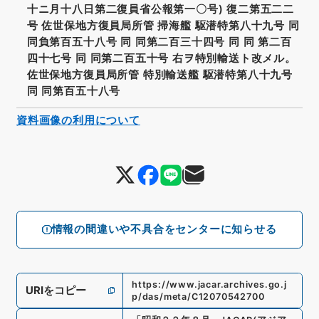
十ニ月十八日第二復員省公報第一〇号) 復二第五二二
号 佐世保地方復員局所管 掃海艦 駆潜特第八十九号 同
同負第百五十八号 同 同第二百三十四号 同 同 第二百
四十七号 同 同第二百五十号 右ヲ特別輸送ト改メル。
佐世保地方復員局所管 特別輸送艦 駆潜特第八十九号
同 同第百五十八号
資料画像の利用について
情報の間違いや不具合をセンターに知らせる
https://www.jacar.archives.go.j
URIをコピー
p/das/meta/C12070542700