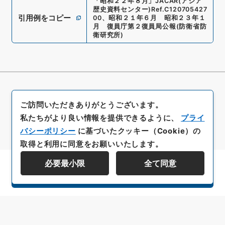
「
昭和２２年８月
」
JACAR(アジア
歴史資料センター)
Ref.
C120705427
引用例をコピー
00
、
昭和２１年６月 昭和２３年１
月 復員庁第２復員局公報
(
防衛省防
衛研究所
)
ご訪問いただきありがとうございます。
私たちがより良い情報を提供できるように、
プライ
バシーポリシー
に基づいたクッキー（Cookie）の
取得と利用に同意をお願いいたします。
必要最小限
全て同意
資料群階層を表示する
All rights reserved/Copyright©
Japan Center for Asian Historical Records