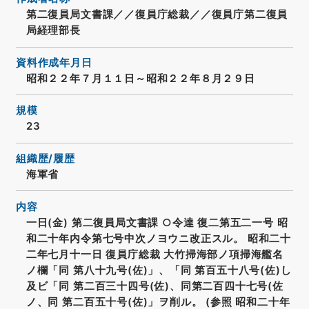
第二復員局文書課／／復員庁総裁／／復員庁第二復員
局経理部長
資料作成年月日
昭和２２年７月１１日～昭和２２年８月２９日
規模
23
組織歴/履歴
海軍省
内容
一日(金) 第二復員局文書課 ○令達 復二第五二一号 昭
和二十年内令第七号中次ノヨウニ改正スル。 昭和二十
二年七月十一日 復員庁総裁 大竹掃海部ノ項掃海艦名
ノ欄「同 第八十九号(佐)」、「同 第百五十八号(佐)し
及ビ「同 第二百三十四号(佐)、同第二百四十七号(佐
ノ、同 第二百五十号(佐)」ヲ削ル。 (参照 昭和二十年