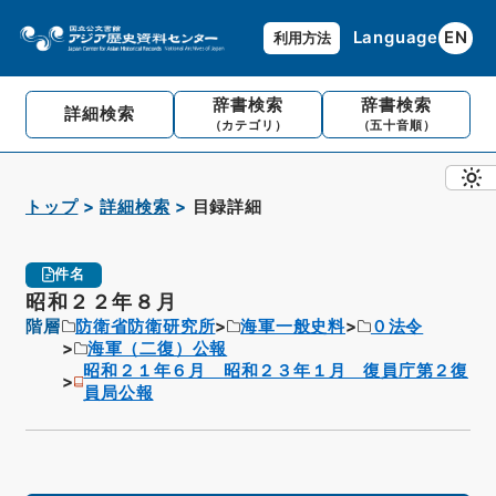
Language
EN
利用方法
辞書検索
辞書検索
詳細検索
（カテゴリ）
（五十音順）
トップ
詳細検索
目録詳細
件名
昭和２２年８月
階層
防衛省防衛研究所
海軍一般史料
０法令
海軍（二復）公報
昭和２１年６月 昭和２３年１月 復員庁第２復
員局公報