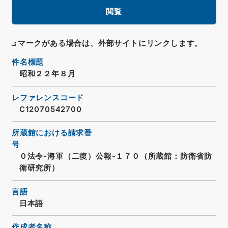
閲覧
マークがある場合は、外部サイトにリンクします。
件名標題
昭和２２年８月
レファレンスコード
C12070542700
所蔵館における請求番
号
０法令-海軍（二復）公報-１７０（所蔵館：防衛省防
衛研究所）
言語
日本語
作成者名称