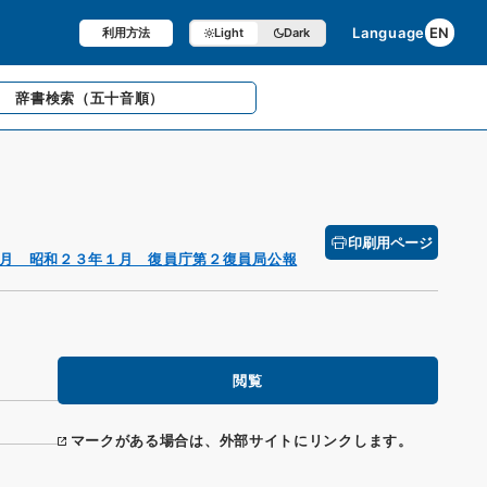
Language
EN
利用方法
Light
Dark
辞書検索
（五十音順）
印刷用ページ
月 昭和２３年１月 復員庁第２復員局公報
閲覧
マークがある場合は、外部サイトにリンクします。