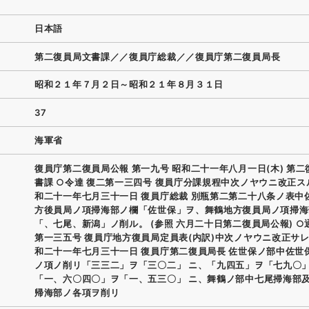
日本語
第二復員局文書課／／復員庁総裁／／復員庁第二復員局長
昭和２１年７月２日～昭和２１年８月３１日
37
海軍省
復員庁第二復員局公報 第一九号 昭和二十一年八月一日(木) 第二
書課 ○令達 復二第一三四号 復員庁分課規程中次ノヤウニ改正ス
和二十一年七月三十一日 復員庁総裁 別瓶第二第二十八条ノ表中
方後員局ノ項掃海部ノ欄「佐世保」ヲ、舞鶴地方復員局ノ項掃海
「、七尾、新潟」ノ削ル。 (参照 六月二十日第二復員局公報) ○
第一三五号 復員庁地方復員局定員表(内訳)中次ノヤウニ改正サレ
和二十一年七月三十一日 復員庁第二復員局長 佐世保ノ部中佐世
ノ項ノ削リ「三三二」ヲ「三〇二」 ニ、「九四五」ヲ「七九〇
「一、六〇四〇」ヲ「一、五三〇」 ニ、舞鶴ノ部中七尾掃海部
帰海部ノ各項ヲ削リ