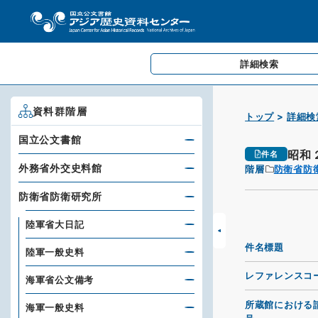
詳細検索
資料群階層
トップ
詳細検
国立公文書館
昭和
件名
外務省外交史料館
階層
防衛省防
防衛省防衛研究所
陸軍省大日記
件名標題
陸軍一般史料
レファレンスコ
海軍省公文備考
所蔵館における
海軍一般史料