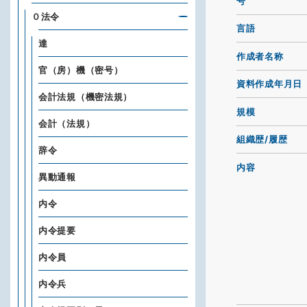
号
０法令
言語
達
作成者名称
官（房）機（密号）
資料作成年月日
会計法規（機密法規）
規模
会計（法規）
組織歴/履歴
辞令
内容
異動通報
内令
内令提要
内令員
内令兵