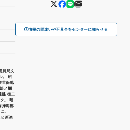
情報の間違いや不具合をセンターに知らせる
復員局文
ル。 昭
佐世保地
部ノ欄
通牒 復二
ク。 昭
保掃海部
」ニ、
及ヒ新潟