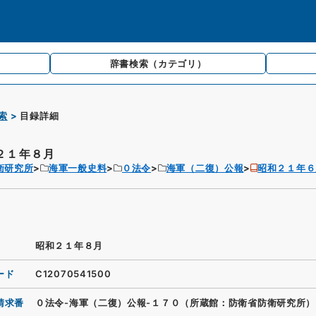
辞書検索
（カテゴリ）
索
目録詳細
２１年８月
衛研究所
海軍一般史料
０法令
海軍（二復）公報
昭和２１年６
昭和２１年８月
ード
C12070541500
請求番
０法令-海軍（二復）公報-１７０（所蔵館：防衛省防衛研究所）