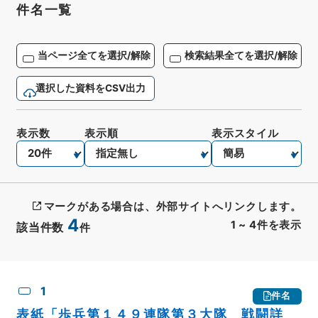
件名一覧
当ページ全てを選択/解除
検索結果全てを選択/解除
選択した資料をCSV出力
表示数
表示順
表示スタイル
マークがある場合は、外部サイトへリンクします。
4
1
~
4
件を表示
該当件数
件
CSV出力
No.
概要情報
画像等
1
件名
表紙「歩兵第１４９連隊第３大隊 戦闘詳