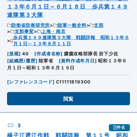
１３年６月１日～６月１８日 歩兵第１４９
連隊第３大隊
防衛省防衛研究所
陸軍一般史料
支那
支那事変
上海・南京
歩兵第１４９連隊第３大隊 戦闘詳報 昭和１３年６
月１日～１３年８月１１日
[
規模
]
40
[
作成者名称
]
朦朧攻略部隊長 岩下少佐
[
組織歴/履歴
]
陸軍省
[
資料作成年月日
]
昭和１３年６
月１日～昭和１３年６月１９日
[
レファレンスコード
]
C11111819300
閲覧
3
件名
楊子江遡江作戦 戦闘詳報 第１１号 昭和