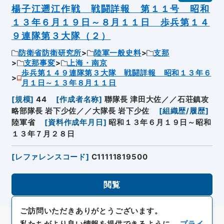
楊子江遡江作戦 戦闘詳報 第１１号 昭和
１３年６月１９日～８月１１日 歩兵第１４
９連隊第３大隊（２）
防衛省防衛研究所
陸軍一般史料
支那
支那事変
上海・南京
歩兵第１４９連隊第３大隊 戦闘詳報 昭和１３年６
月１日～１３年８月１１日
[
規模
]
44
[
作成者名称
]
聯隊長 津田大佐／／石荘鎮攻
略部隊長 岩下少佐／／大隊長 岩下少佐
[
組織歴/履歴
]
陸軍省
[
資料作成年月日
]
昭和１３年６月１９日～昭和
１３年７月２８日
[
レファレンスコード
]
C11111819500
閲覧
ご訪問いただきありがとうございます。
私たちがより良い情報を提供できるように、
プライ