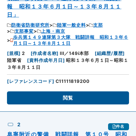
報 昭和１３年６月１日～１３年８月１１
日」
防衛省防衛研究所
陸軍一般史料
支那
支那事変
上海・南京
歩兵第１４９連隊第３大隊 戦闘詳報 昭和１３年６
月１日～１３年８月１１日
[
規模
]
2
[
作成者名称
]
III／149i本部
[
組織歴/履歴
]
陸軍省
[
資料作成年月日
]
昭和１３年６月１日～昭和１
３年８月１１日
[
レファレンスコード
]
C11111819200
閲覧
2
件名
阜寧附近の警備 戦闘詳報 第１０号 昭和