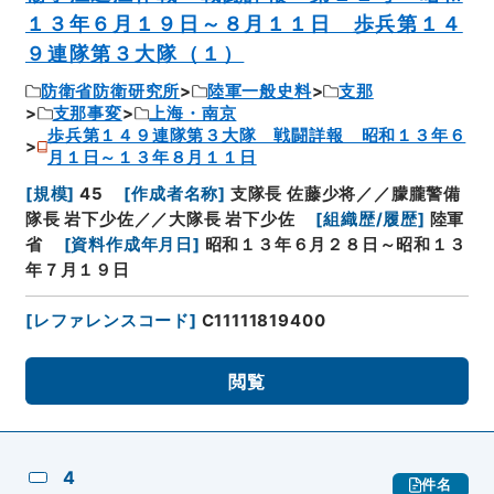
１３年６月１９日～８月１１日 歩兵第１４
９連隊第３大隊（１）
防衛省防衛研究所
陸軍一般史料
支那
支那事変
上海・南京
歩兵第１４９連隊第３大隊 戦闘詳報 昭和１３年６
月１日～１３年８月１１日
[
規模
]
45
[
作成者名称
]
支隊長 佐藤少将／／朦朧警備
隊長 岩下少佐／／大隊長 岩下少佐
[
組織歴/履歴
]
陸軍
省
[
資料作成年月日
]
昭和１３年６月２８日～昭和１３
年７月１９日
[
レファレンスコード
]
C11111819400
閲覧
4
件名