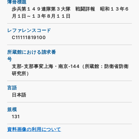
簿冊標題
歩兵第１４９連隊第３大隊 戦闘詳報 昭和１３年６
月１日～１３年８月１１日
レファレンスコード
C11111819100
所蔵館における請求番
号
支那-支那事変上海・南京-144（所蔵館：防衛省防衛
研究所）
言語
日本語
規模
131
資料画像の利用について