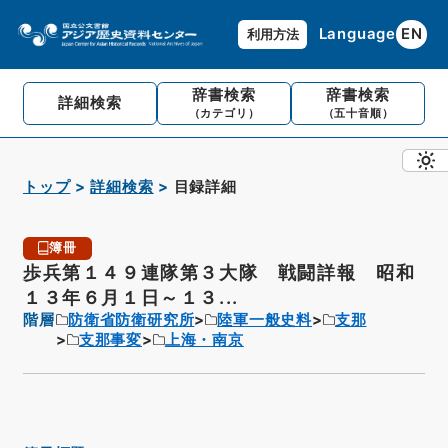
Language
EN
利用方法
辞書検索
辞書検索
詳細検索
（カテゴリ）
（五十音順）
トップ
詳細検索
目録詳細
簿冊
歩兵第１４９連隊第３大隊 戦闘詳報 昭和
１３年６月１日～１３...
階層
防衛省防衛研究所
陸軍一般史料
支那
支那事変
上海・南京