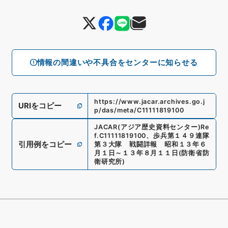
情報の間違いや不具合をセンターに知らせる
https://www.jacar.archives.go.j
URIをコピー
p/das/meta/C11111819100
JACAR(アジア歴史資料センター)
Re
f.
C11111819100
、
歩兵第１４９連隊
引用例をコピー
第３大隊 戦闘詳報 昭和１３年６
月１日～１３年８月１１日
(
防衛省防
衛研究所
)