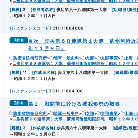
歩兵第６８連隊第１大隊 蘇州河附近戦闘詳報 昭和１２年１
[
規模
]
2
[
作成者名称
]
歩兵第六十八聯隊第一大隊
[
組織歴/履歴
～昭和１２年１１月８日
[
レファレンスコード
]
C11111804000
目次「歩兵第６８連隊第１大隊 蘇州河附近
件名
年１１月８日」
防衛省防衛研究所
陸軍一般史料
支那
支那事変
上海・
歩兵第６８連隊第１大隊 蘇州河附近戦闘詳報 昭和１２年１
[
規模
]
11
[
作成者名称
]
歩兵第六十八聯隊第一大隊
[
組織歴/履
～昭和１２年１１月８日
[
レファレンスコード
]
C11111804100
第１ 戦闘前に於ける彼我形勢の概要
件名
防衛省防衛研究所
陸軍一般史料
支那
支那事変
上海・
歩兵第６８連隊第１大隊 蘇州河附近戦闘詳報 昭和１２年１
[
規模
]
3
[
作成者名称
]
歩兵第六十八聯隊第一大隊
[
組織歴/履歴
～昭和１２年１１月８日