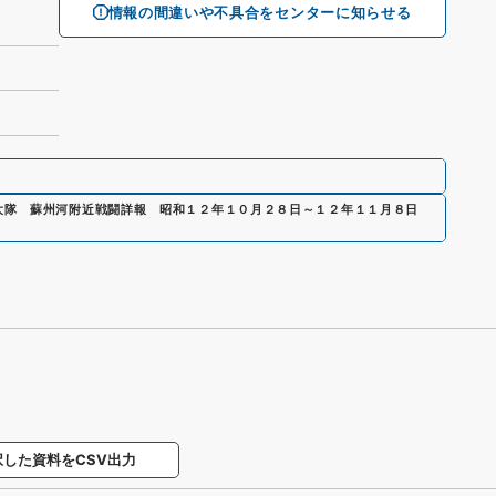
情報の間違いや不具合をセンターに知らせる
大隊 蘇州河附近戦闘詳報 昭和１２年１０月２８日～１２年１１月８日
択した資料をCSV出力