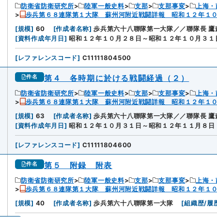
防衛省防衛研究所
陸軍一般史料
支那
支那事変
上海・
歩兵第６８連隊第１大隊 蘇州河附近戦闘詳報 昭和１２年１
[
規模
]
60
[
作成者名称
]
歩兵第六十八聯隊第一大隊／／聯隊長 鷹
[
資料作成年月日
]
昭和１２年１０月２８日～昭和１２年１０月３１
[
レファレンスコード
]
C11111804500
第４ 各時期に於ける戦闘経過（２）
件名
防衛省防衛研究所
陸軍一般史料
支那
支那事変
上海・
歩兵第６８連隊第１大隊 蘇州河附近戦闘詳報 昭和１２年１
[
規模
]
63
[
作成者名称
]
歩兵第六十八聯隊第一大隊／／聯隊長 鷹
[
資料作成年月日
]
昭和１２年１０月３１日～昭和１２年１１月８日
[
レファレンスコード
]
C11111804600
第５ 附録 附表
件名
防衛省防衛研究所
陸軍一般史料
支那
支那事変
上海・
歩兵第６８連隊第１大隊 蘇州河附近戦闘詳報 昭和１２年１
[
規模
]
40
[
作成者名称
]
歩兵第六十八聯隊第一大隊
[
組織歴/履