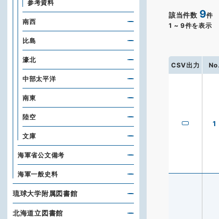
参考資料
9
該当件数
件
南西
1
~
9
件を表示
比島
濠北
CSV出力
No
中部太平洋
南東
陸空
1
文庫
海軍省公文備考
海軍一般史料
琉球大学附属図書館
北海道立図書館