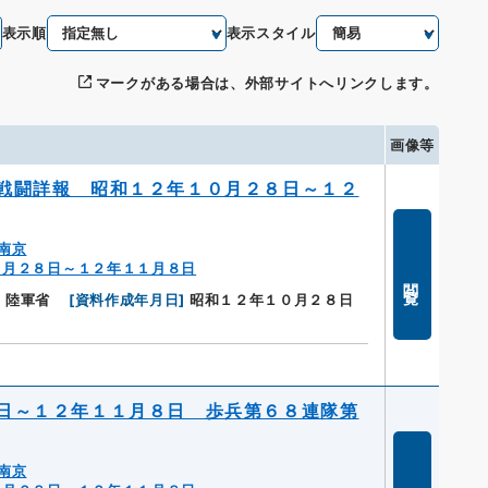
表示順
表示スタイル
マークがある場合は、外部サイトへリンクします。
画像等
戦闘詳報 昭和１２年１０月２８日～１２
南京
０月２８日～１２年１１月８日
閲覧
]
陸軍省
[
資料作成年月日
]
昭和１２年１０月２８日
日～１２年１１月８日 歩兵第６８連隊第
南京