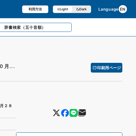
Language
EN
利用方法
Light
Dark
辞書検索
（五十音順）
月...
印刷用ページ
月２８