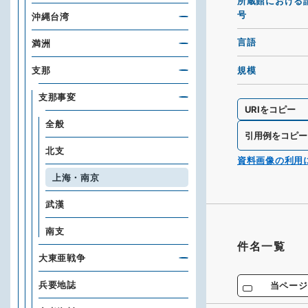
所蔵館における
号
沖縄台湾
言語
満洲
規模
支那
支那事変
URIをコピー
全般
引用例をコピー
北支
資料画像の利用
上海・南京
武漢
南支
件名一覧
大東亜戦争
兵要地誌
当ページ