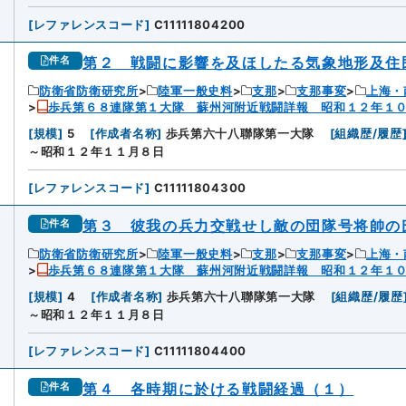
[
レファレンスコード
]
C11111804200
第２ 戦闘に影響を及ほしたる気象地形及住
件名
防衛省防衛研究所
陸軍一般史料
支那
支那事変
上海・
歩兵第６８連隊第１大隊 蘇州河附近戦闘詳報 昭和１２年１
[
規模
]
5
[
作成者名称
]
歩兵第六十八聯隊第一大隊
[
組織歴/履歴
～昭和１２年１１月８日
[
レファレンスコード
]
C11111804300
第３ 彼我の兵力交戦せし敵の団隊号将帥の
件名
防衛省防衛研究所
陸軍一般史料
支那
支那事変
上海・
歩兵第６８連隊第１大隊 蘇州河附近戦闘詳報 昭和１２年１
[
規模
]
4
[
作成者名称
]
歩兵第六十八聯隊第一大隊
[
組織歴/履歴
～昭和１２年１１月８日
[
レファレンスコード
]
C11111804400
第４ 各時期に於ける戦闘経過（１）
件名