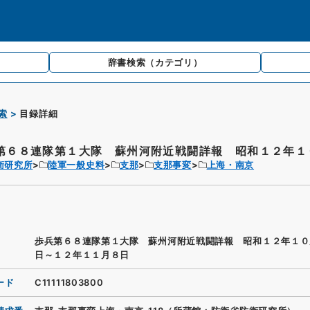
辞書検索
（カテゴリ）
索
目録詳細
第６８連隊第１大隊 蘇州河附近戦闘詳報 昭和１２年１０
衛研究所
陸軍一般史料
支那
支那事変
上海・南京
歩兵第６８連隊第１大隊 蘇州河附近戦闘詳報 昭和１２年１０
日～１２年１１月８日
ード
C11111803800