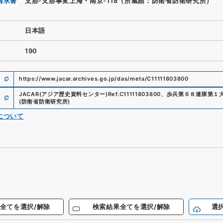
請求番
支那-支那事変上海・南京-118（所蔵館：防衛省防衛研究所）
日本語
190
https://www.jacar.archives.go.jp/das/meta/C11111803800
JACAR(アジア歴史資料センター)
Ref.
C11111803800
、
歩兵第６８連隊第１
(
防衛省防衛研究所
)
について
全てを選択/解除
検索結果全てを選択/解除
選