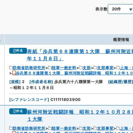
表示数
.
概要情報
表紙「歩兵第６８連隊第１大隊 蘇州河附近
件名
年１１月８日」
防衛省防衛研究所
陸軍一般史料
支那
支那事変
上海・
歩兵第６８連隊第１大隊 蘇州河附近戦闘詳報 昭和１２年１
[
規模
]
2
[
作成者名称
]
歩兵第六十八聯隊第一大隊
[
組織歴/履歴
～昭和１２年１１月８日
[
レファレンスコード
]
C11111803900
蘇州河附近戦闘詳報 昭和１２年１０月２８
件名
１大隊
防衛省防衛研究所
陸軍一般史料
支那
支那事変
上海・