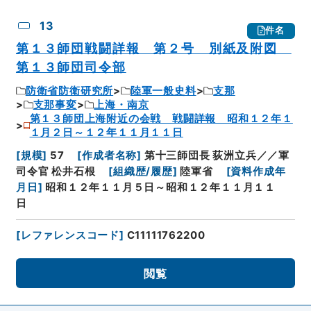
13
件名
第１３師団戦闘詳報 第２号 別紙及附図
第１３師団司令部
防衛省防衛研究所
陸軍一般史料
支那
支那事変
上海・南京
第１３師団上海附近の会戦 戦闘詳報 昭和１２年１
１月２日～１２年１１月１１日
[
規模
]
57
[
作成者名称
]
第十三師団長 荻洲立兵／／軍
司令官 松井石根
[
組織歴/履歴
]
陸軍省
[
資料作成年
月日
]
昭和１２年１１月５日～昭和１２年１１月１１
日
[
レファレンスコード
]
C11111762200
閲覧