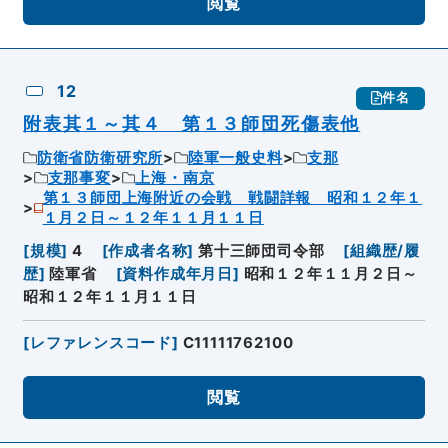
閲覧
12
件名
附表其１～其４ 第１３師団死傷表他
防衛省防衛研究所
陸軍一般史料
支那
支那事変
上海・南京
第１３師団上海附近の会戦 戦闘詳報 昭和１２年１
１月２日～１２年１１月１１日
[
規模
]
4
[
作成者名称
]
第十三師団司令部
[
組織歴/履
歴
]
陸軍省
[
資料作成年月日
]
昭和１２年１１月２日～
昭和１２年１１月１１日
[
レファレンスコード
]
C11111762100
閲覧