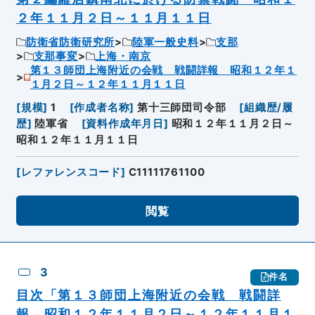
２年１１月２日～１１月１１日
防衛省防衛研究所
陸軍一般史料
支那
支那事変
上海・南京
第１３師団上海附近の会戦 戦闘詳報 昭和１２年１
１月２日～１２年１１月１１日
[
規模
]
1
[
作成者名称
]
第十三師団司令部
[
組織歴/履
歴
]
陸軍省
[
資料作成年月日
]
昭和１２年１１月２日～
昭和１２年１１月１１日
[
レファレンスコード
]
C11111761100
閲覧
3
件名
目次「第１３師団上海附近の会戦 戦闘詳
報 昭和１２年１１月２日～１２年１１月１