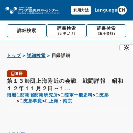
Language
EN
利用方法
辞書検索
辞書検索
詳細検索
（カテゴリ）
（五十音順）
トップ
詳細検索
目録詳細
簿冊
第１３師団上海附近の会戦 戦闘詳報 昭和
１２年１１月２日～１...
階層
防衛省防衛研究所
陸軍一般史料
支那
支那事変
上海・南京