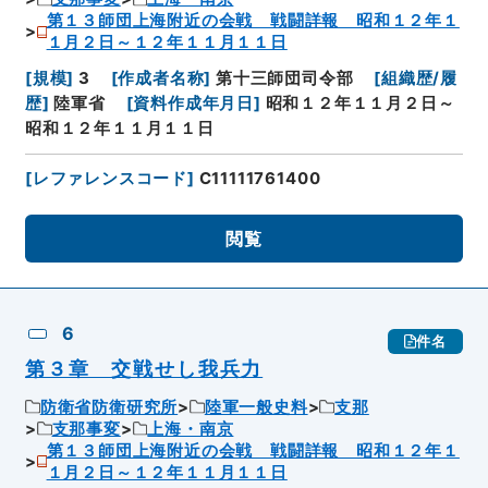
第１３師団上海附近の会戦 戦闘詳報 昭和１２年１
１月２日～１２年１１月１１日
[
規模
]
3
[
作成者名称
]
第十三師団司令部
[
組織歴/履
歴
]
陸軍省
[
資料作成年月日
]
昭和１２年１１月２日～
昭和１２年１１月１１日
[
レファレンスコード
]
C11111761400
閲覧
6
件名
第３章 交戦せし我兵力
防衛省防衛研究所
陸軍一般史料
支那
支那事変
上海・南京
第１３師団上海附近の会戦 戦闘詳報 昭和１２年１
１月２日～１２年１１月１１日