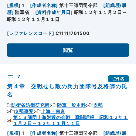
[
規模
]
1
[
作成者名称
]
第十三師団司令部
[
組織歴/履
歴
]
陸軍省
[
資料作成年月日
]
昭和１２年１１月２日～
昭和１２年１１月１１日
[
レファレンスコード
]
C11111761500
閲覧
7
件名
第４章 交戦せし敵の兵力団隊号及将師の氏
名
防衛省防衛研究所
陸軍一般史料
支那
支那事変
上海・南京
第１３師団上海附近の会戦 戦闘詳報 昭和１２年１
１月２日～１２年１１月１１日
[
規模
]
1
[
作成者名称
]
第十三師団司令部
[
組織歴/履