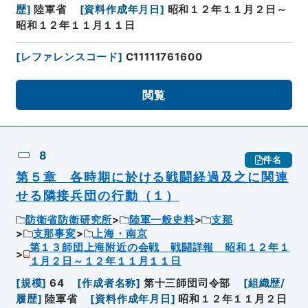
歴
]
陸軍省
[
資料作成年月日
]
昭和１２年１１月２日～
昭和１２年１１月１１日
[
レファレンスコード
]
C11111761600
閲覧
8
件名
第５章 各時期に於ける戦闘経過及之に関連
せる隣接兵団の行動（１）
防衛省防衛研究所
陸軍一般史料
支那
支那事変
上海・南京
第１３師団上海附近の会戦 戦闘詳報 昭和１２年１
１月２日～１２年１１月１１日
[
規模
]
64
[
作成者名称
]
第十三師団司令部
[
組織歴/
履歴
]
陸軍省
[
資料作成年月日
]
昭和１２年１１月２日