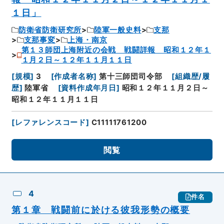
１日」
防衛省防衛研究所
陸軍一般史料
支那
支那事変
上海・南京
第１３師団上海附近の会戦 戦闘詳報 昭和１２年１
１月２日～１２年１１月１１日
[
規模
]
3
[
作成者名称
]
第十三師団司令部
[
組織歴/履
歴
]
陸軍省
[
資料作成年月日
]
昭和１２年１１月２日～
昭和１２年１１月１１日
[
レファレンスコード
]
C11111761200
閲覧
4
件名
第１章 戦闘前に於ける彼我形勢の概要