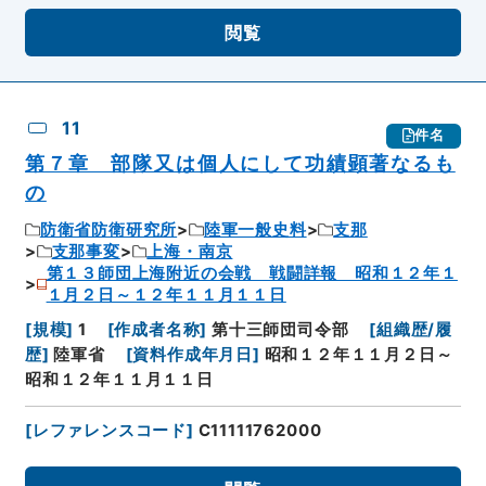
閲覧
11
件名
第７章 部隊又は個人にして功績顕著なるも
の
防衛省防衛研究所
陸軍一般史料
支那
支那事変
上海・南京
第１３師団上海附近の会戦 戦闘詳報 昭和１２年１
１月２日～１２年１１月１１日
[
規模
]
1
[
作成者名称
]
第十三師団司令部
[
組織歴/履
歴
]
陸軍省
[
資料作成年月日
]
昭和１２年１１月２日～
昭和１２年１１月１１日
[
レファレンスコード
]
C11111762000