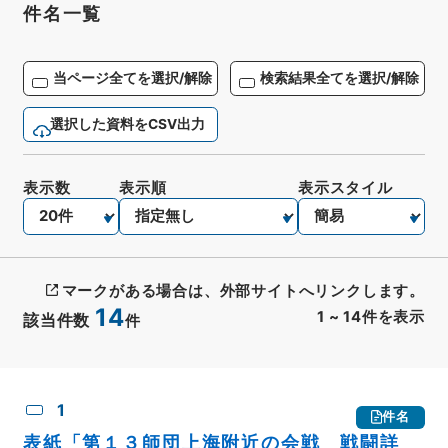
件名一覧
当ページ全てを選択/解除
検索結果全てを選択/解除
選択した資料をCSV出力
表示数
表示順
表示スタイル
マークがある場合は、外部サイトへリンクします。
14
1
~
14
件を表示
該当件数
件
CSV出力
No.
概要情報
画像等
1
件名
表紙「第１３師団上海附近の会戦 戦闘詳