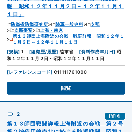
報 昭和１２年１１月２日～１２年１１月１
１日」
防衛省防衛研究所
陸軍一般史料
支那
支那事変
上海・南京
第１３師団上海附近の会戦 戦闘詳報 昭和１２年１
１月２日～１２年１１月１１日
[
規模
]
1
[
組織歴/履歴
]
陸軍省
[
資料作成年月日
]
昭
和１２年１１月２日～昭和１２年１１月１１日
[
レファレンスコード
]
C11111761000
閲覧
2
件名
第１３師団戦闘詳報上海附近の会戦 第２号
第２編羅店鎮南北に於ける防禦戦闘 昭和１