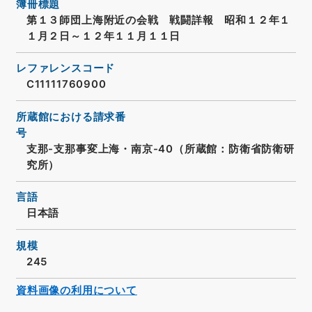
簿冊標題
第１３師団上海附近の会戦 戦闘詳報 昭和１２年１
１月２日～１２年１１月１１日
レファレンスコード
C11111760900
所蔵館における請求番
号
支那-支那事変上海・南京-40（所蔵館：防衛省防衛研
究所）
言語
日本語
規模
245
資料画像の利用について