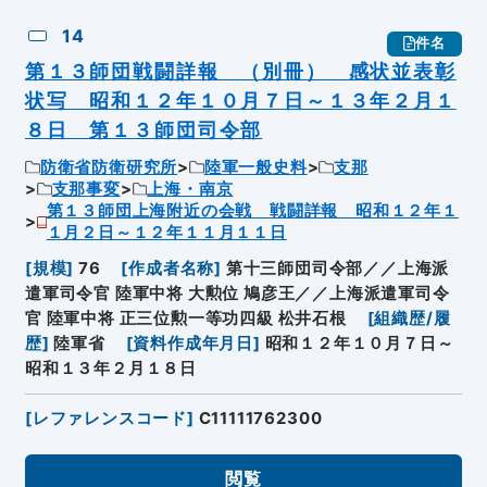
14
件名
第１３師団戦闘詳報 （別冊） 感状並表彰
状写 昭和１２年１０月７日～１３年２月１
８日 第１３師団司令部
防衛省防衛研究所
陸軍一般史料
支那
支那事変
上海・南京
第１３師団上海附近の会戦 戦闘詳報 昭和１２年１
１月２日～１２年１１月１１日
[
規模
]
76
[
作成者名称
]
第十三師団司令部／／上海派
遣軍司令官 陸軍中将 大勲位 鳩彦王／／上海派遣軍司令
官 陸軍中将 正三位勲一等功四級 松井石根
[
組織歴/履
歴
]
陸軍省
[
資料作成年月日
]
昭和１２年１０月７日～
昭和１３年２月１８日
[
レファレンスコード
]
C11111762300
閲覧