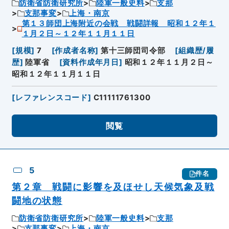
防衛省防衛研究所
陸軍一般史料
支那
支那事変
上海・南京
第１３師団上海附近の会戦 戦闘詳報 昭和１２年１
１月２日～１２年１１月１１日
[
規模
]
7
[
作成者名称
]
第十三師団司令部
[
組織歴/履
歴
]
陸軍省
[
資料作成年月日
]
昭和１２年１１月２日～
昭和１２年１１月１１日
[
レファレンスコード
]
C11111761300
閲覧
5
件名
第２章 戦闘に影響を及ほせし天候気象及戦
闘地の状態
防衛省防衛研究所
陸軍一般史料
支那
支那事変
上海・南京