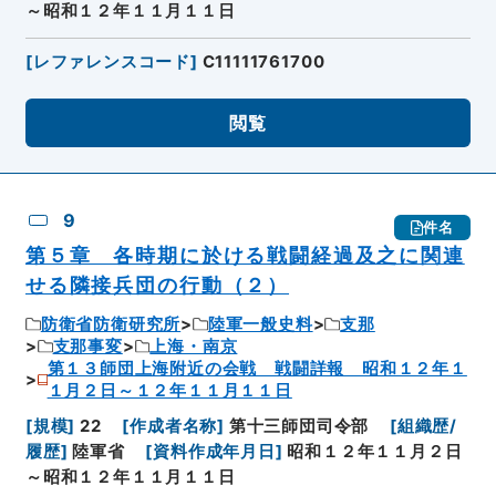
～昭和１２年１１月１１日
[
レファレンスコード
]
C11111761700
閲覧
9
件名
第５章 各時期に於ける戦闘経過及之に関連
せる隣接兵団の行動（２）
防衛省防衛研究所
陸軍一般史料
支那
支那事変
上海・南京
第１３師団上海附近の会戦 戦闘詳報 昭和１２年１
１月２日～１２年１１月１１日
[
規模
]
22
[
作成者名称
]
第十三師団司令部
[
組織歴/
履歴
]
陸軍省
[
資料作成年月日
]
昭和１２年１１月２日
～昭和１２年１１月１１日