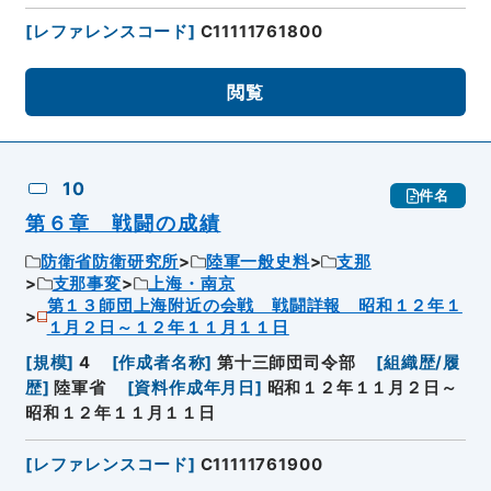
[
レファレンスコード
]
C11111761800
閲覧
10
件名
第６章 戦闘の成績
防衛省防衛研究所
陸軍一般史料
支那
支那事変
上海・南京
第１３師団上海附近の会戦 戦闘詳報 昭和１２年１
１月２日～１２年１１月１１日
[
規模
]
4
[
作成者名称
]
第十三師団司令部
[
組織歴/履
歴
]
陸軍省
[
資料作成年月日
]
昭和１２年１１月２日～
昭和１２年１１月１１日
[
レファレンスコード
]
C11111761900