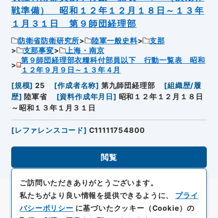
戦準備） 昭和１２年１２月１８日～１３年
１月３１日 第９師団経理部
防衛省防衛研究所
陸軍一般史料
支那
支那事変
上海・南京
第９師団経理部衣糧科付部員以下 行動一覧表 昭和
１２年９月９日～１３年４月
[
規模
]
25
[
作成者名称
]
第九師団経理部
[
組織歴/履
歴
]
陸軍省
[
資料作成年月日
]
昭和１２年１２月１８日
～昭和１３年１月３１日
[
レファレンスコード
]
C11111754800
閲覧
ご訪問いただきありがとうございます。
私たちがより良い情報を提供できるように、
プライ
バシーポリシー
に基づいたクッキー（Cookie）の