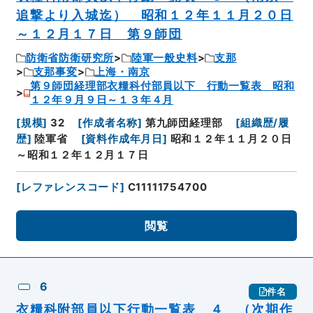
追撃より入城迄） 昭和１２年１１月２０日
～１２月１７日 第９師団
防衛省防衛研究所
陸軍一般史料
支那
支那事変
上海・南京
第９師団経理部衣糧科付部員以下 行動一覧表 昭和
１２年９月９日～１３年４月
[
規模
]
32
[
作成者名称
]
第九師団経理部
[
組織歴/履
歴
]
陸軍省
[
資料作成年月日
]
昭和１２年１１月２０日
～昭和１２年１２月１７日
[
レファレンスコード
]
C11111754700
閲覧
6
件名
衣糧科附部員以下行動一覧表 ４ （次期作