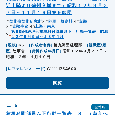
近上陸より蘇州入城まで）昭和１２年９月２
７日～１１月１９日第９師団
防衛省防衛研究所
陸軍一般史料
支那
支那事変
上海・南京
第９師団経理部衣糧科付部員以下 行動一覧表 昭和
１２年９月９日～１３年４月
[
規模
]
65
[
作成者名称
]
第九師団経理部
[
組織歴/履
歴
]
陸軍省
[
資料作成年月日
]
昭和１２年９月２７日～
昭和１２年１１月１９日
[
レファレンスコード
]
C11111754600
閲覧
5
件名
衣糧科附部員以下行動一覧表 ３ （南京へ