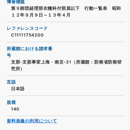
簿冊標題
第９師団経理部衣糧科付部員以下 行動一覧表 昭和
１２年９月９日～１３年４月
レファレンスコード
C11111754200
所蔵館における請求番
号
支那-支那事変上海・南京-31（所蔵館：防衛省防衛研
究所）
言語
日本語
規模
140
資料画像の利用について