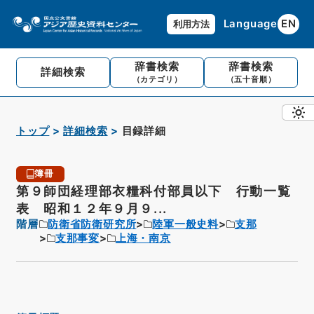
Language
EN
利用方法
辞書検索
辞書検索
詳細検索
（カテゴリ）
（五十音順）
トップ
詳細検索
目録詳細
簿冊
第９師団経理部衣糧科付部員以下 行動一覧
表 昭和１２年９月９...
階層
防衛省防衛研究所
陸軍一般史料
支那
支那事変
上海・南京