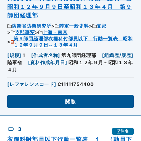
昭和１２年９月９日至昭和１３年４月 第９
師団経理部
防衛省防衛研究所
陸軍一般史料
支那
支那事変
上海・南京
第９師団経理部衣糧科付部員以下 行動一覧表 昭和
１２年９月９日～１３年４月
[
規模
]
1
[
作成者名称
]
第九師団経理部
[
組織歴/履歴
]
陸軍省
[
資料作成年月日
]
昭和１２年９月～昭和１３年
４月
[
レファレンスコード
]
C11111754400
閲覧
3
件名
衣糧科附部員以下行動一覧表 １ （動員下