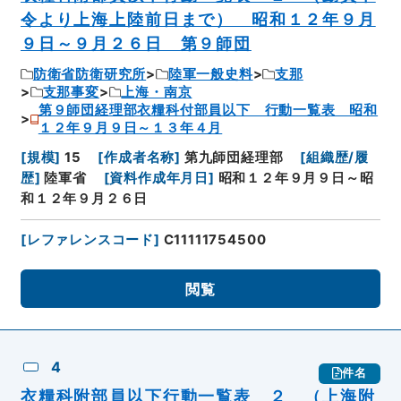
令より上海上陸前日まで） 昭和１２年９月
９日～９月２６日 第９師団
防衛省防衛研究所
陸軍一般史料
支那
支那事変
上海・南京
第９師団経理部衣糧科付部員以下 行動一覧表 昭和
１２年９月９日～１３年４月
[
規模
]
15
[
作成者名称
]
第九師団経理部
[
組織歴/履
歴
]
陸軍省
[
資料作成年月日
]
昭和１２年９月９日～昭
和１２年９月２６日
[
レファレンスコード
]
C11111754500
閲覧
4
件名
衣糧科附部員以下行動一覧表 ２ （上海附