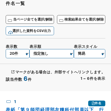
件名一覧
当ページ全てを選択/解除
検索結果全てを選択/解除
選択した資料をCSV出力
表示数
表示順
表示スタイル
マークがある場合は、外部サイトへリンクします。
6
1
~
6
件を表示
該当件数
件
CSV出力
No.
概要情報
画像等
1
件名
表紙「第９師団経理部衣糧科付部員以下 行