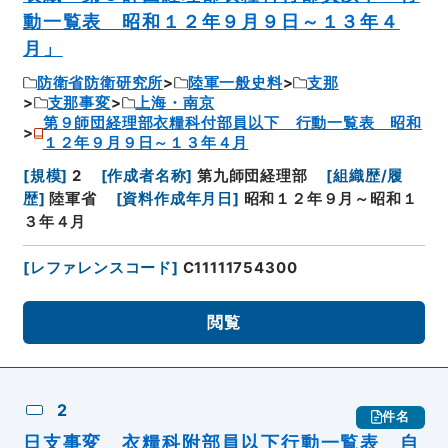
動一覧表 昭和１２年９月９日～１３年４
月」
防衛省防衛研究所
陸軍一般史料
支那
支那事変
上海・南京
第９師団経理部衣糧科付部員以下 行動一覧表 昭和
１２年９月９日～１３年４月
[
規模
]
2
[
作成者名称
]
第九師団経理部
[
組織歴/履
歴
]
陸軍省
[
資料作成年月日
]
昭和１２年９月～昭和１
３年４月
[
レファレンスコード
]
C11111754300
閲覧
2
件名
日支事変 衣糧科附部員以下行動一覧表 自