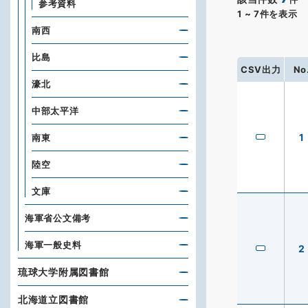
参考資料
1
~
7
件を表示
南西
比島
CSV出力
No
濠北
中部太平洋
1
南東
陸空
文庫
海軍省公文備考
海軍一般史料
2
琉球大学附属図書館
北海道立図書館