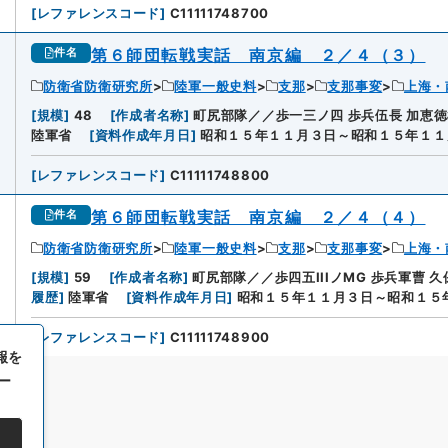
[
レファレンスコード
]
C11111748700
第６師団転戦実話 南京編 ２／４（３）
件名
防衛省防衛研究所
陸軍一般史料
支那
支那事変
上海・
[
規模
]
48
[
作成者名称
]
町尻部隊／／歩一三ノ四 歩兵伍長 加恵徳
陸軍省
[
資料作成年月日
]
昭和１５年１１月３日～昭和１５年１１
[
レファレンスコード
]
C11111748800
第６師団転戦実話 南京編 ２／４（４）
件名
防衛省防衛研究所
陸軍一般史料
支那
支那事変
上海・
[
規模
]
59
[
作成者名称
]
町尻部隊／／歩四五IIIノMG 歩兵軍曹 
履歴
]
陸軍省
[
資料作成年月日
]
昭和１５年１１月３日～昭和１５
[
レファレンスコード
]
C11111748900
報を
ー