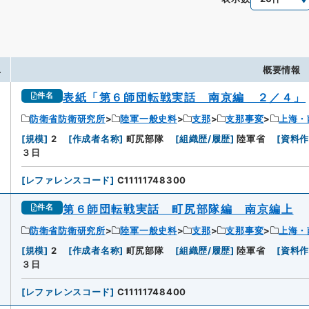
.
概要情報
表紙「第６師団転戦実話 南京編 ２／４」
件名
防衛省防衛研究所
陸軍一般史料
支那
支那事変
上海・
[
規模
]
2
[
作成者名称
]
町尻部隊
[
組織歴/履歴
]
陸軍省
[
資料
３日
[
レファレンスコード
]
C11111748300
第６師団転戦実話 町尻部隊編 南京編上
件名
防衛省防衛研究所
陸軍一般史料
支那
支那事変
上海・
[
規模
]
2
[
作成者名称
]
町尻部隊
[
組織歴/履歴
]
陸軍省
[
資料
３日
[
レファレンスコード
]
C11111748400