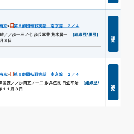
南京
第６師団転戦実話 南京篇 ２／４
雄／／歩一三ノ七 歩兵軍曹 荒木賢一
[
組織歴/履歴
]
閲覧
月３日
南京
第６師団転戦実話 南京篇 ２／４
久保国茂／／歩四五ノ一二 歩兵伍長 日笠平治
[
組織歴/
閲覧
年１１月３日