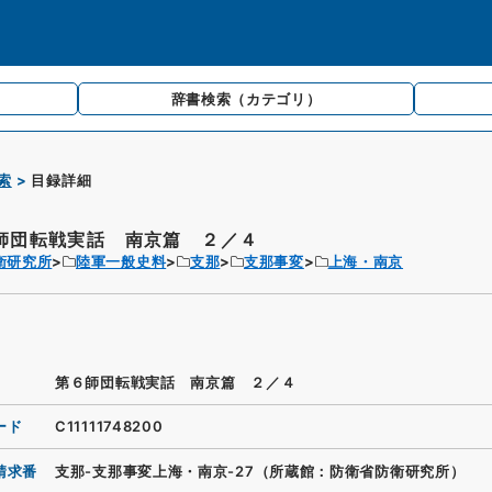
辞書検索
（カテゴリ）
索
目録詳細
師団転戦実話 南京篇 ２／４
衛研究所
陸軍一般史料
支那
支那事変
上海・南京
第６師団転戦実話 南京篇 ２／４
ード
C11111748200
請求番
支那-支那事変上海・南京-27（所蔵館：防衛省防衛研究所）