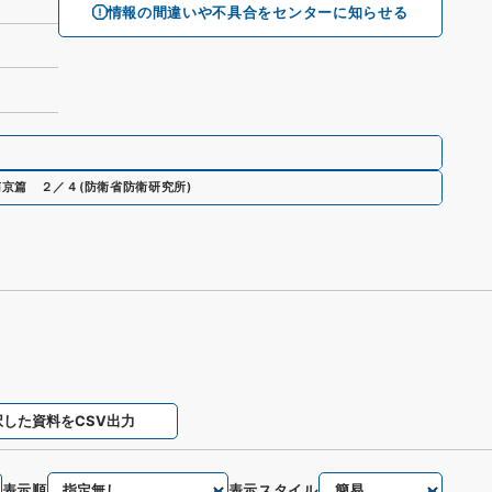
情報の間違いや不具合をセンターに知らせる
南京篇 ２／４
(
防衛省防衛研究所
)
択した資料をCSV出力
表示順
表示スタイル