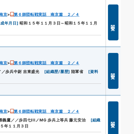
南京
第６師団転戦実話 南京篇 ２／４
作成年月日
]
昭和１５年１１月３日～昭和１５年１１月
閲覧
南京
第６師団転戦実話 南京篇 ２／４
／歩兵中尉 吉東盛光
[
組織歴/履歴
]
陸軍省
[
資料
閲覧
南京
第６師団転戦実話 南京篇 ２／４
際義鷹／／歩四七IIIノMG 歩兵上等兵 藤元安治
[
組織
閲覧
５年１１月３日