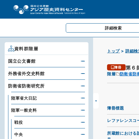
詳細検索
資料群階層
トップ
詳細検
国立公文書館
第６
簿冊
外務省外交史料館
階層
防衛省防
防衛省防衛研究所
陸軍省大日記
簿冊標題
陸軍一般史料
レファレンスコ
戦役
所蔵館における
中央