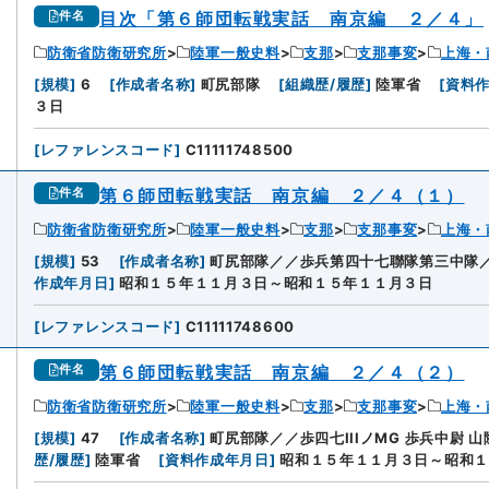
目次「第６師団転戦実話 南京編 ２／４」
件名
防衛省防衛研究所
陸軍一般史料
支那
支那事変
上海・
[
規模
]
6
[
作成者名称
]
町尻部隊
[
組織歴/履歴
]
陸軍省
[
資料
３日
[
レファレンスコード
]
C11111748500
第６師団転戦実話 南京編 ２／４（１）
件名
防衛省防衛研究所
陸軍一般史料
支那
支那事変
上海・
[
規模
]
53
[
作成者名称
]
町尻部隊／／歩兵第四十七聯隊第三中隊／
作成年月日
]
昭和１５年１１月３日～昭和１５年１１月３日
[
レファレンスコード
]
C11111748600
第６師団転戦実話 南京編 ２／４（２）
件名
防衛省防衛研究所
陸軍一般史料
支那
支那事変
上海・
[
規模
]
47
[
作成者名称
]
町尻部隊／／歩四七IIIノMG 歩兵中尉 山
歴/履歴
]
陸軍省
[
資料作成年月日
]
昭和１５年１１月３日～昭和１