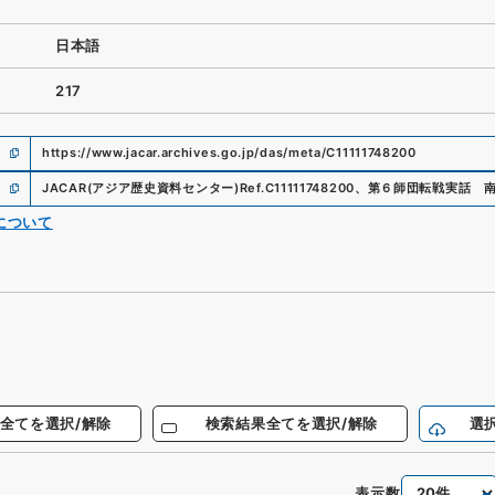
日本語
217
https://www.jacar.archives.go.jp/das/meta/C11111748200
JACAR(アジア歴史資料センター)
Ref.
C11111748200
、
第６師団転戦実話 
について
全てを選択/解除
検索結果全てを選択/解除
選
表示数