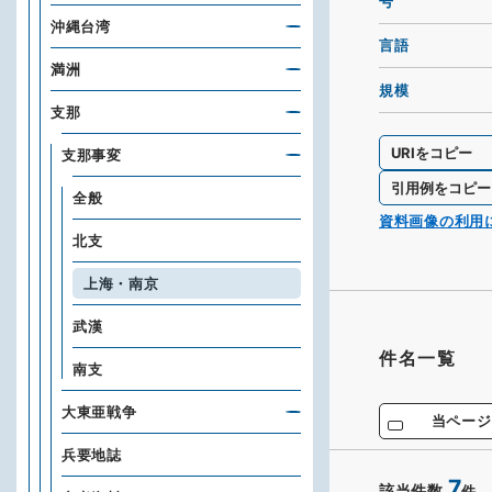
号
沖縄台湾
言語
満洲
規模
支那
URIをコピー
支那事変
引用例をコピー
全般
資料画像の利用
北支
上海・南京
武漢
件名一覧
南支
大東亜戦争
当ページ
兵要地誌
7
該当件数
件