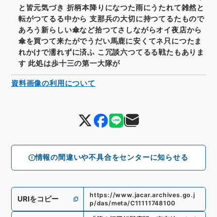
と皆元気づき 折柄本降りになつた雨にうたれて雑然と
転がつてるる中から 支那兵の大切に持つてるたもので
あろう新らしい傘など拾つてさしながらオイ夜店から
傘を買つて来たがでうだい馬鹿に安くてネ只につたま
れかけで濡れずに済ふ こ冗談六つてるる戦たもありま
す 此処は歩十三の第一大隊が
資料画像の利用について
情報の間違いや不具合をセンターに知らせる
https://www.jacar.archives.go.j
URIをコピー
p/das/meta/C11111748100