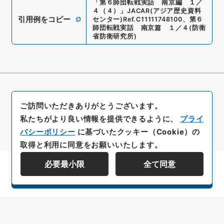
「
第６師団転戦実話 南京編 １／
４（４）
」
JACAR(アジア歴史資料
引用例をコピー
センター)
Ref.
C11111748100
、
第６
師団転戦実話 南京篇 １／４
(
防衛
省防衛研究所
)
ご訪問いただきありがとうございます。
私たちがより良い情報を提供できるように、
プライ
バシーポリシー
に基づいたクッキー（Cookie）の
取得と利用に同意をお願いいたします。
必要最小限
全て同意
資料群階層を表示する
All rights reserved/Copyright©
Japan Center for Asian Historical Records