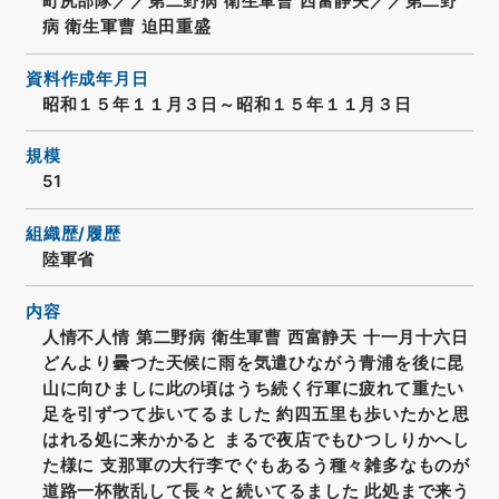
町尻部隊／／第二野病 衛生軍曹 西富静夫／／第二野
病 衛生軍曹 迫田重盛
資料作成年月日
昭和１５年１１月３日～昭和１５年１１月３日
規模
51
組織歴/履歴
陸軍省
内容
人情不人情 第二野病 衛生軍曹 西富静天 十一月十六日
どんより曇つた天候に雨を気遣ひながう青浦を後に昆
山に向ひましに此の頃はうち続く行軍に疲れて重たい
足を引ずつて歩いてるました 約四五里も歩いたかと思
はれる処に来かかると まるで夜店でもひつしりかへし
た様に 支那軍の大行李でぐもあるう種々雑多なものが
道路一杯散乱して長々と続いてるました 此処まで来う