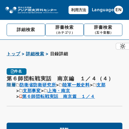
Language
EN
利用方法
辞書検索
辞書検索
詳細検索
（カテゴリ）
（五十音順）
トップ
詳細検索
目録詳細
件名
第６師団転戦実話 南京編 １／４（４）
階層
防衛省防衛研究所
陸軍一般史料
支那
支那事変
上海・南京
第６師団転戦実話 南京篇 １／４