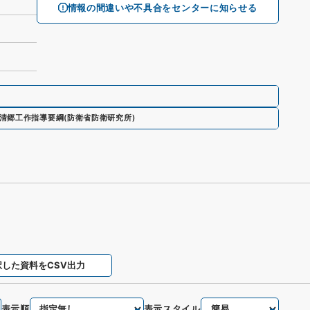
情報の間違いや不具合をセンターに知らせる
清郷工作指導要綱
(
防衛省防衛研究所
)
択した資料をCSV出力
表示順
表示スタイル