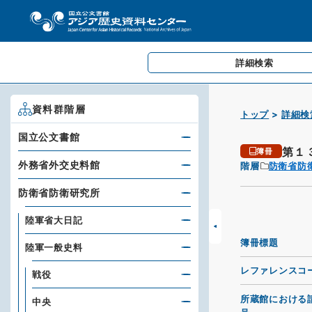
詳細検索
資料群階層
トップ
詳細検
国立公文書館
第１
簿冊
外務省外交史料館
階層
防衛省防
防衛省防衛研究所
陸軍省大日記
簿冊標題
陸軍一般史料
レファレンスコ
戦役
所蔵館における
中央