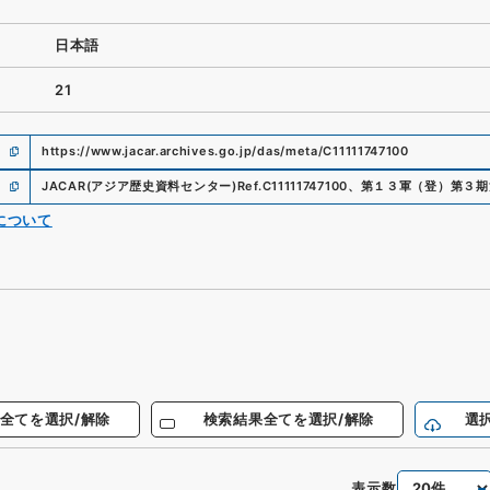
日本語
21
https://www.jacar.archives.go.jp/das/meta/C11111747100
JACAR(アジア歴史資料センター)
Ref.
C11111747100
、
第１３軍（登）第３期
について
全てを選択/解除
検索結果全てを選択/解除
選
表示数