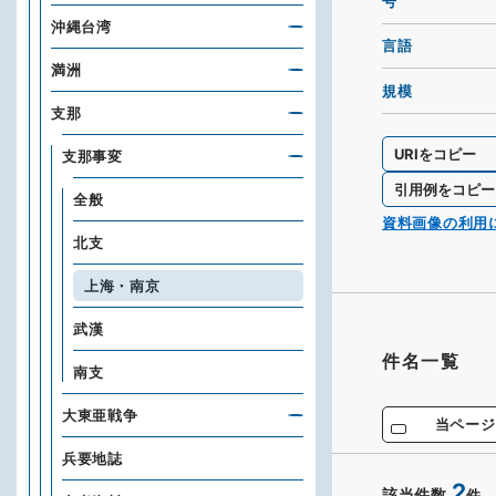
号
沖縄台湾
言語
満洲
規模
支那
URIをコピー
支那事変
引用例をコピー
全般
資料画像の利用
北支
上海・南京
武漢
件名一覧
南支
大東亜戦争
当ページ
兵要地誌
2
該当件数
件