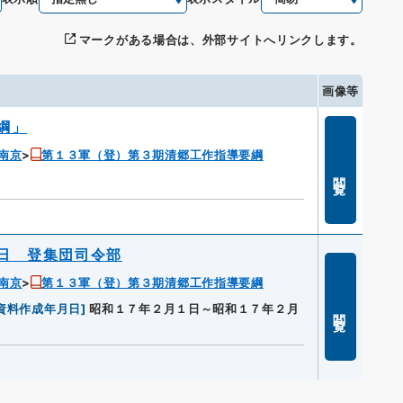
マークがある場合は、外部サイトへリンクします。
画像等
綱」
南京
第１３軍（登）第３期清郷工作指導要綱
閲覧
日 登集団司令部
南京
第１３軍（登）第３期清郷工作指導要綱
資料作成年月日
]
昭和１７年２月１日～昭和１７年２月
閲覧