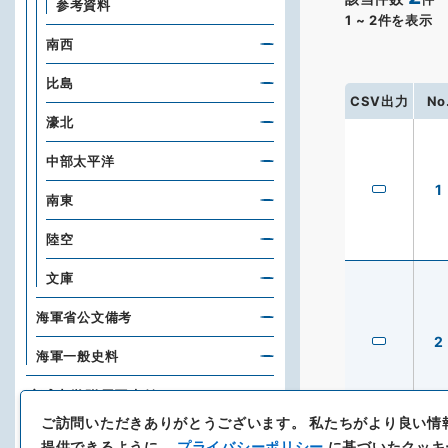
参考資料
1
~
2
件を表示
南西
比島
CSV出力
No
濠北
中部太平洋
1
南東
陸空
文庫
海軍省公文備考
2
海軍一般史料
琉球大学附属図書館
ご訪問いただきありがとうございます。
私たちがより良い情
北海道立図書館
提供できるように、
プライバシーポリシー
に基づいたクッキ