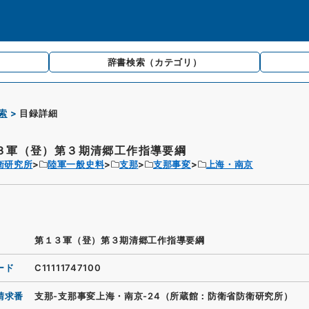
辞書検索
（カテゴリ）
索
目録詳細
３軍（登）第３期清郷工作指導要綱
衛研究所
陸軍一般史料
支那
支那事変
上海・南京
第１３軍（登）第３期清郷工作指導要綱
ード
C11111747100
請求番
支那-支那事変上海・南京-24（所蔵館：防衛省防衛研究所）