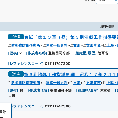
.
概要情報
表紙「第１３軍（登）第３期清郷工作指導要
件名
防衛省防衛研究所
陸軍一般史料
支那
支那事変
上海・
[
規模
]
2
[
作成者名称
]
登集団司令部
[
組織歴/履歴
]
陸軍省
[
レファレンスコード
]
C11111747200
第３期清郷工作指導要綱 昭和１７年２月１
件名
防衛省防衛研究所
陸軍一般史料
支那
支那事変
上海・
[
規模
]
19
[
作成者名称
]
登集団司令部
[
組織歴/履歴
]
陸軍省
[
１日
[
レファレンスコード
]
C11111747300
報を
ー