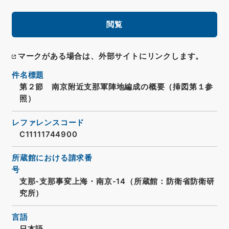
閲覧
マークがある場合は、外部サイトにリンクします。
件名標題
第２節 南京附近支那軍陣地編成の概要（挿図第１参
照）
レファレンスコード
C11111744900
所蔵館における請求番
号
支那-支那事変上海・南京-14（所蔵館：防衛省防衛研
究所）
言語
日本語