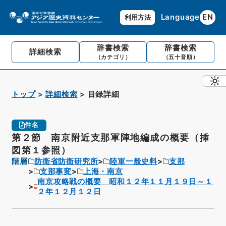
Language
EN
利用方法
辞書検索
辞書検索
詳細検索
（カテゴリ）
（五十音順）
トップ
詳細検索
目録詳細
件名
第２節 南京附近支那軍陣地編成の概要（挿
図第１参照）
階層
防衛省防衛研究所
陸軍一般史料
支那
支那事変
上海・南京
南京攻略戦の概要 昭和１２年１１月１９日～１
２年１２月１２日