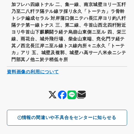
加フレハ四線トナル 二、集一線、南京城壁ヨリ一五粁
乃至二八粁ヲ隔テル線ヲ採リ永久「トーテカ」ラ骨幹
トシテ編成セラル 対岸蒲口側ニテハ長江岸ヨリ約八粁
隔テテ第一線トナス 三、第二線、牛首山西北四粁附近
ヨリ牛首山下麒麟闘ラ経テ烏崩山東側ニ至ル 四、栄三
線、雨花台、城外飛行場、柴金山東端、尭化門ヲ経テ
其ノ西北長 江岸ニ至ル線トス線内所々ニ永久「トーテ
カ」アリ 五、城壁及複郭、城壁ハ高サ一八米余ニシテ
門部其ノ他ニ於テ稍低キ所
資料画像の利用について
情報の間違いや不具合をセンターに知らせる