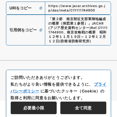
https://www.jacar.archives.go.j
URIをコピー
p/das/meta/C11111744900
「
第２節 南京附近支那軍陣地編成
の概要（挿図第１参照）
」
JACAR
(アジア歴史資料センター)
Ref.
C1111
引用例をコピー
1744900
、
南京攻略戦の概要 昭和
１２年１１月１９日～１２年１２月
１２日
(
防衛省防衛研究所
)
ご訪問いただきありがとうございます。
私たちがより良い情報を提供できるように、
プライ
バシーポリシー
に基づいたクッキー（Cookie）の
取得と利用に同意をお願いいたします。
必要最小限
全て同意
資料群階層を表示する