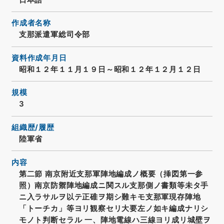
作成者名称
支那派遣軍総司令部
資料作成年月日
昭和１２年１１月１９日～昭和１２年１２月１２日
規模
3
組織歴/履歴
陸軍省
内容
第二節 南京附近支那軍陣地編成ノ概要（挿図第一参
照）南京防禦陣地編成ニ関スル支那側ノ書類等未タ手
ニ入ラサルヲ以テ正碓ヲ期シ難キモ支那軍現存陣地
「トーチカ」等ヨリ観察セリ大要左ノ如キ編成ナリシ
モノト判断セラル 一、陣地電線ハ三線ヨリ成リ城壁ヲ