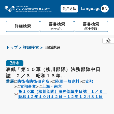
Language
EN
利用方法
辞書検索
辞書検索
詳細検索
（カテゴリ）
（五十音順）
トップ
詳細検索
目録詳細
件名
表紙「第１０軍（柳川部隊）法務部陣中日
誌 ２／３ 昭和１３年...
階層
防衛省防衛研究所
陸軍一般史料
支那
支那事変
上海・南京
第１０軍（柳川部隊）法務部陣中日誌 １／３
昭和１２年１０月１２日～１２年１２月３１日