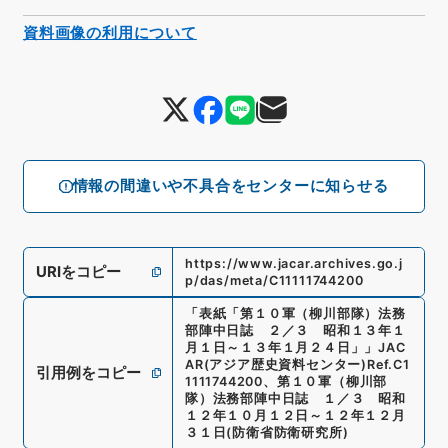
資料画像の利用について
情報の間違いや不具合をセンターに知らせる
https://www.jacar.archives.go.j
URIをコピー
p/das/meta/C11111744200
「
表紙「第１０軍（柳川部隊）法務
部陣中日誌 ２／３ 昭和１３年１
月１日～１３年１月２４日」
」
JAC
AR(アジア歴史資料センター)
Ref.
C1
引用例をコピー
1111744200
、
第１０軍（柳川部
隊）法務部陣中日誌 １／３ 昭和
１２年１０月１２日～１２年１２月
３１日
(
防衛省防衛研究所
)