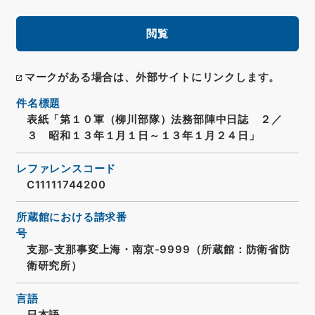
閲覧
マークがある場合は、外部サイトにリンクします。
件名標題
表紙「第１０軍（柳川部隊）法務部陣中日誌 ２／
３ 昭和１３年１月１日～１３年１月２４日」
レファレンスコード
C11111744200
所蔵館における請求番
号
支那-支那事変上海・南京-9999（所蔵館：防衛省防
衛研究所）
言語
日本語