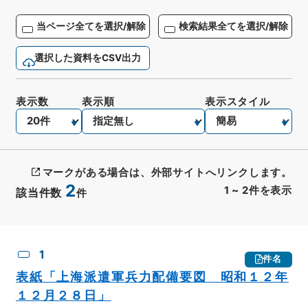
当ページ全てを選択/解除
検索結果全てを選択/解除
選択した資料をCSV出力
表示数
表示順
表示スタイル
マークがある場合は、外部サイトへリンクします。
2
1
~
2
件を表示
該当件数
件
CSV出力
No.
概要情報
画像等
1
件名
表紙「上海派遣軍兵力配備要図 昭和１２年
１２月２８日」