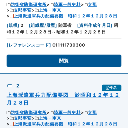
防衛省防衛研究所
陸軍一般史料
支那
支那事変
上海・南京
上海派遣軍兵力配備要図 昭和１２年１２月２８日
[
規模
]
2
[
組織歴/履歴
]
陸軍省
[
資料作成年月日
]
昭
和１２年１２月２８日～昭和１２年１２月２８日
[
レファレンスコード
]
C11111739300
閲覧
2
件名
上海派遣軍兵力配備要図 於昭和１２年１２
月２８日
防衛省防衛研究所
陸軍一般史料
支那
支那事変
上海・南京
上海派遣軍兵力配備要図 昭和１２年１２月２８日