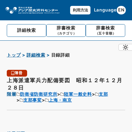
Language
EN
利用方法
辞書検索
辞書検索
詳細検索
（カテゴリ）
（五十音順）
トップ
詳細検索
目録詳細
簿冊
上海派遣軍兵力配備要図 昭和１２年１２月
２８日
階層
防衛省防衛研究所
陸軍一般史料
支那
支那事変
上海・南京