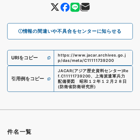
情報の間違いや不具合をセンターに知らせる
https://www.jacar.archives.go.j
URIをコピー
p/das/meta/C11111739200
JACAR(アジア歴史資料センター)
Re
f.
C11111739200
、
上海派遣軍兵力
引用例をコピー
配備要図 昭和１２年１２月２８日
(
防衛省防衛研究所
)
件名一覧