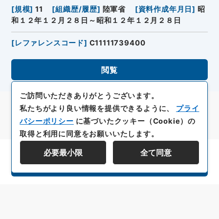
[
規模
]
11
[
組織歴/履歴
]
陸軍省
[
資料作成年月日
]
昭
和１２年１２月２８日～昭和１２年１２月２８日
[
レファレンスコード
]
C11111739400
閲覧
ご訪問いただきありがとうございます。
私たちがより良い情報を提供できるように、
プライ
バシーポリシー
に基づいたクッキー（Cookie）の
取得と利用に同意をお願いいたします。
必要最小限
全て同意
資料群階層を表示する
All rights reserved/Copyright©
Japan Center for Asian Historical Records