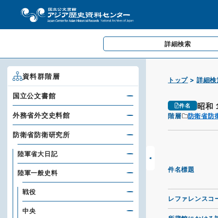
詳細検索
資料群階層
トップ
詳細検
国立公文書館
昭和
件名
外務省外交史料館
階層
防衛省防
防衛省防衛研究所
陸軍省大日記
件名標題
陸軍一般史料
戦役
レファレンスコ
中央