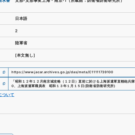
請求番
支那-支那事変上海・南京-1（所蔵館：防衛省防衛研究所）
日本語
2
陸軍省
[本文無し]
https://www.jacar.archives.go.jp/das/meta/C11111739100
「
昭和１２年１２月南京城攻略（１２日）直前に於ける上海派遣軍直轄砲兵隊
0
、
上海派遣軍職員表 昭和１３年１月１５日
(
防衛省防衛研究所
)
について