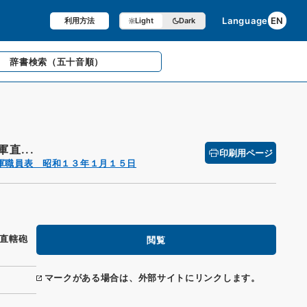
Language
EN
利用方法
Light
Dark
辞書検索
（五十音順）
直...
印刷用ページ
軍職員表 昭和１３年１月１５日
直轄砲
閲覧
マークがある場合は、外部サイトにリンクします。