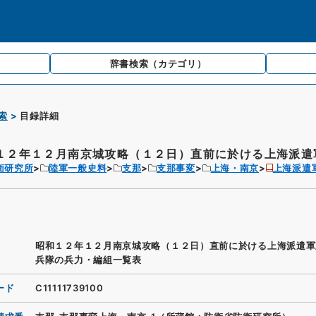
辞書検索
（カテゴリ）
索
目録詳細
１２年１２月南京城攻略（１２日）直前に於ける上海派遣軍
衛研究所
陸軍一般史料
支那
支那事変
上海・南京
上海派遣
昭和１２年１２月南京城攻略（１２日）直前に於ける上海派遣軍
兵隊の兵力・編組一覧表
ード
C11111739100