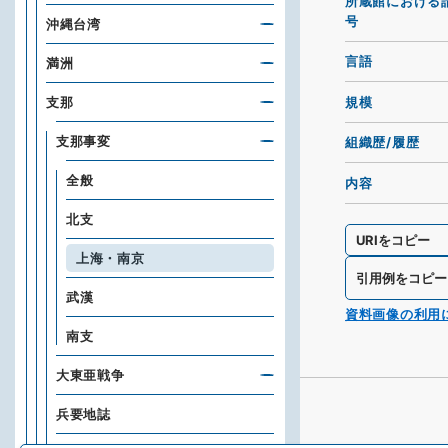
所蔵館における
号
沖縄台湾
言語
満洲
規模
支那
支那事変
組織歴/履歴
全般
内容
北支
URIをコピー
上海・南京
引用例をコピー
武漢
資料画像の利用
南支
大東亜戦争
兵要地誌