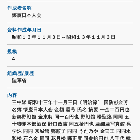
作成者名称
懐慶日本人会
資料作成年月日
昭和１３年１１月３日～昭和１３年１１月３日
規模
4
組織歴/履歴
陸軍省
内容
三中隊 昭和十三年十一月三日〔明治節〕 国防献金芳
名簿 懐慶日本人会 金額 屋号 氏名 摘要 一金二百円也
新郷野戦館 金東昶 同一百円也 野戦館 楊聖煥 同同 五
十聯隊本部酒保 野口政吉 同五拾円也 亜細亜写真館 呉
学洙 同同 京城館 鄭順子 同同 うた乃や 金官王 同同永
和楼 石允金 同同 花月楼 鄭正度 同参拾円也 八千代 韓