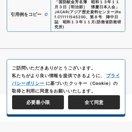
「
国防献金芳名簿 昭和１３年１１
月３日［明治節］ 懐慶日本人会
」
JACAR(アジア歴史資料センター)
Re
引用例をコピー
f.
C11111545200
、
第８号 陣中日
誌 昭和１３年１１月
(
防衛省防衛研
究所
)
ご訪問いただきありがとうございます。
私たちがより良い情報を提供できるように、
プライ
バシーポリシー
に基づいたクッキー（Cookie）の
取得と利用に同意をお願いいたします。
必要最小限
全て同意
資料群階層を表示する
All rights reserved/Copyright©