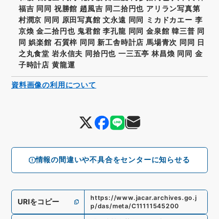
福吉 同同 祝勝館 趙風吉 同二拾円也 アリラン写真第
村潤京 同同 原田写真館 文永遠 同同 ミカドカエー 李
京煥 金二拾円也 鬼君館 李孔龍 同同 金泉館 韓三普 同
同 娯楽館 石質梓 同同 新工舎時計店 馬場青次 同同 日
之丸食堂 岩永信夫 同拾円也 一三五亭 林昌煥 同同 金
子時計店 黄龍運
資料画像の利用について
情報の間違いや不具合をセンターに知らせる
https://www.jacar.archives.go.j
URIをコピー
p/das/meta/C11111545200