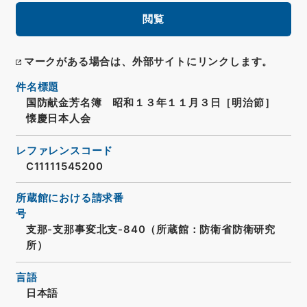
閲覧
マークがある場合は、外部サイトにリンクします。
件名標題
国防献金芳名簿 昭和１３年１１月３日［明治節］
懐慶日本人会
レファレンスコード
C11111545200
所蔵館における請求番
号
支那-支那事変北支-840（所蔵館：防衛省防衛研究
所）
言語
日本語