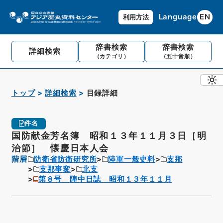
Language
EN
利用方法
辞書検索
辞書検索
詳細検索
（カテゴリ）
（五十音順）
トップ
詳細検索
目録詳細
件名
国防献金芳名簿 昭和１３年１１月３日［明
治節］ 懐慶日本人会
階層
防衛省防衛研究所
陸軍一般史料
支那
支那事変
北支
第８号 陣中日誌 昭和１３年１１月