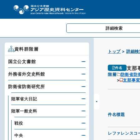
詳細検索
資料群階層
トップ
詳細検
国立公文書館
支那
件名
外務省外交史料館
階層
防衛省防
支那事
防衛省防衛研究所
陸軍省大日記
陸軍一般史料
件名標題
戦役
レファレンスコ
中央