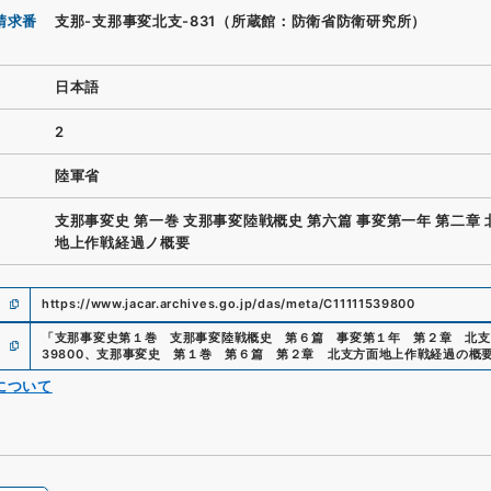
請求番
支那-支那事変北支-831（所蔵館：防衛省防衛研究所）
日本語
2
陸軍省
支那事変史 第一巻 支那事変陸戦概史 第六篇 事変第一年 第二章
地上作戦経過ノ概要
https://www.jacar.archives.go.jp/das/meta/C11111539800
「
支那事変史第１巻 支那事変陸戦概史 第６篇 事変第１年 第２章 北支
39800
、
支那事変史 第１巻 第６篇 第２章 北支方面地上作戦経過の概
について