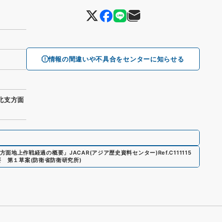
情報の間違いや不具合をセンターに知らせる
 北支方面
方面地上作戦経過の概要
」
JACAR(アジア歴史資料センター)
Ref.
C111115
要 第１草案
(
防衛省防衛研究所
)