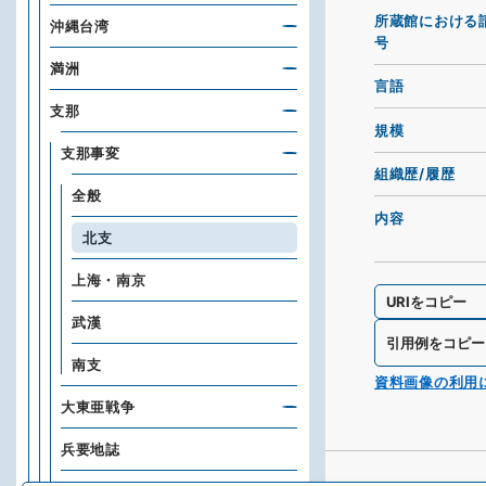
所蔵館における
沖縄台湾
号
満洲
言語
支那
規模
支那事変
組織歴/履歴
全般
内容
北支
上海・南京
URIをコピー
武漢
引用例をコピー
南支
資料画像の利用
大東亜戦争
兵要地誌