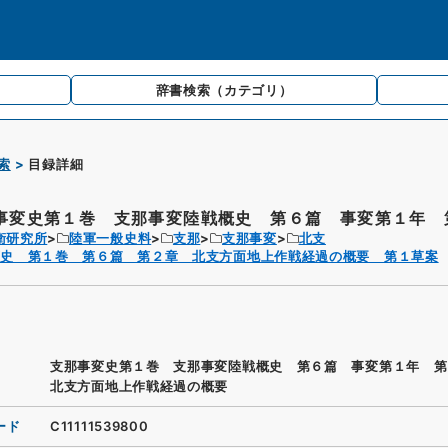
辞書検索
（カテゴリ）
索
目録詳細
事変史第１巻 支那事変陸戦概史 第６篇 事変第１年 第
衛研究所
陸軍一般史料
支那
支那事変
北支
変史 第１巻 第６篇 第２章 北支方面地上作戦経過の概要 第１草案
支那事変史第１巻 支那事変陸戦概史 第６篇 事変第１年 
北支方面地上作戦経過の概要
ード
C11111539800