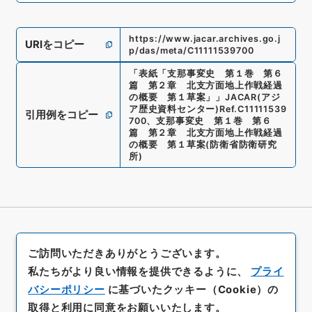
https://www.jacar.archives.go.j
URIをコピー
p/das/meta/C11111539700
「
表紙「支那事変史 第１巻 第６
篇 第２章 北支方面地上作戦経過
の概要 第１草案」
」
JACAR(アジ
ア歴史資料センター)
Ref.
C11111539
引用例をコピー
700
、
支那事変史 第１巻 第６
篇 第２章 北支方面地上作戦経過
の概要 第１草案
(
防衛省防衛研究
所
)
ご訪問いただきありがとうございます。
私たちがより良い情報を提供できるように、
プライ
バシーポリシー
に基づいたクッキー（Cookie）の
取得と利用に同意をお願いいたします。