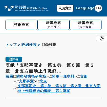
Language
EN
利用方法
辞書検索
辞書検索
詳細検索
（カテゴリ）
（五十音順）
トップ
詳細検索
目録詳細
件名
表紙「支那事変史 第１巻 第６篇 第２
章 北支方面地上作戦経...
階層
防衛省防衛研究所
陸軍一般史料
支那
支那事変
北支
支那事変史 第１巻 第６篇 第２章 北支方面
地上作戦経過の概要 第１草案