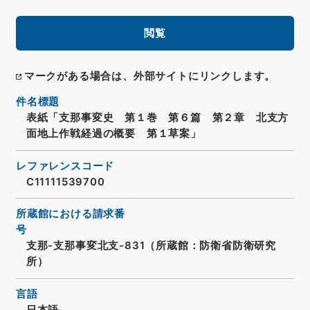
閲覧
マークがある場合は、外部サイトにリンクします。
件名標題
表紙「支那事変史 第１巻 第６篇 第２章 北支方
面地上作戦経過の概要 第１草案」
レファレンスコード
C11111539700
所蔵館における請求番
号
支那-支那事変北支-831（所蔵館：防衛省防衛研究
所）
言語
日本語