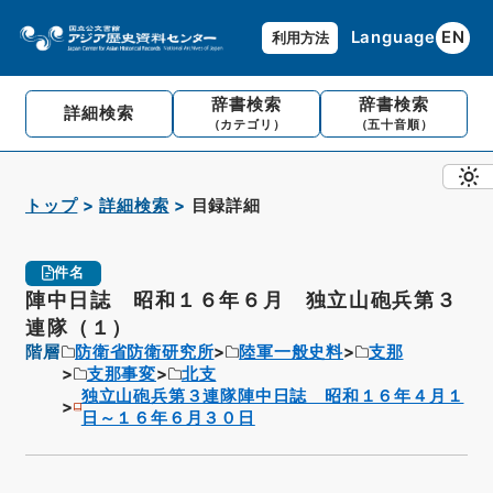
Language
EN
利用方法
辞書検索
辞書検索
詳細検索
（カテゴリ）
（五十音順）
トップ
詳細検索
目録詳細
件名
陣中日誌 昭和１６年６月 独立山砲兵第３
連隊（１）
階層
防衛省防衛研究所
陸軍一般史料
支那
支那事変
北支
独立山砲兵第３連隊陣中日誌 昭和１６年４月１
日～１６年６月３０日