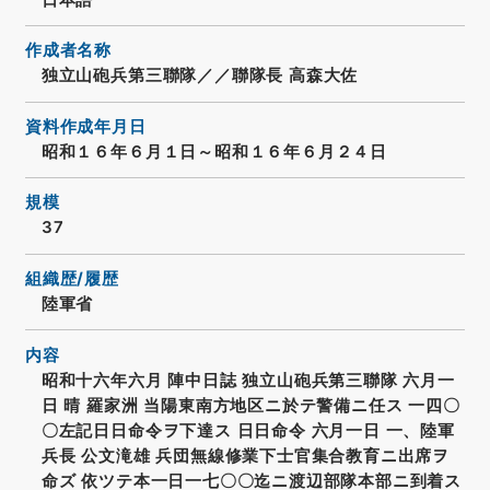
作成者名称
独立山砲兵第三聯隊／／聯隊長 高森大佐
資料作成年月日
昭和１６年６月１日～昭和１６年６月２４日
規模
37
組織歴/履歴
陸軍省
内容
昭和十六年六月 陣中日誌 独立山砲兵第三聯隊 六月一
日 晴 羅家洲 当陽東南方地区ニ於テ警備ニ任ス 一四〇
〇左記日日命令ヲ下達ス 日日命令 六月一日 一、陸軍
兵長 公文滝雄 兵団無線修業下士官集合教育ニ出席ヲ
命ズ 依ツテ本一日一七〇〇迄ニ渡辺部隊本部ニ到着ス