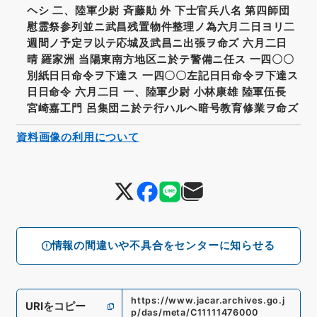
ヘシ 二、陸軍少尉 斉藤勛 外 下士官兵八名 第四師団
慰霊祭参列並ニ武昌残置物件整理ノ為六月二日ヨリ二
週間ノ予定ヲ以テ応城及武昌ニ出張ヲ命ズ 六月二日
晴 羅家洲 当陽東南方地区ニ於テ警備ニ任ス 一四〇〇
別紙日日命令ヲ下達ス 一四〇〇左記日日命令ヲ下達ス
日日命令 六月二日 一、陸軍少尉 小林康雄 陸軍伍長
宮崎嘉工門 呂集団ニ於テ行ハルヘ暗号教育修業ヲ命ズ
資料画像の利用について
情報の間違いや不具合をセンターに知らせる
https://www.jacar.archives.go.j
URIをコピー
p/das/meta/C11111476000