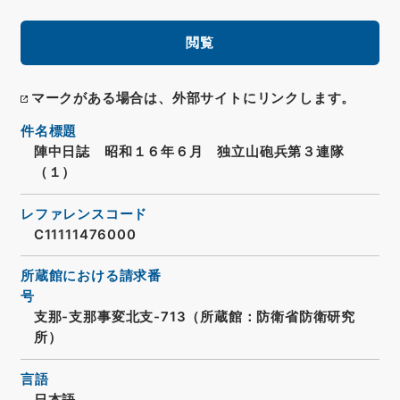
閲覧
マークがある場合は、外部サイトにリンクします。
件名標題
陣中日誌 昭和１６年６月 独立山砲兵第３連隊
（１）
レファレンスコード
C11111476000
所蔵館における請求番
号
支那-支那事変北支-713（所蔵館：防衛省防衛研究
所）
言語
日本語