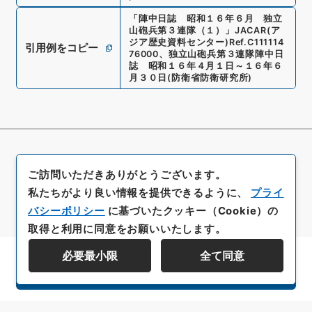
「
陣中日誌 昭和１６年６月 独立
山砲兵第３連隊（１）
」
JACAR(ア
ジア歴史資料センター)
Ref.
C111114
引用例をコピー
76000
、
独立山砲兵第３連隊陣中日
誌 昭和１６年４月１日～１６年６
月３０日
(
防衛省防衛研究所
)
ご訪問いただきありがとうございます。
私たちがより良い情報を提供できるように、
プライ
バシーポリシー
に基づいたクッキー（Cookie）の
取得と利用に同意をお願いいたします。
必要最小限
全て同意
資料群階層を表示する