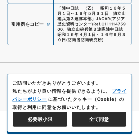
「
陣中日誌 （乙） 昭和１６年５
月１日～１６年５月３１日 独立山
砲兵第３連隊本部
」
JACAR(アジア
引用例をコピー
歴史資料センター)
Ref.
C111114759
00
、
独立山砲兵第３連隊陣中日誌
昭和１６年４月１日～１６年６月３
０日
(
防衛省防衛研究所
)
ご訪問いただきありがとうございます。
私たちがより良い情報を提供できるように、
プライ
バシーポリシー
に基づいたクッキー（Cookie）の
取得と利用に同意をお願いいたします。
必要最小限
全て同意
資料群階層を表示する