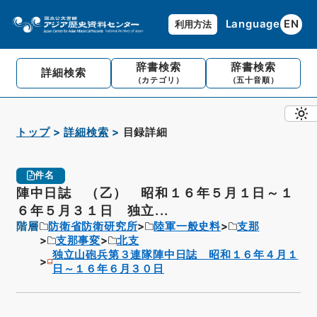
Language
EN
利用方法
辞書検索
辞書検索
詳細検索
（カテゴリ）
（五十音順）
トップ
詳細検索
目録詳細
件名
陣中日誌 （乙） 昭和１６年５月１日～１
６年５月３１日 独立...
階層
防衛省防衛研究所
陸軍一般史料
支那
支那事変
北支
独立山砲兵第３連隊陣中日誌 昭和１６年４月１
日～１６年６月３０日