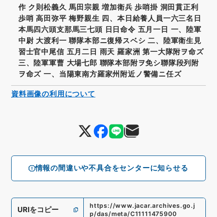
作 ク則松義久 馬田宗親 増加衛兵 歩哨掛 洞田貫正利
歩哨 高田弥平 梅野親生 四、本日給養人員一六三名日
本馬四六頭支那馬三七頭 日日命令 五月一日 一、陸軍
中尉 大渡利一 聯隊本部ニ復帰スベシ 二、陸軍衛生見
習士官中尾信 五月二日 雨天 羅家洲 第一大隊附ヲ命ズ
三、陸軍軍曹 大場七郎 聯隊本部附ヲ免シ聯隊段列附
ヲ命ズ 一、当陽東南方羅家州附近ノ警備ニ任ズ
資料画像の利用について
情報の間違いや不具合をセンターに知らせる
https://www.jacar.archives.go.j
URIをコピー
p/das/meta/C11111475900