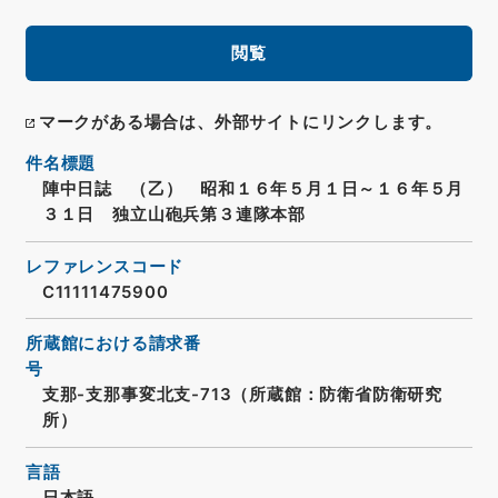
閲覧
マークがある場合は、外部サイトにリンクします。
件名標題
陣中日誌 （乙） 昭和１６年５月１日～１６年５月
３１日 独立山砲兵第３連隊本部
レファレンスコード
C11111475900
所蔵館における請求番
号
支那-支那事変北支-713（所蔵館：防衛省防衛研究
所）
言語
日本語