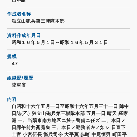
作成者名称
独立山砲兵第三聯隊本部
資料作成年月日
昭和１６年５月１日～昭和１６年５月３１日
規模
47
組織歴/履歴
陸軍省
内容
自昭和十六年五月一日至昭和十六年五月三十一日 陣中
日誌(乙) 独立山砲兵第三聯隊本部 五月一日 晴天 羅家
洲 一、当陽東南方地区ニ於テ警備ニ任ズ 二、本日ノ
日課午前共藳蒐集 三、本日ノ勤務者左ノ如シ 日直下
士官 小宮伍長 衛兵司令 大平薫 歩哨 中尾恒男 町田平