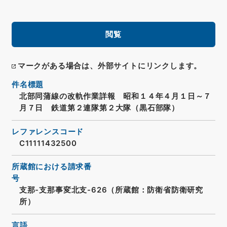
閲覧
マークがある場合は、外部サイトにリンクします。
件名標題
北部同蒲線の改軌作業詳報 昭和１４年４月１日～７
月７日 鉄道第２連隊第２大隊（黒石部隊）
レファレンスコード
C11111432500
所蔵館における請求番
号
支那-支那事変北支-626（所蔵館：防衛省防衛研究
所）
言語