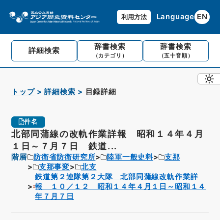
Language
EN
利用方法
辞書検索
辞書検索
詳細検索
（カテゴリ）
（五十音順）
トップ
詳細検索
目録詳細
件名
北部同蒲線の改軌作業詳報 昭和１４年４月
１日～７月７日 鉄道...
階層
防衛省防衛研究所
陸軍一般史料
支那
支那事変
北支
鉄道第２連隊第２大隊 北部同蒲線改軌作業詳
報 １０／１２ 昭和１４年４月１日～昭和１４
年７月７日