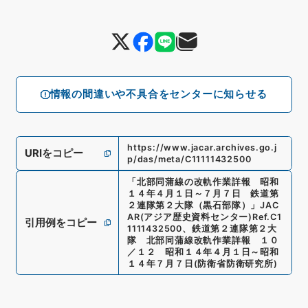
情報の間違いや不具合をセンターに知らせる
https://www.jacar.archives.go.j
URIをコピー
p/das/meta/C11111432500
「
北部同蒲線の改軌作業詳報 昭和
１４年４月１日～７月７日 鉄道第
２連隊第２大隊（黒石部隊）
」
JAC
AR(アジア歴史資料センター)
Ref.
C1
引用例をコピー
1111432500
、
鉄道第２連隊第２大
隊 北部同蒲線改軌作業詳報 １０
／１２ 昭和１４年４月１日～昭和
１４年７月７日
(
防衛省防衛研究所
)