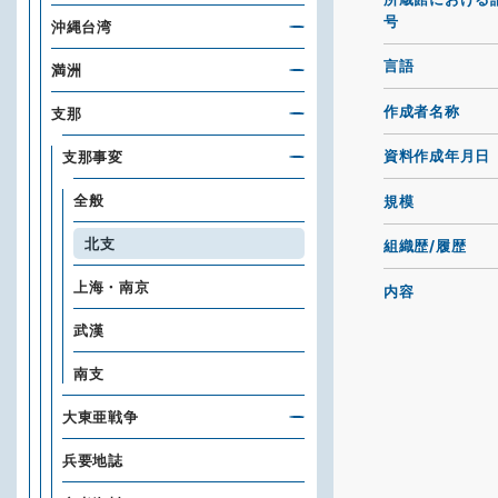
号
沖縄台湾
言語
満洲
作成者名称
支那
資料作成年月日
支那事変
全般
規模
北支
組織歴/履歴
上海・南京
内容
武漢
南支
大東亜戦争
兵要地誌