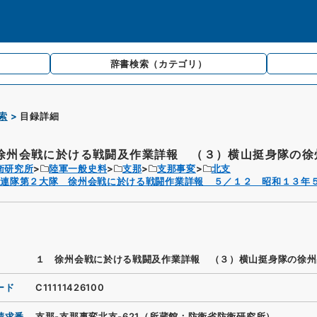
辞書検索
（カテゴリ）
索
目録詳細
徐州会戦に於ける戦闘及作業詳報 （３）横山挺身隊の徐州
衛研究所
陸軍一般史料
支那
支那事変
北支
２連隊第２大隊 徐州会戦に於ける戦闘作業詳報 ５／１２ 昭和１３年
１ 徐州会戦に於ける戦闘及作業詳報 （３）横山挺身隊の徐州
ード
C11111426100
請求番
支那-支那事変北支-621（所蔵館：防衛省防衛研究所）