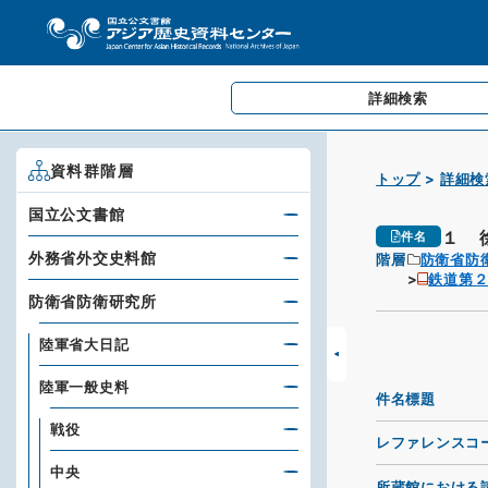
詳細検索
資料群階層
トップ
詳細検
国立公文書館
１ 
件名
外務省外交史料館
階層
防衛省防
鉄道第
防衛省防衛研究所
陸軍省大日記
陸軍一般史料
件名標題
戦役
レファレンスコ
中央
所蔵館における