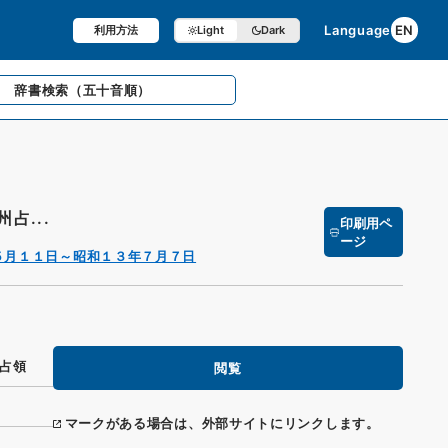
Language
EN
利用方法
Light
Dark
辞書検索
（五十音順）
占...
印刷用ペ
ージ
５月１１日～昭和１３年７月７日
占領
閲覧
マークがある場合は、外部サイトにリンクします。