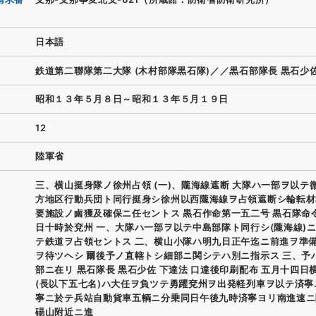
日本語
鉄道第二聯隊第二大隊 (木村部隊黒石隊)／／黒石部隊長 黒石少
昭和１３年５月８日～昭和１３年５月１９日
12
陸軍省
三、横山挺身隊ノ徐州占領 (一)、隴海線遮断 大隊ハ一部ヲ以テ
方地区行動兵団ト同行挺身シ徐州以西隴海線ヲ占領遮断シ輪転材
要施設ノ鹵獲及確保ニ任セントス 黒石作命第一五二号 黒石隊命
日十時於兗州 一、大隊ハ一部ヲ以テ中島部隊ト同行シ(隴海線)
テ鉄道ヲ占領セントス 二、横山小隊ハ明九日正午迄ニ前進ヲ準
ヲ待ツヘシ 爾後予ノ直轄トシ細部ニ関シテハ別ニ指示ス 三、予
部ニ在リ 黒石隊長 黒石少佐 下達法 口達後印刷配布 五月十四日
(長以下五七名)ハ大任ヲ負ツテ勇躍兗州ヲ出発軽列車ヲ以テ済寧
寧ニ於テ兵站自動貨車五輌ニ分乗同日午後九時済寧ヨリ南進速ニ
碭山附近ニ進