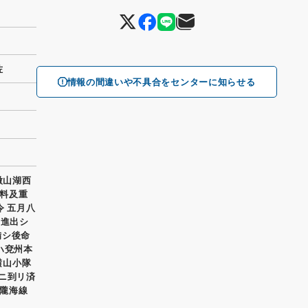
佐
情報の間違いや不具合をセンターに知らせる
微山湖西
料及重
令 五月八
ニ進出シ
備シ後命
ハ兗州本
横山小隊
ニ到リ済
隴海線