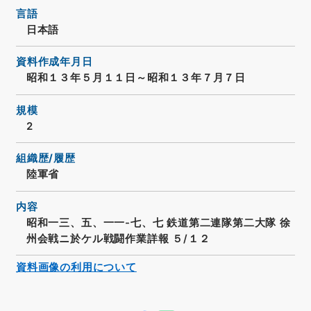
言語
日本語
資料作成年月日
昭和１３年５月１１日～昭和１３年７月７日
規模
2
組織歴/履歴
陸軍省
内容
昭和一三、五、一一-七、七 鉄道第二連隊第二大隊 徐
州会戦ニ於ケル戦闘作業詳報 ５/１２
資料画像の利用について