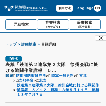
Language
EN
利用方法
辞書検索
辞書検索
詳細検索
（カテゴリ）
（五十音順）
トップ
詳細検索
目録詳細
件名
表紙「鉄道第２連隊第２大隊 徐州会戦に於
ける戦闘作業詳報 ５...
階層
防衛省防衛研究所
陸軍一般史料
支那
支那事変
北支
鉄道第２連隊第２大隊 徐州会戦に於ける戦闘作
業詳報 ５／１２ 昭和１３年５月１１日～昭和
１３年７月７日