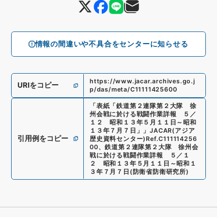
情報の間違いや不具合をセンターに知らせる
https://www.jacar.archives.go.j
URIをコピー
p/das/meta/C11111425600
「
表紙「鉄道第２連隊第２大隊 徐
州会戦に於ける戦闘作業詳報 ５／
１２ 昭和１３年５月１１日～昭和
１３年７月７日」
」
JACAR(アジア
引用例をコピー
歴史資料センター)
Ref.
C111114256
00
、
鉄道第２連隊第２大隊 徐州会
戦に於ける戦闘作業詳報 ５／１
２ 昭和１３年５月１１日～昭和１
３年７月７日
(
防衛省防衛研究所
)