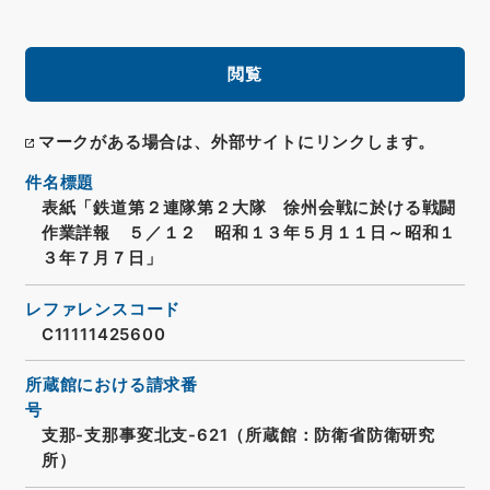
閲覧
マークがある場合は、外部サイトにリンクします。
件名標題
表紙「鉄道第２連隊第２大隊 徐州会戦に於ける戦闘
作業詳報 ５／１２ 昭和１３年５月１１日～昭和１
３年７月７日」
レファレンスコード
C11111425600
所蔵館における請求番
号
支那-支那事変北支-621（所蔵館：防衛省防衛研究
所）