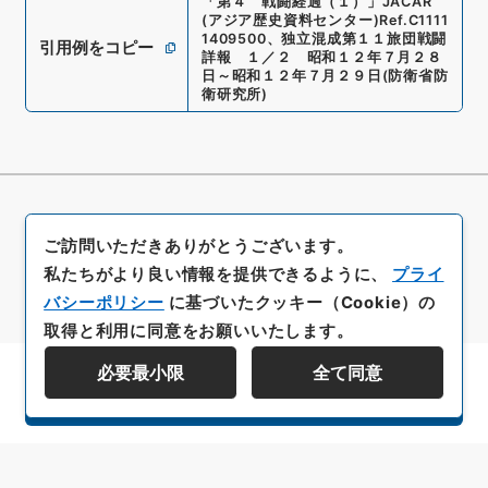
「
第４ 戦闘経過（１）
」
JACAR
(アジア歴史資料センター)
Ref.
C1111
1409500
、
独立混成第１１旅団戦闘
引用例をコピー
詳報 １／２ 昭和１２年７月２８
日～昭和１２年７月２９日
(
防衛省防
衛研究所
)
ご訪問いただきありがとうございます。
私たちがより良い情報を提供できるように、
プライ
バシーポリシー
に基づいたクッキー（Cookie）の
取得と利用に同意をお願いいたします。
必要最小限
全て同意
資料群階層を表示する
All rights reserved/Copyright©