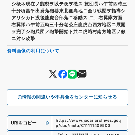
シ概ネ現在ノ態勢ヲ以テ夜ヲ徹ス 旅団長ハ午前四時三
十分頃昌平出発落砲巷東北側高地ニ至リ戦闘ヲ指導シ
アリシカ日没後龍虎台部落ニ移動ス 二、右翼隊方面
右翼隊ハ午前五時三十分老公庄龍虎台西方地区ニ展開
ヲ完了シ砲兵団ノ砲撃開始ト共ニ虎峪村南方地区ノ敵
ニ対シ攻撃
資料画像の利用について
情報の間違いや不具合をセンターに知らせる
https://www.jacar.archives.go.j
URIをコピー
p/das/meta/C11111409500