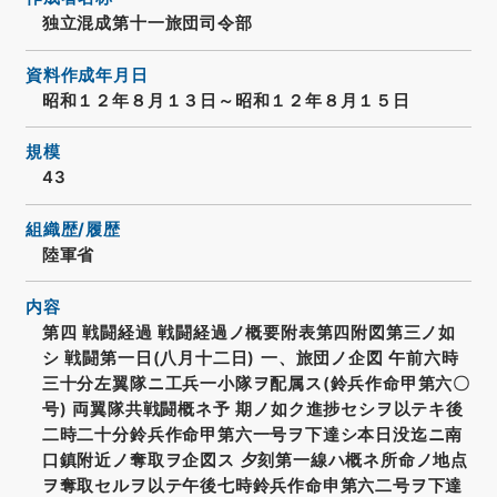
独立混成第十一旅団司令部
資料作成年月日
昭和１２年８月１３日～昭和１２年８月１５日
規模
43
組織歴/履歴
陸軍省
内容
第四 戦闘経過 戦闘経過ノ概要附表第四附図第三ノ如
シ 戦闘第一日(八月十二日) 一、旅団ノ企図 午前六時
三十分左翼隊ニ工兵一小隊ヲ配属ス(鈴兵作命甲第六〇
号) 両翼隊共戦闘概ネ予 期ノ如ク進捗セシヲ以テキ後
二時二十分鈴兵作命甲第六一号ヲ下達シ本日没迄ニ南
口鎮附近ノ奪取ヲ企図ス 夕刻第一線ハ概ネ所命ノ地点
ヲ奪取セルヲ以テ午後七時鈴兵作命申第六二号ヲ下達