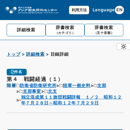
Language
EN
利用方法
辞書検索
辞書検索
詳細検索
（カテゴリ）
（五十音順）
トップ
詳細検索
目録詳細
件名
第４ 戦闘経過（１）
階層
防衛省防衛研究所
陸軍一般史料
支那
支那事変
北支
独立混成第１１旅団戦闘詳報 １／２ 昭和１２
年７月２８日～昭和１２年７月２９日