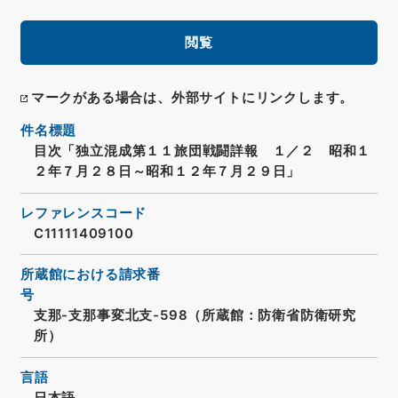
閲覧
マークがある場合は、外部サイトにリンクします。
件名標題
目次「独立混成第１１旅団戦闘詳報 １／２ 昭和１
２年７月２８日～昭和１２年７月２９日」
レファレンスコード
C11111409100
所蔵館における請求番
号
支那-支那事変北支-598（所蔵館：防衛省防衛研究
所）
言語
日本語