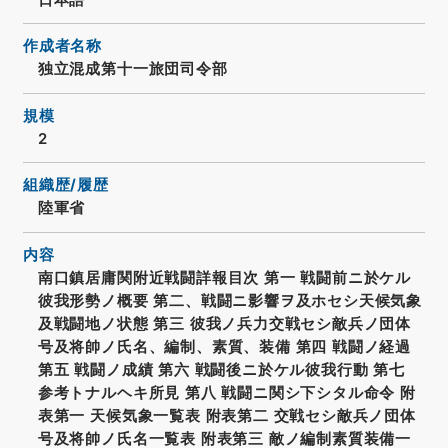
作成者名称
独立混成第十一旅団司令部
規模
2
組織歴/履歴
陸軍省
内容
南口鎮居庸関附近戦闘詳報目次 第一 戦闘前ニ於ケル
彼我形勢ノ概要 第二、戦闘ニ影響ヲ及ホセシ天候気象
及戦闘地ノ状態 第三 彼我ノ兵力交戦セシ敵兵ノ団体
号及将帥ノ氏名、編制、素質、装備 第四 戦闘ノ経過
第五 戦闘ノ成績 第六 戦闘後ニ於ケル彼我行動 第七
参考トナルヘキ所見 第八 戦闘ニ関シ下シタル命令 附
表第一 天候気象一覧表 附表第二 交戦セシ敵兵ノ団体
号及将帥ノ氏名一覧表 附表第三 敵ノ編制素質装備一