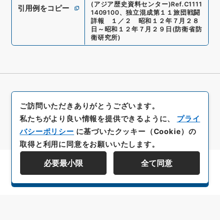
(アジア歴史資料センター)
Ref.
C1111
引用例をコピー
1409100
、
独立混成第１１旅団戦闘
詳報 １／２ 昭和１２年７月２８
日～昭和１２年７月２９日
(
防衛省防
衛研究所
)
ご訪問いただきありがとうございます。
私たちがより良い情報を提供できるように、
プライ
バシーポリシー
に基づいたクッキー（Cookie）の
取得と利用に同意をお願いいたします。
必要最小限
全て同意
資料群階層を表示する
All rights reserved/Copyright©
Japan Center for Asian Historical Records