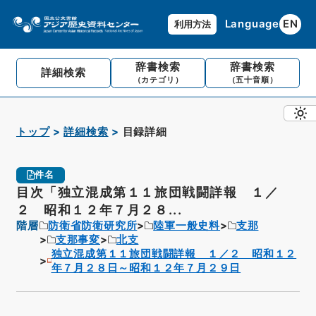
Language
EN
利用方法
辞書検索
辞書検索
詳細検索
（カテゴリ）
（五十音順）
トップ
詳細検索
目録詳細
件名
目次「独立混成第１１旅団戦闘詳報 １／
２ 昭和１２年７月２８...
階層
防衛省防衛研究所
陸軍一般史料
支那
支那事変
北支
独立混成第１１旅団戦闘詳報 １／２ 昭和１２
年７月２８日～昭和１２年７月２９日