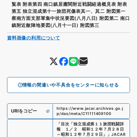
覧表 附表第四 南口鎮居庸関附近戦闘経過概見表 附表
第五 独立混成第十一旅団死傷表其一、其二 附図第一
察南方面支那軍集中状況要図(八月八日) 附図第二 南口
鎮附近敵陣地要図(八月十一日) 附図第三
資料画像の利用について
情報の間違いや不具合をセンターに知らせる
https://www.jacar.archives.go.j
URIをコピー
p/das/meta/C11111409100
「
目次「独立混成第１１旅団戦闘詳
報 １／２ 昭和１２年７月２８日
～昭和１２年７月２９日」
」
JACAR